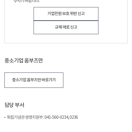
주시기 바랍니다.
기업민원 보호 위반 신고
규제 애로 신고
중소기업 옴부즈만
중소기업 옴부즈만 바로가기
담당 부서
독립기념관 경영지원부 : 041-560-0234, 0236