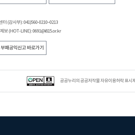
(감사부) : 041)560-0210~0213
 (HOT-LINE) : 0691@i815.or.kr
 부패공익신고 바로가기
공공누리의 공공저작물 자유이용허락 표시제도