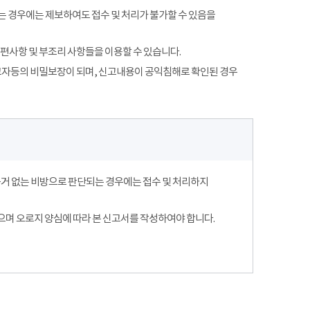
는 경우에는 제보하여도 접수 및 처리가 불가할 수 있음을
편사항 및 부조리 사항들을 이용할 수 있습니다.
자등의 비밀보장이 되며, 신고내용이 공익침해로 확인된 경우
근거 없는 비방으로 판단되는 경우에는 접수 및 처리하지
으며 오로지 양심에 따라 본 신고서를 작성하여야 합니다.