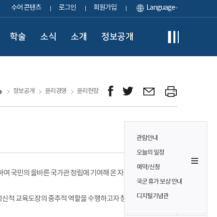
수어 콘텐츠
로그인
회원가입
Language
학술
소식
소개
정보공개
정보공개
윤리경영
윤리헌장
제정 2007. 12. 28.
관람안내
개정 2019. 12. 10.
오늘의 일정
예약/신청
하여 국민의 올바른 국가관 정립에 기여해 온 자랑스러운
국군 휴가 보상 안내
디지털기념관
 정신적 교육도장의 중추적 역할을 수행하고자 창의적 사고와