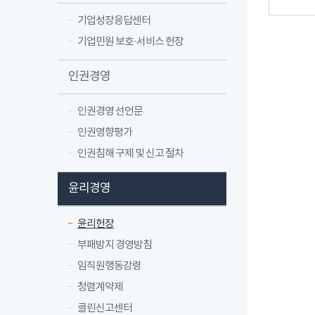
기업성장응답센터
기업민원 보호·서비스 헌장
인권경영
인권경영 선언문
인권영향평가
인권침해 구제 및 신고 절차
윤리경영
윤리헌장
부패방지 경영방침
임직원행동강령
청렴계약제
클린신고센터