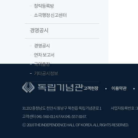
청탁등록방
소극행정 신고센터
경영공시
경영공시
연차 보고서
국외출장
기타공시정보
고객헌장
이용약관
31232 충청남도 천안시 동남구 목천읍 독립기념관로 1
사업자등록번호 : 31
고객센터 041-560-0114. FAX 041-557-8167.
ⓒ 2018 THE INDEPENDENCE HALL OF KOREA. ALL RIGHTS RESERVED.