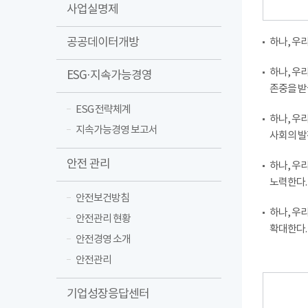
사업실명제
공공데이터개방
하나, 우
하나, 우
ESG·지속가능경영
존중을 받
ESG 전략체계
하나, 우
지속가능경영 보고서
사회의 발
안전 관리
하나, 우
노력한다.
안전보건방침
하나, 우
안전관리 현황
확대한다.
안전경영 소개
안전관리
기업성장응답센터