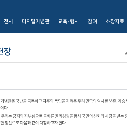
전시
디지털기념관
교육·행사
참여
소장자료
헌장
기념관은 국난을 극복하고 자주와 독립을 지켜온 우리 민족의 역사를 보존․계승
이다.
 우리는 긍지와 자부심으로 올바른 윤리경영을 통해 국민의 신뢰와 사랑을 받는
한 정신으로 다음과 같이 다짐하고자 한다.