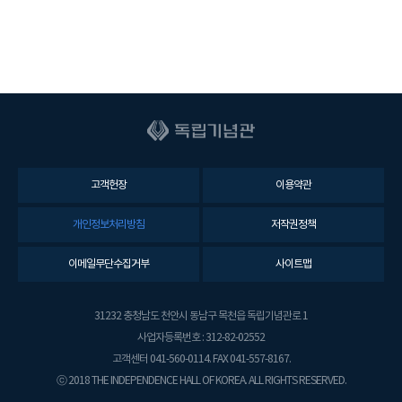
고객헌장
이용약관
개인정보처리방침
저작권정책
이메일무단수집거부
사이트맵
31232 충청남도 천안시 동남구 목천읍 독립기념관로 1
사업자등록번호 : 312-82-02552
고객센터 041-560-0114. FAX 041-557-8167.
ⓒ 2018 THE INDEPENDENCE HALL OF KOREA. ALL RIGHTS RESERVED.