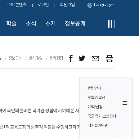
수어 콘텐츠
로그인
회원가입
Language
학술
소식
소개
정보공개
정보공개
윤리경영
윤리헌장
제정 2007. 12. 28.
관람안내
개정 2019. 12. 10.
오늘의 일정
예약/신청
하여 국민의 올바른 국가관 정립에 기여해 온 자랑스러운
국군 휴가 보상 안내
디지털기념관
 정신적 교육도장의 중추적 역할을 수행하고자 창의적 사고와