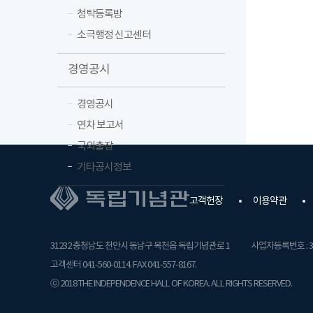
청탁등록방
소극행정 신고센터
경영공시
경영공시
연차 보고서
국외출장
기타공시정보
고객헌장
이용약관
31232 충청남도 천안시 동남구 목천읍 독립기념관로 1
사업자등록번호 : 31
고객센터 041-560-0114. FAX 041-557-8167.
ⓒ 2018 THE INDEPENDENCE HALL OF KOREA. ALL RIGHTS RESERVED.