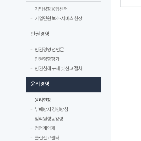
기업성장응답센터
기업민원 보호·서비스 헌장
인권경영
인권경영 선언문
인권영향평가
인권침해 구제 및 신고 절차
윤리경영
윤리헌장
부패방지 경영방침
임직원행동강령
청렴계약제
클린신고센터