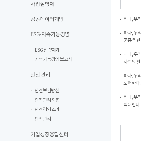
사업실명제
공공데이터개방
하나, 우
하나, 우
ESG·지속가능경영
존중을 받
ESG 전략체계
하나, 우
지속가능경영 보고서
사회의 발
안전 관리
하나, 우
노력한다.
안전보건방침
하나, 우
안전관리 현황
확대한다.
안전경영 소개
안전관리
기업성장응답센터