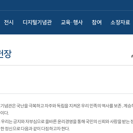
전시
디지털기념관
교육·행사
참여
소장자료
헌장
기념관은 국난을 극복하고 자주와 독립을 지켜온 우리 민족의 역사를 보존․계승
이다.
 우리는 긍지와 자부심으로 올바른 윤리경영을 통해 국민의 신뢰와 사랑을 받는
한 정신으로 다음과 같이 다짐하고자 한다.