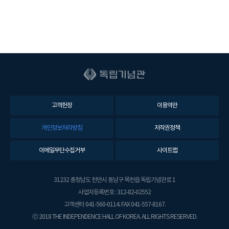
고객헌장
이용약관
개인정보처리방침
저작권정책
이메일무단수집거부
사이트맵
31232 충청남도 천안시 동남구 목천읍 독립기념관로 1
사업자등록번호 : 312-82-02552
고객센터 041-560-0114. FAX 041-557-8167.
ⓒ 2018 THE INDEPENDENCE HALL OF KOREA. ALL RIGHTS RESERVED.