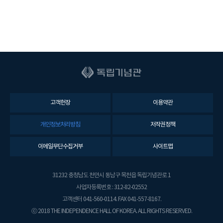
고객헌장
이용약관
개인정보처리방침
저작권정책
이메일무단수집거부
사이트맵
31232 충청남도 천안시 동남구 목천읍 독립기념관로 1
사업자등록번호 : 312-82-02552
고객센터 041-560-0114. FAX 041-557-8167.
ⓒ 2018 THE INDEPENDENCE HALL OF KOREA. ALL RIGHTS RESERVED.