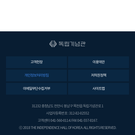
고객헌장
이용약관
개인정보처리방침
저작권정책
이메일무단수집거부
사이트맵
31232 충청남도 천안시 동남구 목천읍 독립기념관로 1
사업자등록번호 : 312-82-02552
고객센터 041-560-0114. FAX 041-557-8167.
ⓒ 2018 THE INDEPENDENCE HALL OF KOREA. ALL RIGHTS RESERVED.