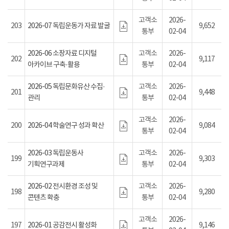
고객소
2026-
203
2026-07 독립운동가 자료 발굴
9,652
통부
02-04
2026-06 소장자료 디지털
고객소
2026-
202
9,117
아카이브 구축·활용
통부
02-04
2026-05 독립문화유산 수집·
고객소
2026-
201
9,448
관리
통부
02-04
고객소
2026-
200
2026-04 학술연구 성과 확산
9,084
통부
02-04
2026-03 독립운동사
고객소
2026-
199
9,303
기획연구과제
통부
02-04
2026-02 전시환경 조성 및
고객소
2026-
198
9,280
콘텐츠 확충
통부
02-04
고객소
2026-
197
2026-01 공감전시 활성화
9,146