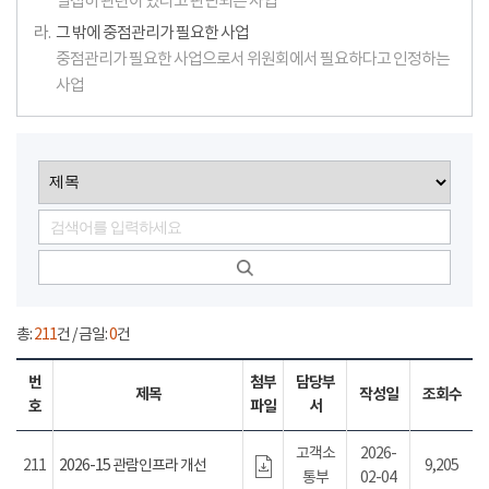
밀접히 관련이 있다고 판단되는 사업
라.
그 밖에 중점관리가 필요한 사업
중점관리가 필요한 사업으로서 위원회에서 필요하다고 인정하는
사업
총:
211
건 / 금일:
0
건
번
첨부
담당부
제목
작성일
조회수
호
파일
서
고객소
2026-
211
2026-15 관람인프라 개선
9,205
통부
02-04