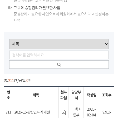
밀접히 관련이 있다고 판단되는 사업
라.
그 밖에 중점관리가 필요한 사업
중점관리가 필요한 사업으로서 위원회에서 필요하다고 인정하는
사업
총:
211
건 / 금일:
0
건
번
첨부
담당부
제목
작성일
조회수
호
파일
서
고객소
2026-
211
2026-15 관람인프라 개선
9,916
통부
02-04