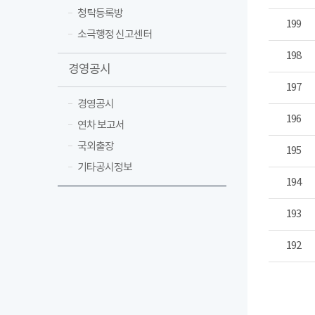
청탁등록방
199
소극행정 신고센터
198
경영공시
197
경영공시
196
연차 보고서
국외출장
195
기타공시정보
194
193
192