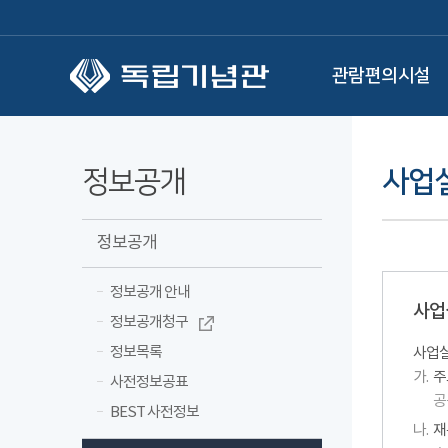
본문 바로가기
관람편의시설
정보공개
사업
정보공개
정보공개 안내
사업
정보공개청구
정보목록
사업실
가.
주
사전정보공표
공
BEST 사전정보
나.
재