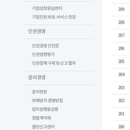
기업성장응답센터
209
기업민원 보호·서비스 헌장
208
인권경영
207
인권경영 선언문
206
인권영향평가
205
인권침해 구제 및 신고 절차
204
윤리경영
203
윤리헌장
부패방지 경영방침
202
임직원행동강령
201
청렴계약제
클린신고센터
200