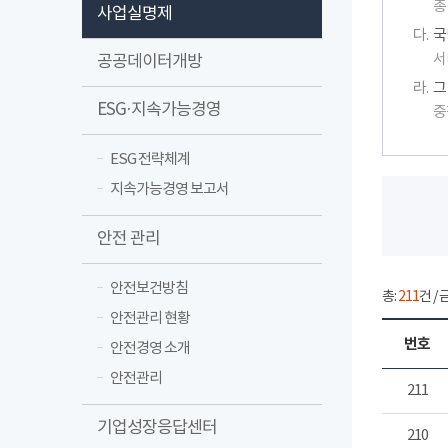
총
사업실명제
다.
국
서
공공데이터개방
라.
그
ESG·지속가능경영
중
ESG 전략체계
지속가능경영 보고서
안전 관리
안전보건방침
총:
211
건 / 
안전관리 현황
번호
안전경영 소개
안전관리
211
기업성장응답센터
210