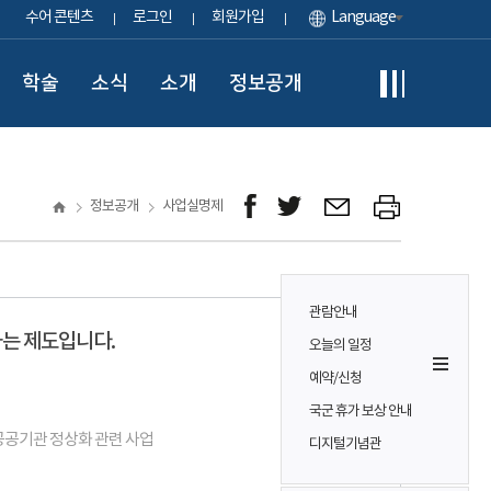
수어 콘텐츠
로그인
회원가입
Language
학술
소식
소개
정보공개
정보공개
사업실명제
관람안내
는 제도입니다.
오늘의 일정
예약/신청
국군 휴가 보상 안내
 공공기관 정상화 관련 사업
디지털기념관