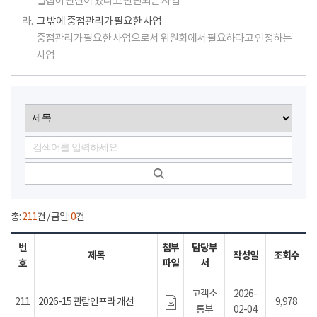
밀접히 관련이 있다고 판단되는 사업
라.
그 밖에 중점관리가 필요한 사업
중점관리가 필요한 사업으로서 위원회에서 필요하다고 인정하는
사업
총:
211
건 / 금일:
0
건
번
첨부
담당부
제목
작성일
조회수
호
파일
서
고객소
2026-
211
2026-15 관람인프라 개선
9,978
통부
02-04