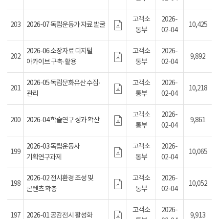
고객소
2026-
203
2026-07 독립운동가 자료 발굴
10,425
통부
02-04
2026-06 소장자료 디지털
고객소
2026-
202
9,892
아카이브 구축·활용
통부
02-04
2026-05 독립문화유산 수집·
고객소
2026-
201
10,218
관리
통부
02-04
고객소
2026-
200
2026-04 학술연구 성과 확산
9,861
통부
02-04
2026-03 독립운동사
고객소
2026-
199
10,065
기획연구과제
통부
02-04
2026-02 전시환경 조성 및
고객소
2026-
198
10,052
콘텐츠 확충
통부
02-04
고객소
2026-
197
2026-01 공감전시 활성화
9,913