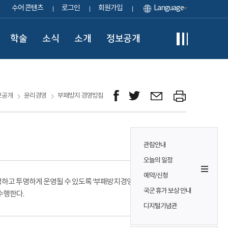
수어 콘텐츠
로그인
회원가입
Language
학술
소식
소개
정보공개
보공개
윤리경영
부패방지 경영방침
관람안내
오늘의 일정
예약/신청
정하고 투명하게 운영될 수 있도록 ‘부패방지경영시스템’을
국군 휴가 보상 안내
수행한다.
디지털기념관