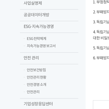
1. 부정청
사업실명제
2. 부패방
공공데이터개방
3. 독립
ESG·지속가능경영
4. 독립
대한 비밀보
ESG 전략체계
지속가능경영 보고서
5. 독립
안전 관리
6. 부패
안전보건방침
안전관리 현황
안전경영 소개
안전관리
기업성장응답센터