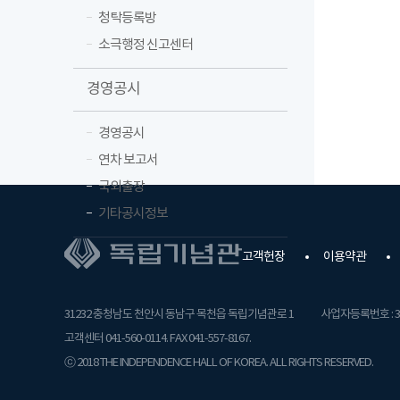
청탁등록방
소극행정 신고센터
경영공시
경영공시
연차 보고서
국외출장
기타공시정보
고객헌장
이용약관
31232 충청남도 천안시 동남구 목천읍 독립기념관로 1
사업자등록번호 : 31
고객센터 041-560-0114. FAX 041-557-8167.
ⓒ 2018 THE INDEPENDENCE HALL OF KOREA. ALL RIGHTS RESERVED.