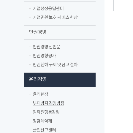
기업성장응답센터
기업민원 보호·서비스 헌장
인권경영
인권경영 선언문
인권영향평가
인권침해 구제 및 신고 절차
윤리경영
윤리헌장
부패방지 경영방침
임직원행동강령
청렴계약제
클린신고센터