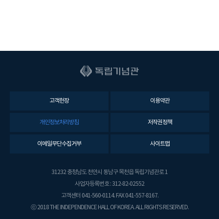
고객헌장
이용약관
개인정보처리방침
저작권정책
이메일무단수집거부
사이트맵
31232 충청남도 천안시 동남구 목천읍 독립기념관로 1
사업자등록번호 : 312-82-02552
고객센터 041-560-0114. FAX 041-557-8167.
ⓒ 2018 THE INDEPENDENCE HALL OF KOREA. ALL RIGHTS RESERVED.