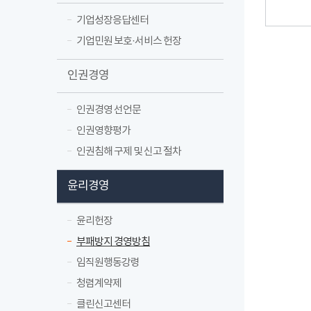
기업성장응답센터
기업민원 보호·서비스 헌장
인권경영
인권경영 선언문
인권영향평가
인권침해 구제 및 신고 절차
윤리경영
윤리헌장
부패방지 경영방침
임직원행동강령
청렴계약제
클린신고센터