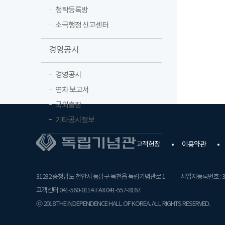
청탁등록방
소극행정 신고센터
경영공시
경영공시
연차 보고서
국외출장
기타공시정보
고객헌장
이용약관
31232 충청남도 천안시 동남구 목천읍 독립기념관로 1
사업자등록번호 : 31
고객센터 041-560-0114. FAX 041-557-8167.
ⓒ 2018 THE INDEPENDENCE HALL OF KOREA. ALL RIGHTS RESERVED.