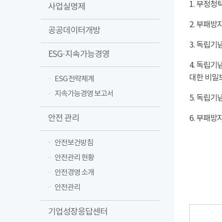
1. 부정청
사업실명제
2. 부패방
공공데이터개방
3. 독립
ESG·지속가능경영
4. 독립
대한 비밀보
ESG 전략체계
지속가능경영 보고서
5. 독립
안전 관리
6. 부패
안전보건방침
안전관리 현황
안전경영 소개
안전관리
기업성장응답센터