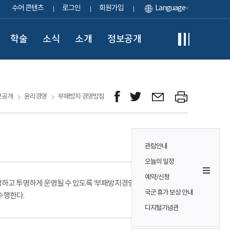
수어 콘텐츠
로그인
회원가입
Language
학술
소식
소개
정보공개
보공개
윤리경영
부패방지 경영방침
관람안내
오늘의 일정
예약/신청
정하고 투명하게 운영될 수 있도록 ‘부패방지경영시스템’을
국군 휴가 보상 안내
수행한다.
디지털기념관