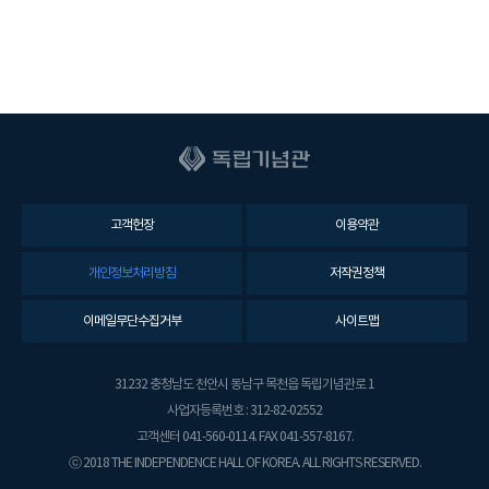
고객헌장
이용약관
개인정보처리방침
저작권정책
이메일무단수집거부
사이트맵
31232 충청남도 천안시 동남구 목천읍 독립기념관로 1
사업자등록번호 : 312-82-02552
고객센터 041-560-0114. FAX 041-557-8167.
ⓒ 2018 THE INDEPENDENCE HALL OF KOREA. ALL RIGHTS RESERVED.