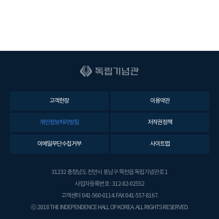
고객헌장
이용약관
개인정보처리방침
저작권정책
이메일무단수집거부
사이트맵
31232 충청남도 천안시 동남구 목천읍 독립기념관로 1
사업자등록번호 : 312-82-02552
고객센터 041-560-0114. FAX 041-557-8167.
ⓒ 2018 THE INDEPENDENCE HALL OF KOREA. ALL RIGHTS RESERVED.