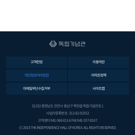
고객헌장
이용약관
개인정보처리방침
저작권정책
이메일무단수집거부
사이트맵
31232 충청남도 천안시 동남구 목천읍 독립기념관로 1
사업자등록번호 : 312-82-02552
고객센터 041-560-0114. FAX 041-557-8167.
ⓒ 2018 THE INDEPENDENCE HALL OF KOREA. ALL RIGHTS RESERVED.