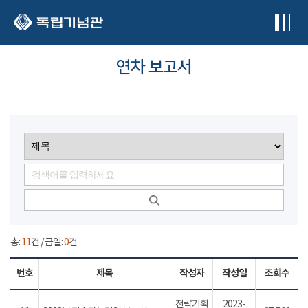
본문 바로가기
연차 보고서
총:
11
건 / 금일:
0
건
번호
제목
작성자
작성일
조회수
전략기획
2023-