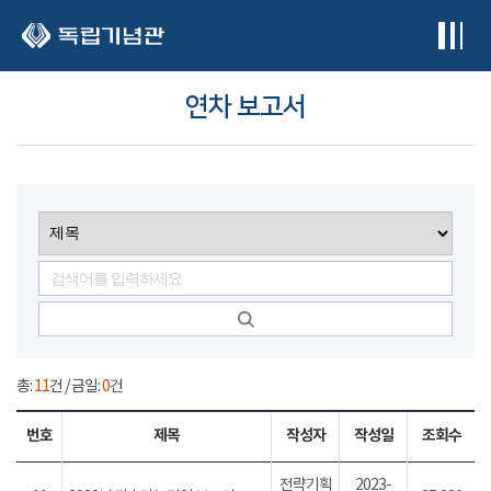
본문 바로가기
연차 보고서
총:
11
건 / 금일:
0
건
번호
제목
작성자
작성일
조회수
전략기획
2023-