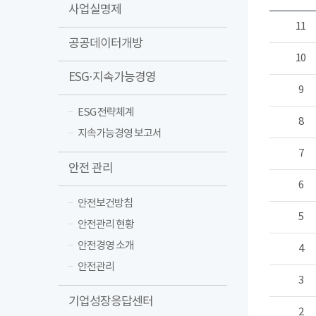
사업실명제
11
공공데이터개방
10
ESG·지속가능경영
9
ESG 전략체계
8
지속가능경영 보고서
7
안전 관리
6
안전보건방침
5
안전관리 현황
안전경영 소개
4
안전관리
3
기업성장응답센터
2