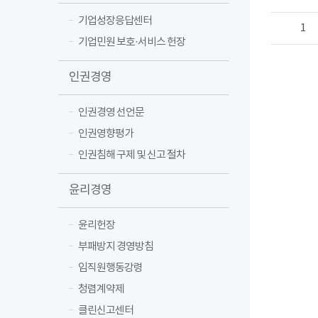
기업성장응답센터
1
기업민원 보호·서비스 헌장
인권경영
인권경영 선언문
인권영향평가
인권침해 구제 및 신고 절차
윤리경영
윤리헌장
부패방지 경영방침
임직원행동강령
청렴계약제
클린신고센터