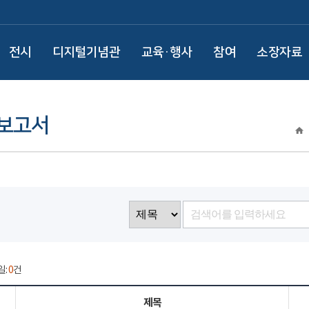
전시
디지털기념관
교육·행사
참여
소장자료
 보고서
일:
0
건
제목