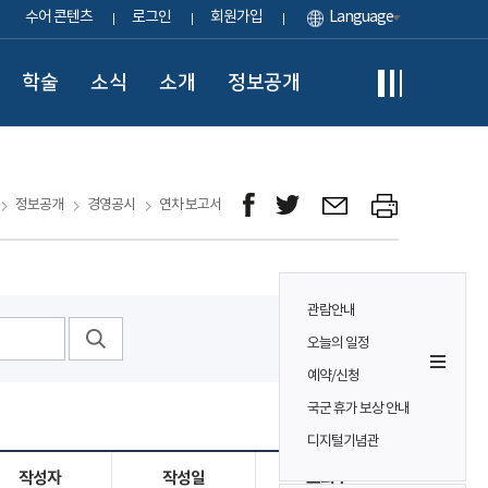
수어 콘텐츠
로그인
회원가입
Language
학술
소식
소개
정보공개
정보공개
경영공시
연차 보고서
관람안내
오늘의 일정
예약/신청
국군 휴가 보상 안내
디지털기념관
작성자
작성일
조회수