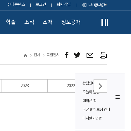
수어 콘텐츠
로그인
회원가입
Language
학술
소식
소개
정보공개
전시
특별전시
관람안내
2023
2022
2021
오늘의 일정
예약/신청
국군 휴가 보상 안내
디지털기념관