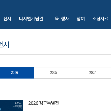
전시
디지털기념관
교육·행사
참여
소장자료
전시
2026
2025
2024
2026 김구특별전