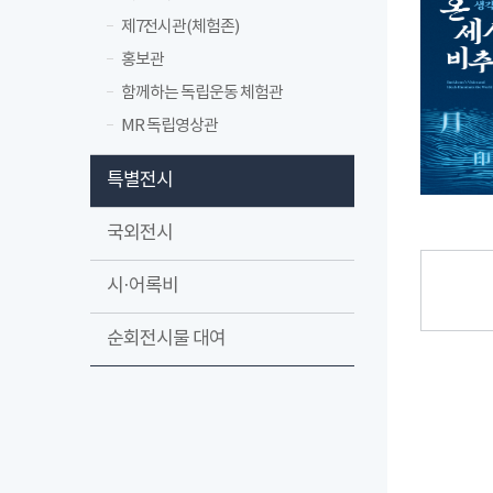
제7전시관(체험존)
홍보관
함께하는 독립운동 체험관
MR 독립영상관
특별전시
국외전시
시·어록비
순회전시물 대여