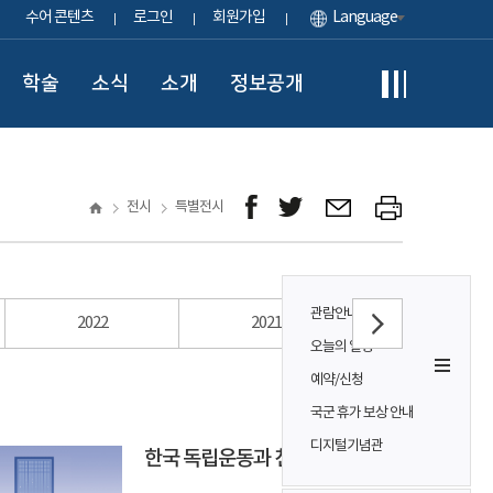
수어 콘텐츠
로그인
회원가입
Language
학술
소식
소개
정보공개
전시
특별전시
관람안내
2022
2021
2020
오늘의 일정
예약/신청
국군 휴가 보상 안내
디지털기념관
한국 독립운동과 천도교