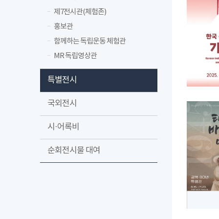
제7전시관(체험존)
홍보관
함께하는 독립운동 체험관
MR 독립영상관
특별전시
국외전시
시·어록비
순회전시물 대여