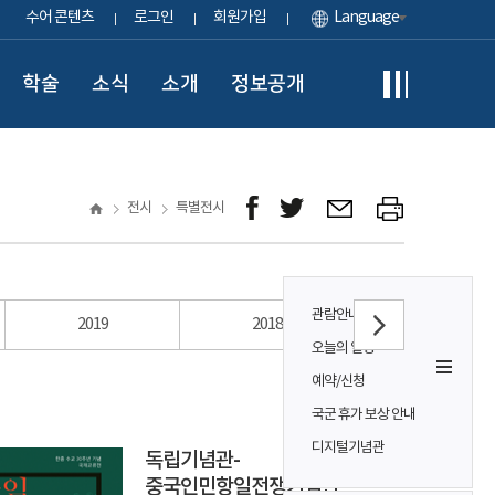
수어 콘텐츠
로그인
회원가입
Language
학술
소식
소개
정보공개
전시
특별전시
관람안내
2019
2018
2017
오늘의 일정
예약/신청
국군 휴가 보상 안내
디지털기념관
독립기념관-
중국인민항일전쟁기념관