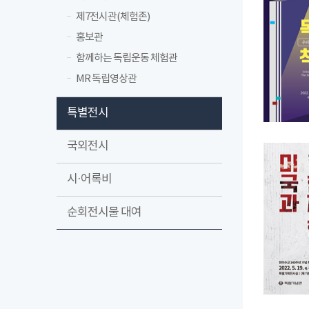
제7전시관(체험존)
홍보관
함께하는 독립운동 체험관
MR 독립영상관
특별전시
국외전시
시·어록비
순회전시물 대여