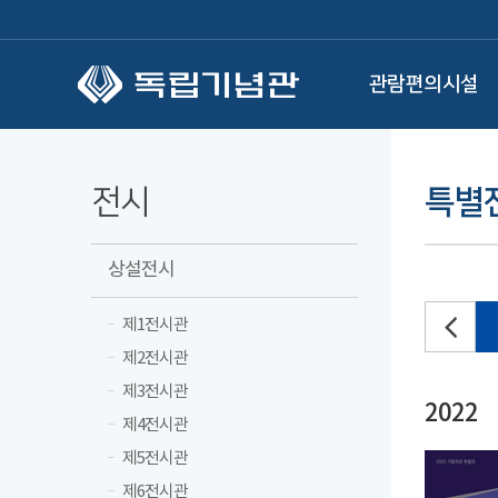
본문 바로가기
관람편의시설
전시
특별
상설전시
제1전시관
2025
2024
2023
제2전시관
제3전시관
2022
제4전시관
제5전시관
제6전시관