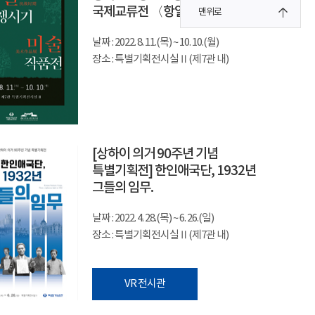
국제교류전 〈항일전쟁시기
맨위로
미술작품전〉
날짜 : 2022. 8. 11.(목) ~ 10. 10.(월)
장소 : 특별기획전시실Ⅱ(제7관 내)
[상하이 의거 90주년 기념
특별기획전] 한인애국단, 1932년
그들의 임무.
날짜 : 2022. 4. 28.(목) ~ 6. 26.(일)
장소 : 특별기획전시실Ⅱ(제7관 내)
VR 전시관