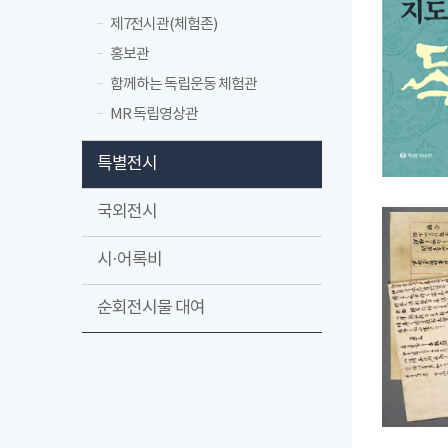
제7전시관(체험존)
홍보관
함께하는 독립운동 체험관
MR 독립영상관
특별전시
국외전시
시·어록비
순회전시물 대여