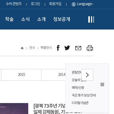
수어 콘텐츠
로그인
회원가입
Language
학술
소식
소개
정보공개
전시
특별전시
관람안내
2015
2014
2013
오늘의 일정
예약/신청
국군 휴가 보상 안내
디지털기념관
[광복 73주년 기념 특별기획전]
일제 강제동원, 기억을 넘어