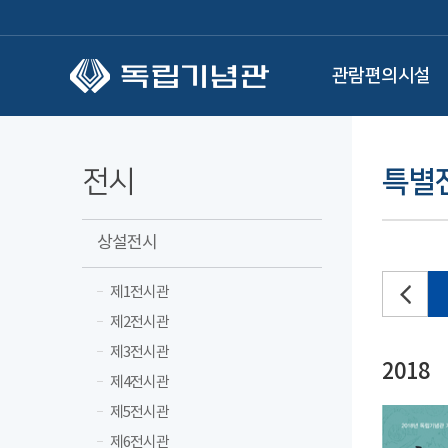
본문 바로가기
관람편의시설
전시
특별
상설전시
제1전시관
2021
2020
2019
제2전시관
제3전시관
2018
제4전시관
제5전시관
제6전시관