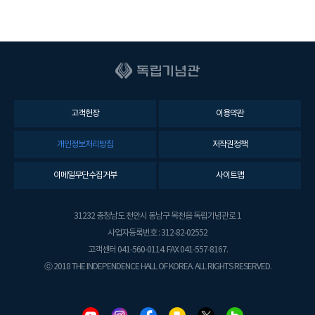
고객헌장
이용약관
개인정보처리방침
저작권정책
이메일무단수집거부
사이트맵
31232 충청남도 천안시 동남구 목천읍 독립기념관로 1
사업자등록번호 : 312-82-02552
고객센터 041-560-0114. FAX 041-557-8167.
ⓒ 2018 THE INDEPENDENCE HALL OF KOREA. ALL RIGHTS RESERVED.