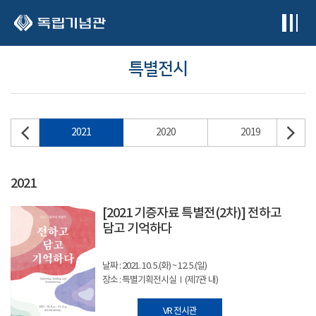
본문 바로가기
특별전시
22
2021
2020
2019
2021
[2021 기증자료 특별전(2차)] 전하고
담고 기억하다
날짜 : 2021. 10. 5.(화) ~ 12. 5.(일)
장소 : 특별기획전시실Ⅰ(제7관 내)
VR 전시관