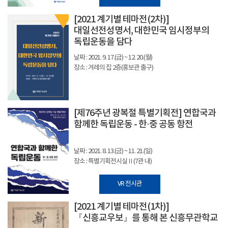
[2021 계기별 테마전(2차)]
대일선전성명서, 대한민국 임시정부의
독립운동을 담다
날짜 : 2021. 9. 17.(금) ~ 12. 20.(월)
장소 : 겨레의 집 2층(홍보관 출구)
[제76주년 광복절 특별기획전] 연합국과
함께한 독립운동 - 한·중 공동 항전
날짜 : 2021. 8. 13.(금) ~ 11. 21.(일)
장소 : 특별기획전시실Ⅱ(7관 내)
VR 전시관
[2021 계기별 테마전(1차)]
『신흥교우보』를 통해 본 신흥무관학교