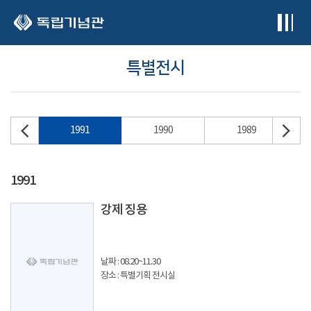
본문 바로가기
특별전시
92
1991
1990
1989
1991
강제 징용
날짜 : 08.20~11.30
장소 : 특별기획 전시실