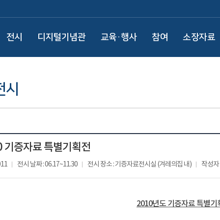
전시
디지털기념관
교육·행사
참여
소장자료
전시
10 기증자료 특별기획전
011
전시 날짜 : 06.17~11.30
전시 장소 : 기증자료전시실 (겨레의집 내)
작성자 
2010년도 기증자료 특별기