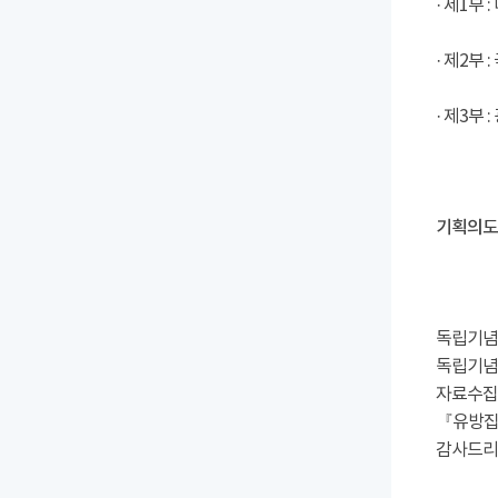
· 제1부
· 제2부
· 제3부 
기획의도
독립기념
독립기념관
자료수집
『유방집
감사드리