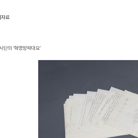
시자료
흥사단의 ‘혁명방략대요’