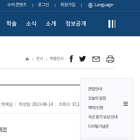
수어 콘텐츠
로그인
회원가입
Language
학술
소식
소개
정보공개
전시
특별전시
관람안내
오늘의 일정
: 학예실
작성일 : 2013-08-14
조회수 : 37,142
예약/신청
국군 휴가 보상 안내
디지털기념관
획전