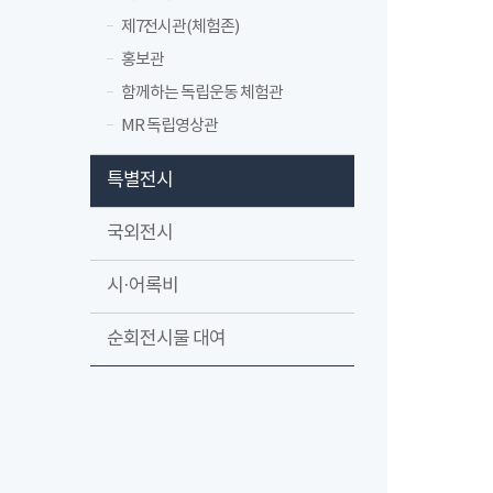
제7전시관(체험존)
홍보관
함께하는 독립운동 체험관
MR 독립영상관
특별전시
국외전시
시·어록비
순회전시물 대여