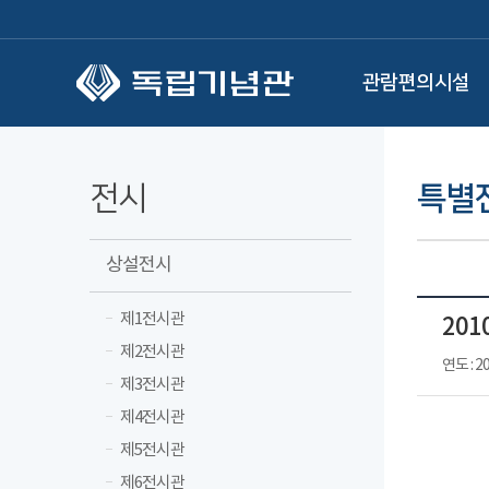
본문 바로가기
관람편의시설
전시
특별
상설전시
제1전시관
20
제2전시관
연도 : 2
제3전시관
제4전시관
제5전시관
제6전시관