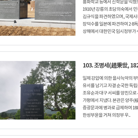
흥화학교 등에서 신학문을 익혔으
1910년 강릉의 초당의숙에서 
김규식을 파견하였으며, 국제사
장덕수를 일본에 파견하여 2·8독립
상해에서 대한민국 임시정부가 수립
103. 조병세(趙秉世, 1827
일제 강압에 의한 을사늑약의 부
유서를 남기고 자결 순국한 독립운
조유순과 대구 서씨를 양친으로 
가평에서 지냈다. 본관은 양주(楊州
증광문과에 병과로 급제하여 188
한성부윤을 거쳐 의정부 우...