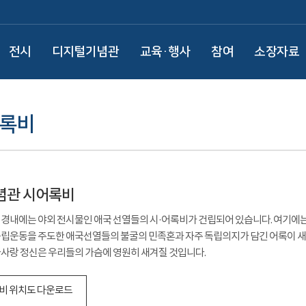
전시
디지털기념관
교육·행사
참여
소장자료
어록비
념관 시어록비
경내에는 야외 전시물인 애국 선열들의 시·어록비가 건립되어 있습니다. 여기에는
립운동을 주도한 애국선열들의 불굴의 민족혼과 자주 독립의지가 담긴 어록이 새겨
사랑 정신은 우리들의 가슴에 영원히 새겨질 것입니다.
비 위치도 다운로드