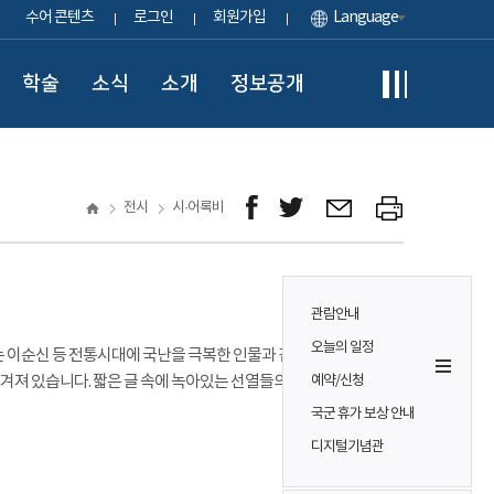
수어 콘텐츠
로그인
회원가입
Language
학술
소식
소개
정보공개
전시
시·어록비
관람안내
오늘의 일정
 이순신 등 전통시대에 국난을 극복한 인물과 김구 등 일제
져 있습니다. 짧은 글 속에 녹아있는 선열들의 숭고한 희생과
예약/신청
국군 휴가 보상 안내
디지털기념관