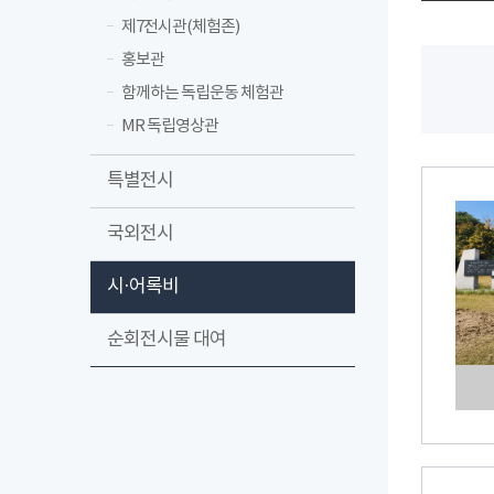
제7전시관(체험존)
홍보관
함께하는 독립운동 체험관
MR 독립영상관
특별전시
국외전시
시·어록비
순회전시물 대여