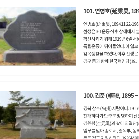
101. 연병호(延秉昊, 1894
연병호(延秉昊, 1894.11.22-1
선생은 3·1운동 직후 상해에
확산시키기 위해 1919년 6월
독립운동에 뛰어들었다. 이 일로
감옥생활을 하였다. 이후 선생은
김구 등과 함께 한국혁명당(19...
100. 권준 (權晙, 1895 ~ 
경북 상주(尙州) 사람이다. 19
전개하다가 만주로 망명하여 신흥
김원봉(金元鳳)과 같이 의열단(
임무를 맡아 종로서, 총독부, 동
등을 적극 지원하였다. 1926