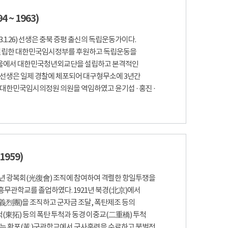
 ~ 1963)
963.1.26) 선생은 충북 증평 출신의 독립운동가이다.
서 설립한 대한민국임시정부를 후원하고 독립운동을
 서울에서 대한민국청년외교단을 설립하고 본격적인
 선생은 일제 경찰에 체포되어 대구형무소에 3년간
 대한민국임시의정원 의원을 역임하였고 윤기섭 · 홍진 ·
1959)
17년 광복회(光復會) 조직에 참여하여 격렬한 항일투쟁을
무관학교를 졸업하였다. 1921년 북경(北京)에서
義烈團)을 조직하고 군자금 조달, 폭탄제조 등의
척(東拓) 등의 폭탄 투척과 동경 이중교(二重橋) 투척
년에는 황포(黃 )군관학교에서 군사훈련을 수료하고 북벌전