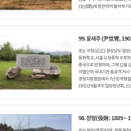
(北伐戰)에 참전하여 활약하기도 하
99. 윤세주 (尹世冑, 1901
호는 석정(石正). 경상남도 밀
동화학교, 서울 오성중학 수학하였
중국으로 망명하여, 그해 11월 길
의열단의 국내기관 총공격 거사
경성지방법원에서 7년 징역형을 
1931년 9월까지 밀양청년회, 신
98. 장형(張炯 : 1889 ~ 1
호는 범정(梵亭)이며, 평북 용천