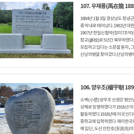
107. 우재룡(禹在龍 188
1884년 1월 3일 경상남도 창
중 막내로 태어났다. 1902년
1907년 한일신협약(정미7조약
참교(參校)로 5년간 복무하였다.
모집하고 있다는 소문을 듣자, 그
산남의병을 찾아갔다.산남의병에서
106. 양우조(楊宇朝 189
소벽(小壁) 양우조 선생은 평안
상해로 망명하였다가 1916년 
활동하였다.1918년에 미국 
중학교에 입학하였다. 재미한국
에 입단, 도산 안찬호(安昌浩)의