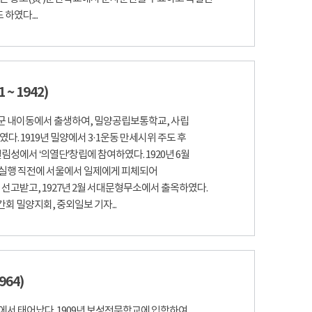
였다....
 ~ 1942)
양군 내이동에서 출생하여, 밀양공립보통학교, 사립
다. 1919년 밀양에서 3·1운동 만세시위 주도 후
림성에서 ‘의열단’창립에 참여하였다. 1920년 6월
 실행 직전에 서울에서 일제에게 피체되어
선고받고, 1927년 2월 서대문형무소에서 출옥하였다.
간회 밀양지회, 중외일보 기자...
964)
에서 태어났다. 1909년 보성전문학교에 입학하여