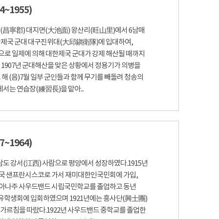
4~1955)
녕군(昌寧郡) 대지면(大池面) 왕산리(旺山里)에서 6남매
 대한제국 군대 대구진위대(大邱鎭衛隊)에 입대하여,
)으로 일제에 의해 대한제국 군대가 강제 해산될 때까지
 1907년 군대해산을 맞은 상황에서 정용기가 의병을
 해 (음)7월 일부 군인들과 함께 무기를 빼돌려 청송의
는 연습장(練習長)을 맡아...
7~1964)
남도 강서(江西) 사람으로 평양에서 성장하였다.1915년
미국 샌프란시스코로 가서 재미대한인국민회에 가입,
인디아나주 사우드밴드 시립국민학교를 졸업하고 동년
유학생회에 입회하였으며 1921년에는 흥사단(興士團)
 가르침을 따랐다.1922년 사우드밴드 중학교를 졸업한