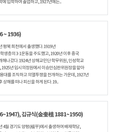
 입학하여 졸업하고, 1927년에는...
 ~ 1936)
년 평북 희천에서 출생했다. 1919년
학생층의 3·1운동을 주도했고, 1920년 이후 중국
해나갔다. 1924년 상해교민단 학무위원, 인성학교
, 1925년 임시의정원에서 이승만심판위원장을 맡아
의용대를 조직하고 의열투쟁을 전개하는 가운데, 1927년
해를 떠나 피신을 하게 된다. 19...
6~1947), 김규식(金奎植 1881~1950)
5년 4월 경기도 양평(楊平)에서 출생하여 배재학당,