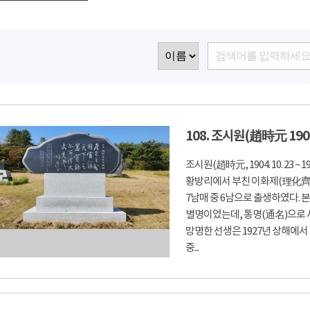
108. 조시원(趙時元 190
조시원(趙時元, 1904. 10. 23 ~ 
황방리에서 부친 이화제(理化齊)
7남매 중 6남으로 출생하였다. 본
별명이었는데, 통명(通名)으로 사
망명한 선생은 1927년 상해에서 
중...