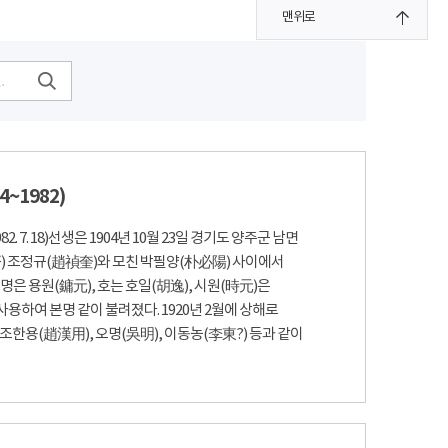
맨위로
4~1982)
1982. 7. 18)선생은 1904년 10월 23일 경기도 양주군 남면
 조정규(趙禎奎)와 모친 박필양(朴必陽) 사이에서
명은 용원(鏞元), 호는 호일(胡逸), 시원(時元)은
용하여 본명 같이 불려졌다. 1920년 2월에 상해로
조한용(趙漢用), 오명(吳明), 이동농(李東?) 등과 같이