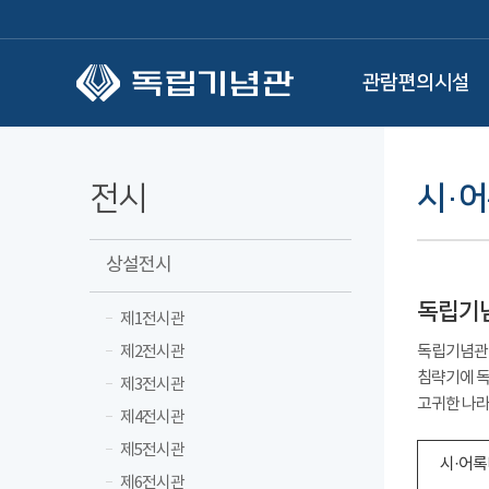
본문 바로가기
관람편의시설
전시
시·
상설전시
독립기
제1전시관
제2전시관
독립기념관 
침략기에 독
제3전시관
고귀한 나라
제4전시관
제5전시관
시·어록
제6전시관