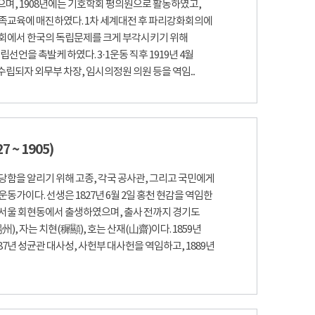
며, 1908년에는 기호학회 평의원으로 활동하였고,
민족교육에 매진하였다. 1차 세계대전 후 파리강화회의에
회에서 한국의 독립문제를 크게 부각시키기 위해
선언을 촉발케 하였다. 3·1운동 직후 1919년 4월
되자 외무부 차장, 임시의정원 의원 등을 역임...
 ~ 1905)
당함을 알리기 위해 고종, 각국 공사관, 그리고 국민에게
동가이다. 선생은 1827년 6월 2일 홍천 현감을 역임한
서울 회현동에서 출생하였으며, 출사 전까지 경기도
), 자는 치현(穉顯), 호는 산재(山齋)이다. 1859년
7년 성균관 대사성, 사헌부 대사헌을 역임하고, 1889년