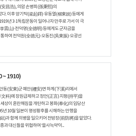
(安昌浩), 의암 손병희(孫秉熙)의
다. 이후 양기탁(梁起鐸)·유동열(柳東說) 등에게
19년 3·1독립운동이 일어나자 만주로 가서 이 극
(李震山)·전덕명(全德明) 등에게도 군자금을
을 통하여 전덕원(全德元)·오동진(吳東振)·오광선
 ~ 1910)
 안동(安東)군 예안(禮安)면 하계(下溪)리에서
式年文科)에 장원급제하고 정언(正言) 지평(持平)을
후 세상이 혼란해짐을 개탄하고 봉화(奉化)의 임당산
95년 10월 일본이 명성황후를 시해하는 만행을
)과 함께 의병을 일으키어 전방장(前防將)을 맡았다.
고종과 대신들을 위협하여 ‘을사늑약’이...