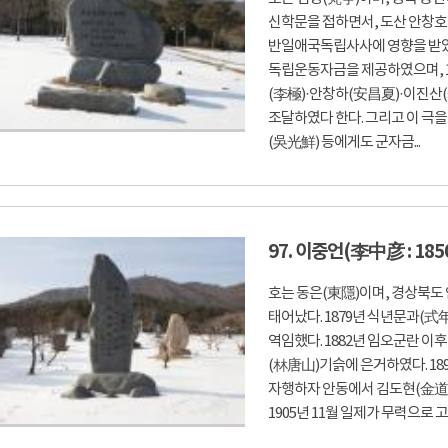
신학문을 접하면서, 도산 안창호
반일애국독립사사에 영향을 받았
독립운동자금을 제공하였으며, 19
(李極)·안창하(安昌夏)·이진산
조달하였다 한다. 그리고 이 극
(吳光鮮) 등에게도 군자금...
97. 이중언(李中彦 : 1850
호는 동은(東隱)이며, 경상북도
태어났다. 1879년 식년문과(
역임했다. 1882년 임오군란 이
(林唐山)기슭에 은거하였다. 18
자행하자 안동에서 김도현(金道鉉
1905년 11월 일제가 무력으로 