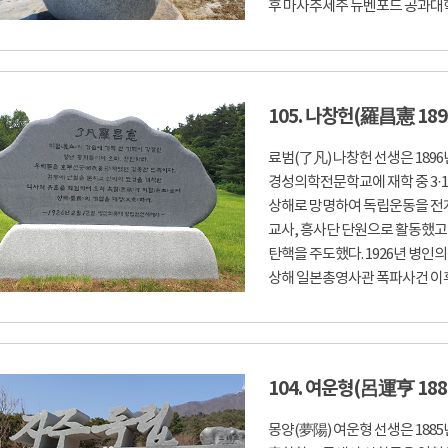
후 마사추세주 뉴벤포드 공과대학에
105. 나창헌(羅昌憲 1896
료범(了凡) 나창헌 선생은 1896
경성의학전문학교에 재학 중 3·1
상해로 망명하여 독립운동을 전개
교사, 흥사단 단원으로 활동했고
탄핵을 주도했다. 1926년 병인
상해 일본총영사관 폭파사건 이후 상
104. 여운형(呂運亨 188
몽양(夢陽) 여운형 선생은 188