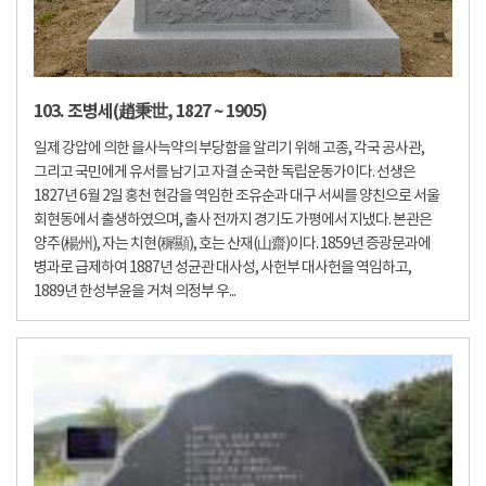
103. 조병세(趙秉世, 1827 ~ 1905)
일제 강압에 의한 을사늑약의 부당함을 알리기 위해 고종, 각국 공사관,
그리고 국민에게 유서를 남기고 자결 순국한 독립운동가이다. 선생은
1827년 6월 2일 홍천 현감을 역임한 조유순과 대구 서씨를 양친으로 서울
회현동에서 출생하였으며, 출사 전까지 경기도 가평에서 지냈다. 본관은
양주(楊州), 자는 치현(穉顯), 호는 산재(山齋)이다. 1859년 증광문과에
병과로 급제하여 1887년 성균관 대사성, 사헌부 대사헌을 역임하고,
1889년 한성부윤을 거쳐 의정부 우...