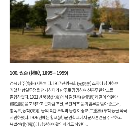
100. 권준 (權晙, 1895 ~ 1959)
경북 상주(尙州) 사람이다. 1917년 광복회(光復會) 조직에 참여하여
격렬한 항일투쟁을 전개하다가 만주로 망명하여 신흥무관학교를
졸업하였다. 1921년 북경(北京)에서 김원봉(金元鳳)과 같이 의열단
(義烈團)을 조직하고 군자금 조달, 폭탄제조 등의 임무를 맡아 종로서,
총독부, 동척(東拓) 등의 폭탄 투척과 동경 이중교(二重橋) 투척 등을 적극
지원하였다. 1926년에는 황포(黃 )군관학교에서 군사훈련을 수료하고
북벌전(北伐戰)에 참전하여 활약하기도 하였다....