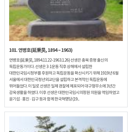
101. 연병호(延秉昊, 1894 ~ 1963)
연병호(延秉昊, 1894.11.22-1963.1.26) 선생은 충북 증평 출신의
독립운동가이다. 선생은 3·1운동 직후 상해에서 설립한
대한민국임시정부를 후원하고 독립운동을 확산시키기 위해 1919년 6월
서울에서 대한민국청년외교단을 설립하고 본격적인 독립운동에
뛰어들었다. 이 일로 선생은 일제 경찰에 체포되어 대구형무소에 3년간
감옥생활을 하였다. 이후 선생은 대한민국임시의정원 의원을 역임하였고
윤기섭 · 홍진 · 김구 등과 함께 한국혁명당(19...