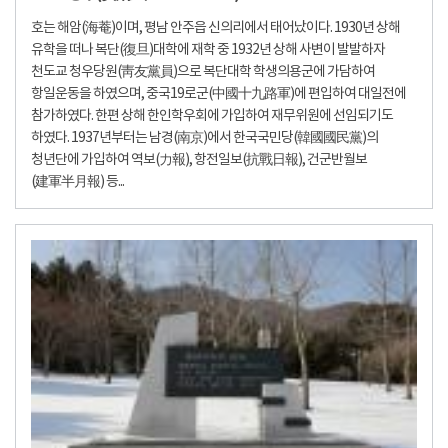
호는 해암(海菴)이며, 평남 안주읍 신의리에서 태어났이다. 1930년 상해
유학을 떠나 복단(復旦)대학에 재학 중 1932년 상해 사변이 발발하자
천도교 청우당원(靑友黨員)으로 복단대학 학생의용군에 가담하여
항일운동을 하였으며, 중국19로군(中國十九路軍)에 편입하여 대일전에
참가하였다. 한편 상해 한인학우회에 가입하여 재무위원에 선임되기도
하였다. 1937년부터는 남경(南京)에서 한국국민당(韓國國民黨)의
청년단에 가입하여 역보(力報), 항전일보(抗戰日報), 건군반월보
(建軍半月報) 등...