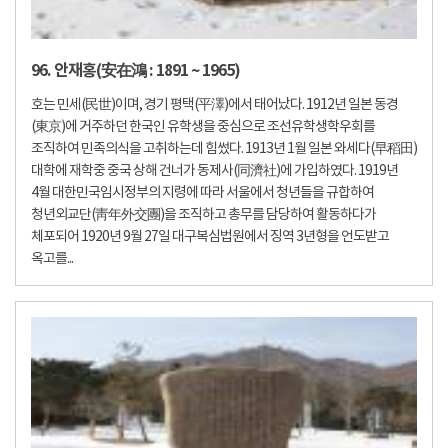
96. 안재홍(安在鴻 : 1891 ~ 1965)
호는 민세(民世)이며, 경기 평택(平澤)에서 태어났다. 1912년 일본 동경
(東京)에 거주하던 한국인 유학생을 중심으로 조선유학생학우회를
조직하여 민족의식을 고취하는데 힘썼다. 1913년 1월 일본 와세다(早稻田)
대학에 재학중 중국 상해 건너가 동제사(同濟社)에 가입하였다. 1919년
4월 대한민국임시정부의 지령에 따라 서울에서 청년들을 규합하여
청년외교단(靑年外交團)을 조직하고 총무를 담당하여 활동하다가
체포되어 1920년 9월 27일 대구복심법원에서 징역 3년형을 언도받고
옥고를...