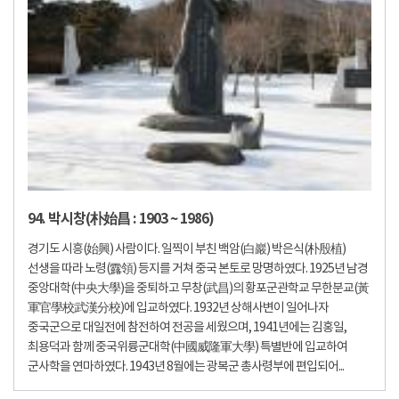
94. 박시창(朴始昌 : 1903 ~ 1986)
경기도 시흥(始興) 사람이다. 일찍이 부친 백암(白巖) 박은식(朴殷植)
선생을 따라 노령(露領) 등지를 거쳐 중국 본토로 망명하였다. 1925년 남경
중앙대학(中央大學)을 중퇴하고 무창(武昌)의 황포군관학교 무한분교(黃
軍官學校武漢分校)에 입교하였다. 1932년 상해사변이 일어나자
중국군으로 대일전에 참전하여 전공을 세웠으며, 1941년에는 김홍일,
최용덕과 함께 중국위륭군대학(中國威隆軍大學) 특별반에 입교하여
군사학을 연마하였다. 1943년 8월에는 광복군 총사령부에 편입되어...