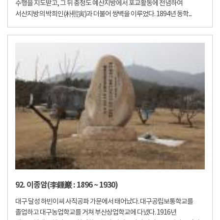
수행을 지도받고, 그 뒤 충청도 예산지방에서 포교활동에 전념하여
서산지방의 박희인(朴熙寅)과 더불어 쌍벽을 이루었다. 1894년 동학...
92. 이종암(李鍾巖 : 1896 ~ 1930)
대구 달성 하빈이씨 사직공파 가문에서 태어났다. 대구공립보통학교를
졸업하고 대구농업학교를 거쳐 부산상업학교에 다녔다. 1916년