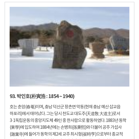
93. 박인호(朴寅浩 : 1854 ~ 1940)
호는 춘암(春菴)이며, 충남 덕산군 장촌면 막동(현재 충남 예산 삽교읍
하포리)에서 태어났다. 그는 당시 천도교 대도주(天道敎 大道主)로서
3·1독립운동의 중앙지도체 49인 중 한사람으로 활동하였다. 1883년 동학
(東學)에 입도하여 1884년에는 손병희(孫秉熙)와 더불어 공주 가섭사
(迦葉寺)에 들어가 동학의 제2세 교주 최시형(崔時亨)으로부터 종교적