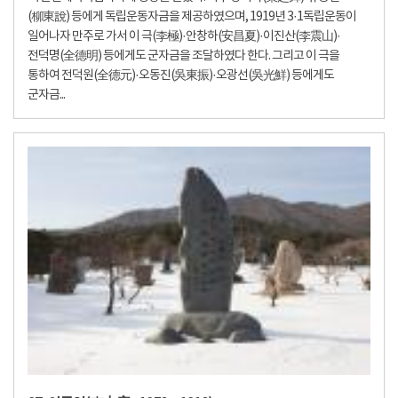
(柳東說) 등에게 독립운동자금을 제공하였으며, 1919년 3·1독립운동이
일어나자 만주로 가서 이 극(李極)·안창하(安昌夏)·이진산(李震山)·
전덕명(全德明) 등에게도 군자금을 조달하였다 한다. 그리고 이 극을
통하여 전덕원(全德元)·오동진(吳東振)·오광선(吳光鮮) 등에게도
군자금...