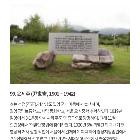
99. 윤세주 (尹世冑, 1901 ~ 1942)
호는 석정(石正). 경상남도 밀양군 내이동에서 출생하여,
밀양공립보통학교, 사립 동화학교, 서울 오성중학 수학하였다. 1919년
밀양에서 3·1운동 만세시위 주도 후 중국으로 망명하여, 그해 11월
길림성에서 ‘의열단’창립에 참여하였다. 1920년 6월 의열단의 국내기관
총공격 거사 실행 직전에 서울에서 일제에게 피체되어 경성지방법원에서
7년 징역형을 선고받고, 1927년 2월 서대문형무소에서 출옥하였다.