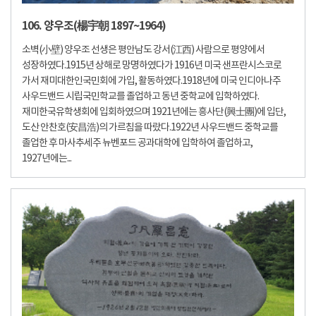
106. 양우조(楊宇朝 1897~1964)
소벽(小壁) 양우조 선생은 평안남도 강서(江西) 사람으로 평양에서
성장하였다.1915년 상해로 망명하였다가 1916년 미국 샌프란시스코로
가서 재미대한인국민회에 가입, 활동하였다.1918년에 미국 인디아나주
사우드밴드 시립국민학교를 졸업하고 동년 중학교에 입학하였다.
재미한국유학생회에 입회하였으며 1921년에는 흥사단(興士團)에 입단,
도산 안찬호(安昌浩)의 가르침을 따랐다.1922년 사우드밴드 중학교를
졸업한 후 마사추세주 뉴벤포드 공과대학에 입학하여 졸업하고,
1927년에는...