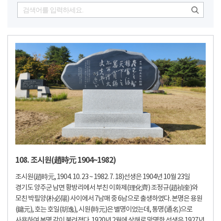
108. 조시원(趙時元 1904~1982)
조시원(趙時元, 1904. 10. 23 ~ 1982. 7. 18)선생은 1904년 10월 23일
경기도 양주군 남면 황방리에서 부친 이화제(理化齊) 조정규(趙禎奎)와
모친 박필양(朴必陽) 사이에서 7남매 중 6남으로 출생하였다. 본명은 용원
(鏞元), 호는 호일(胡逸), 시원(時元)은 별명이었는데, 통명(通名)으로
사용하여 본명 같이 불려졌다. 1920년 2월에 상해로 망명한 선생은 1927년