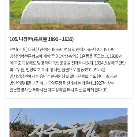
105. 나창헌(羅昌憲 1896 ~ 1936)
료범(了凡) 나창헌 선생은 1896년 평북 희천에서 출생했다. 1919년
경성의학전문학교에 재학 중 3·1학생층의 3·1운동을 주도했고, 1920년
이후 중국 상해로 망명하여 독립운동을 전개해나갔다. 1924년 상해교민단
학무위원, 인성학교 교사, 흥사단 단원으로 활동했고, 1925년
임시의정원에서 이승만심판위원장을 맡아 탄핵을 주도했다. 1926년
병인의용대를 조직하고 의열투쟁을 전개하는 가운데, 1927년 상해
일본총영사관 폭파사건 이후 상해를 떠나 피신을 하게 된다. 19...