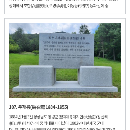
상해에서 조한용(趙漢用), 오명(吳明), 이동농(李東?) 등과 같이 중...
107. 우재룡(禹在龍 1884~1955)
1884년 1월 3일 경상남도 창녕군(昌寧郡) 대지면(大池面) 왕산리
(旺山里)에서 6남매 중 막내로 태어났다. 1902년 대한제국 군대