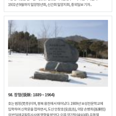
1931년 9월까지 밀양청년회, 신간회 밀양지회, 중외일보 기자...
98. 장형(張炯 : 1889 ~ 1964)
호는 범정(梵亭)이며, 평북 용천에서 태어났다. 1909년 보성전문학교에
입학하여 신학문을 접하면서, 도산 안창호(安昌浩), 의암 손병희(孫秉熙)
의 반일애국독립사사에 영향을 받았다. 이후 양기탁(梁起鐸)·유동열