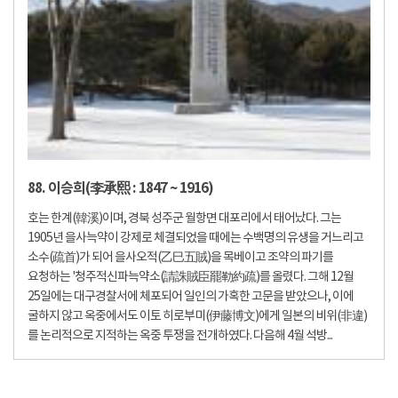
88. 이승희(李承熙 : 1847 ~ 1916)
호는 한계(韓溪)이며, 경북 성주군 월항면 대포리에서 태어났다. 그는
1905년 을사늑약이 강제로 체결되었을 때에는 수백명의 유생을 거느리고
소수(疏首)가 되어 을사오적(乙巳五賊)을 목베이고 조약의 파기를
요청하는 '청주적신파늑약소(請誅賊臣罷勒約疏)를 올렸다. 그해 12월
25일에는 대구경찰서에 체포되어 일인의 가혹한 고문을 받았으나, 이에
굴하지 않고 옥중에서도 이토 히로부미(伊藤博文)에게 일본의 비위(非違)
를 논리적으로 지적하는 옥중 투쟁을 전개하였다. 다음해 4월 석방...