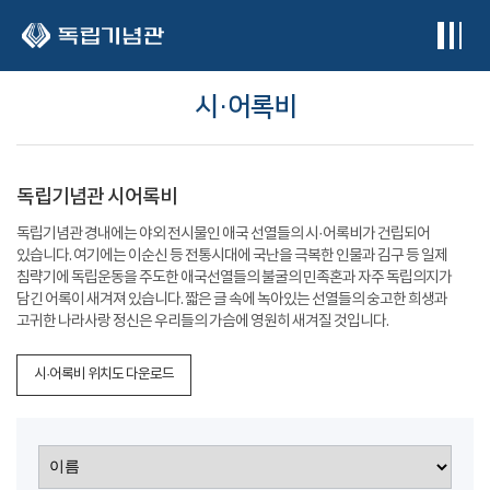
본문 바로가기
시·어록비
독립기념관 시어록비
독립기념관 경내에는 야외 전시물인 애국 선열들의 시·어록비가 건립되어
있습니다. 여기에는 이순신 등 전통시대에 국난을 극복한 인물과 김구 등 일제
침략기에 독립운동을 주도한 애국선열들의 불굴의 민족혼과 자주 독립의지가
담긴 어록이 새겨져 있습니다. 짧은 글 속에 녹아있는 선열들의 숭고한 희생과
고귀한 나라사랑 정신은 우리들의 가슴에 영원히 새겨질 것입니다.
시·어록비 위치도 다운로드