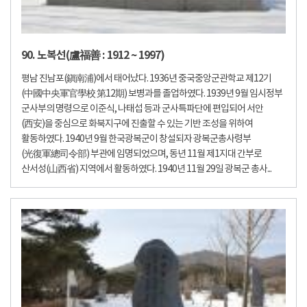
90. 노복선(盧福善 : 1912 ~ 1997)
평남 진남포(鎭南浦)에서 태어났다. 1936년 중국중앙군관학교 제12기
(中國中央軍官學校 第12期) 보병과를 졸업하였다. 1939년 9월 임시정부
군사부의 명령으로 이준식, 나태섭 등과 군사특파단에 편입되어 서안
(西安)을 중심으로 화북지구에 진출할 수 있는 기반 조성을 위하여
활동하였다. 1940년 9월 한국광복군이 창설되자 광복군총사령부
(光復軍總司令部) 부관에 임명되었으며, 동년 11월 제1지대 간부로
산서성(山西省) 지역에서 활동하였다. 1940년 11월 29일 광복군 총사...