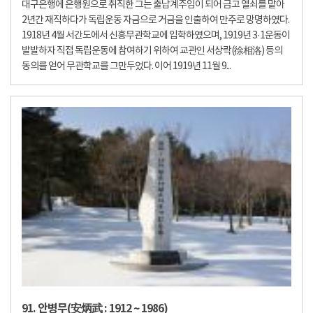
대구은행에 은행원으로 취직한 그는 출납계주임이 되어 금고 열쇠를 맡아
2년간 재직하다가 독립운동 자금으로 거금을 인출하여 만주로 망명하였다.
1918년 4월 서간도에서 신흥무관학교에 입학하였으며, 1919년 3·1운동이
발발하자 직접 독립운동에 참여하기 위하여 교관인 서상락(徐相洛) 등의
동의를 얻어 무관학교를 그만두었다. 이어 1919년 11월 9...
91. 안병무(安炳武 : 1912 ~ 1986)