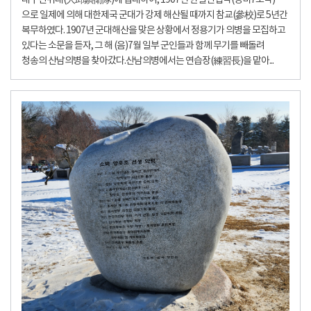
대구진위대(大邱鎭衛隊)에 입대하여, 1907년 한일신협약(정미7조약)
으로 일제에 의해 대한제국 군대가 강제 해산될 때까지 참교(參校)로 5년간
복무하였다. 1907년 군대해산을 맞은 상황에서 정용기가 의병을 모집하고
있다는 소문을 듣자, 그 해 (음)7월 일부 군인들과 함께 무기를 빼돌려
청송의 산남의병을 찾아갔다.산남의병에서는 연습장(練習長)을 맡아...