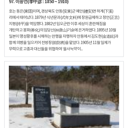
97. 이중언(李中彦 : 1850 ~ 1910)
호는 동은(東隱)이며, 경상북도 안동(安東)군 예안(禮安)면 하계(下溪)
리에서 태어났다. 1879년 식년문과(式年文科)에 장원급제하고 정언(正言)
지평(持平)을 역임했다. 1882년 임오군란 이후 세상이 혼란해짐을
개탄하고 봉화(奉化)의 임당산(林唐山)기슭에 은거하였다. 1895년 10월
일본이 명성황후를 시해하는 만행을 자행하자 안동에서 김도현(金道鉉)과
함께 의병을 일으키어 전방장(前防將)을 맡았다. 1905년 11월 일제가
무력으로 고종과 대신들을 위협하여 ‘을사늑약’이...