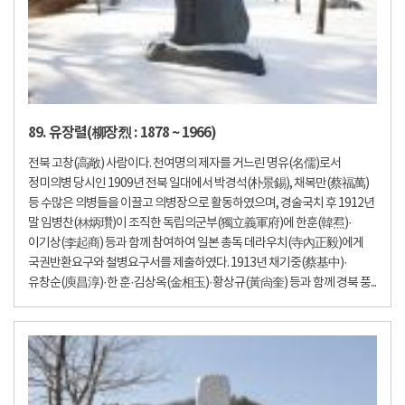
89. 유장렬(柳장烈 : 1878 ~ 1966)
전북 고창(高敞) 사람이다. 천여명의 제자를 거느린 명유(名儒)로서
정미의병 당시인 1909년 전북 일대에서 박경석(朴景錫), 채복만(蔡福萬)
등 수많은 의병들을 이끌고 의병장으로 활동하였으며, 경술국치 후 1912년
말 임병찬(林炳瓚)이 조직한 독립의군부(獨立義軍府)에 한훈(韓焄)·
이기상(李起商) 등과 함께 참여하여 일본 총독 데라우치(寺內正毅)에게
국권반환요구와 철병요구서를 제출하였다. 1913년 채기중(蔡基中)·
유창순(庾昌淳)·한 훈·김상옥(金相玉)·황상규(黃尙奎) 등과 함께 경북 풍...