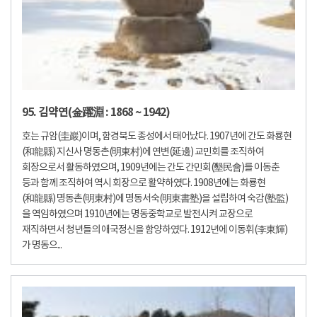
95. 김약연(金躍淵 : 1868 ~ 1942)
호는 규암(圭巖)이며, 함경북도 종성에서 태어났다. 1907년에 간도 화룡현
(和龍縣) 지신사 명동촌(明東村)에 연변(延邊) 교민회를 조직하여
회장으로서 활동하였으며, 1909년에는 간도 간민회(墾民會)를 이동춘
등과 함께 조직하여 역시 회장으로 활약하였다. 1908년에는 화룡현
(和龍縣) 명동촌(明東村)에 명동서숙(明東書塾)을 설립하여 숙감(塾監)
을 역임하였으며 1910년에는 명동중학교로 발전시켜 교장으로
재직하면서 청년들의 애국정신을 함양하였다. 1912년에 이동휘(李東輝)
가 명동으...