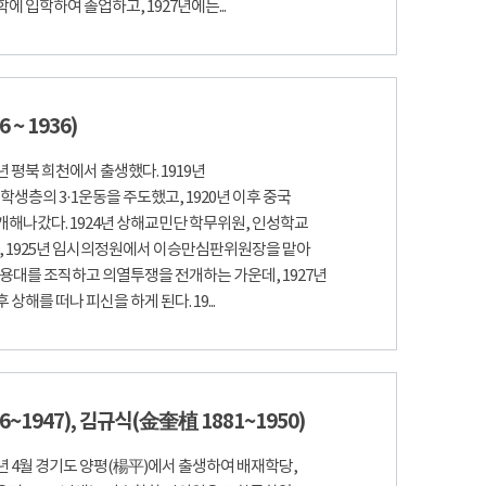
 입학하여 졸업하고, 1927년에는...
 ~ 1936)
년 평북 희천에서 출생했다. 1919년
학생층의 3·1운동을 주도했고, 1920년 이후 중국
해나갔다. 1924년 상해교민단 학무위원, 인성학교
, 1925년 임시의정원에서 이승만심판위원장을 맡아
의용대를 조직하고 의열투쟁을 전개하는 가운데, 1927년
해를 떠나 피신을 하게 된다. 19...
6~1947), 김규식(金奎植 1881~1950)
5년 4월 경기도 양평(楊平)에서 출생하여 배재학당,