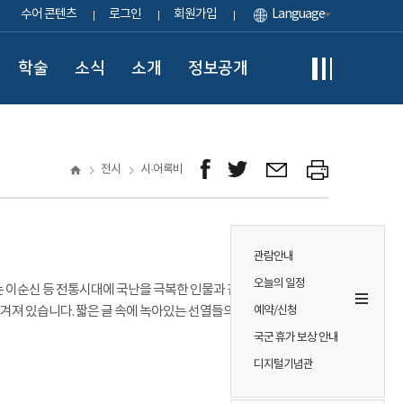
수어 콘텐츠
로그인
회원가입
Language
학술
소식
소개
정보공개
전시
시·어록비
관람안내
오늘의 일정
 이순신 등 전통시대에 국난을 극복한 인물과 김구 등 일제
져 있습니다. 짧은 글 속에 녹아있는 선열들의 숭고한 희생과
예약/신청
국군 휴가 보상 안내
디지털기념관