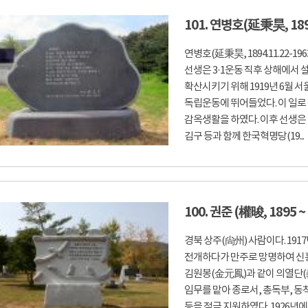
101. 연병호(延秉昊, 1894
연병호(延秉昊, 1894.11.22-1
선생은 3·1운동 직후 상해에
확산시키기 위해 1919년 6월
독립운동에 뛰어들었다. 이 일로
감옥생활을 하였다. 이후 선생은
김구 등과 함께 한국혁명당(19...
100. 권준 (權晙, 1895 ~ 
경북 상주(尙州) 사람이다. 19
전개하다가 만주로 망명하여 신흥
김원봉(金元鳳)과 같이 의열단(
임무를 맡아 종로서, 총독부, 동
등을 적극 지원하였다. 1926