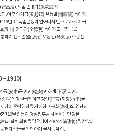
(安昌浩), 의암 손병희(孫秉熙)의
다. 이후 양기탁(梁起鐸)·유동열(柳東說) 등에게
19년 3·1독립운동이 일어나자 만주로 가서 이 극
(李震山)·전덕명(全德明) 등에게도 군자금을
을 통하여 전덕원(全德元)·오동진(吳東振)·오광선
 ~ 1910)
 안동(安東)군 예안(禮安)면 하계(下溪)리에서
式年文科)에 장원급제하고 정언(正言) 지평(持平)을
후 세상이 혼란해짐을 개탄하고 봉화(奉化)의 임당산
95년 10월 일본이 명성황후를 시해하는 만행을
)과 함께 의병을 일으키어 전방장(前防將)을 맡았다.
고종과 대신들을 위협하여 ‘을사늑약’이...