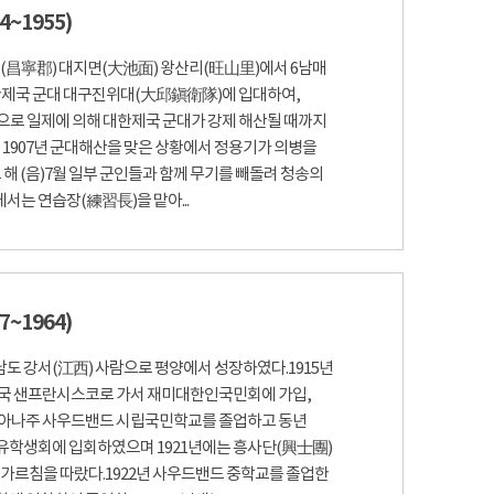
4~1955)
녕군(昌寧郡) 대지면(大池面) 왕산리(旺山里)에서 6남매
 대한제국 군대 대구진위대(大邱鎭衛隊)에 입대하여,
)으로 일제에 의해 대한제국 군대가 강제 해산될 때까지
 1907년 군대해산을 맞은 상황에서 정용기가 의병을
 해 (음)7월 일부 군인들과 함께 무기를 빼돌려 청송의
는 연습장(練習長)을 맡아...
7~1964)
남도 강서(江西) 사람으로 평양에서 성장하였다.1915년
미국 샌프란시스코로 가서 재미대한인국민회에 가입,
인디아나주 사우드밴드 시립국민학교를 졸업하고 동년
유학생회에 입회하였으며 1921년에는 흥사단(興士團)
 가르침을 따랐다.1922년 사우드밴드 중학교를 졸업한