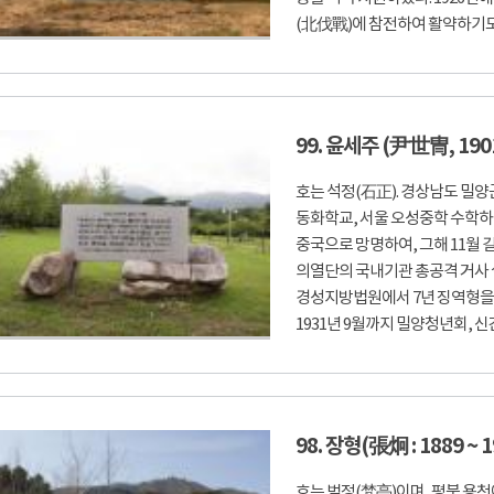
(北伐戰)에 참전하여 활약하기도 하
99. 윤세주 (尹世冑, 1901
호는 석정(石正). 경상남도 밀
동화학교, 서울 오성중학 수학하였
중국으로 망명하여, 그해 11월 길
의열단의 국내기관 총공격 거사
경성지방법원에서 7년 징역형을 
1931년 9월까지 밀양청년회, 신
98. 장형(張炯 : 1889 ~ 1
호는 범정(梵亭)이며, 평북 용천