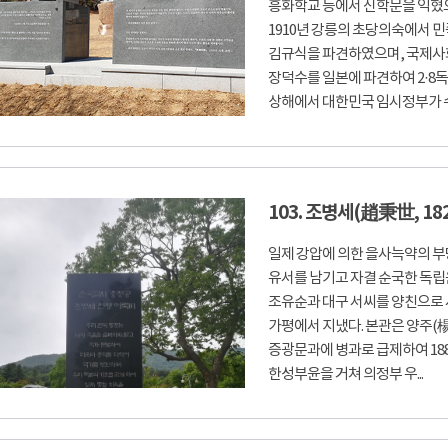
흥화학교 등에서 신학문을 익혔으
1910년 강릉의 초당의숙에서 
김규식을 파견하였으며, 국제사
장덕수를 일본에 파견하여 2·8독립
상해에서 대한민국 임시정부가 수립
103. 조병세(趙秉世, 1827
일제 강압에 의한 을사늑약의 부
유서를 남기고 자결 순국한 독립운
조유순과 대구 서씨를 양친으로 
가평에서 지냈다. 본관은 양주(楊州
증광문과에 병과로 급제하여 188
한성부윤을 거쳐 의정부 우...