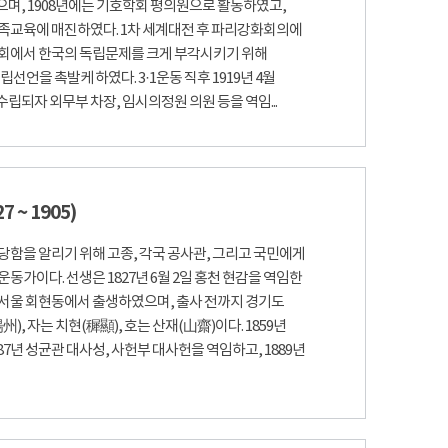
며, 1908년에는 기호학회 평의원으로 활동하였고,
민족교육에 매진하였다. 1차 세계대전 후 파리강화회의에
회에서 한국의 독립문제를 크게 부각시키기 위해
선언을 촉발케 하였다. 3·1운동 직후 1919년 4월
되자 외무부 차장, 임시의정원 의원 등을 역임...
 ~ 1905)
당함을 알리기 위해 고종, 각국 공사관, 그리고 국민에게
동가이다. 선생은 1827년 6월 2일 홍천 현감을 역임한
서울 회현동에서 출생하였으며, 출사 전까지 경기도
), 자는 치현(穉顯), 호는 산재(山齋)이다. 1859년
7년 성균관 대사성, 사헌부 대사헌을 역임하고, 1889년