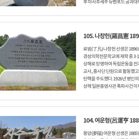
후 마사추세주 뉴벤포드 공과대학에
105. 나창헌(羅昌憲 1896
료범(了凡) 나창헌 선생은 1896
경성의학전문학교에 재학 중 3·1
상해로 망명하여 독립운동을 전개
교사, 흥사단 단원으로 활동했고
탄핵을 주도했다. 1926년 병인
상해 일본총영사관 폭파사건 이후 상
104. 여운형(呂運亨 188
몽양(夢陽) 여운형 선생은 188