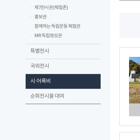
제7전시관(체험존)
홍보관
함께하는 독립운동 체험관
MR 독립영상관
특별전시
국외전시
시·어록비
순회전시물 대여