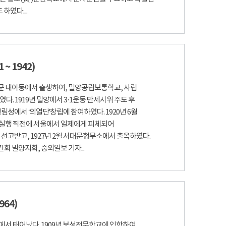
였다....
 ~ 1942)
양군 내이동에서 출생하여, 밀양공립보통학교, 사립
다. 1919년 밀양에서 3·1운동 만세시위 주도 후
림성에서 ‘의열단’창립에 참여하였다. 1920년 6월
 실행 직전에 서울에서 일제에게 피체되어
선고받고, 1927년 2월 서대문형무소에서 출옥하였다.
간회 밀양지회, 중외일보 기자...
964)
에서 태어났다. 1909년 보성전문학교에 입학하여