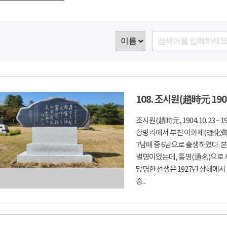
108. 조시원(趙時元 190
조시원(趙時元, 1904. 10. 23 ~ 
황방리에서 부친 이화제(理化齊)
7남매 중 6남으로 출생하였다. 본
별명이었는데, 통명(通名)으로 사
망명한 선생은 1927년 상해에서 
중...