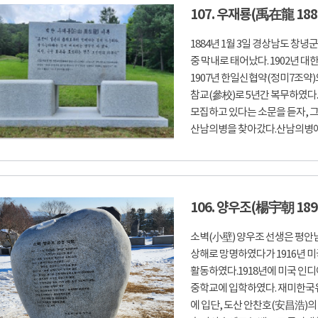
107. 우재룡(禹在龍 188
1884년 1월 3일 경상남도 창
중 막내로 태어났다. 1902년
1907년 한일신협약(정미7조약
참교(參校)로 5년간 복무하였다.
모집하고 있다는 소문을 듣자, 그
산남의병을 찾아갔다.산남의병에서
106. 양우조(楊宇朝 189
소벽(小壁) 양우조 선생은 평안
상해로 망명하였다가 1916년 
활동하였다.1918년에 미국 
중학교에 입학하였다. 재미한국
에 입단, 도산 안찬호(安昌浩)의