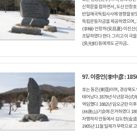
신학문을 접하면서, 도산 안창호
반일애국독립사사에 영향을 받았
독립운동자금을 제공하였으며, 19
(李極)·안창하(安昌夏)·이진산
조달하였다 한다. 그리고 이 극
(吳光鮮) 등에게도 군자금...
97. 이중언(李中彦 : 1850
호는 동은(東隱)이며, 경상북도
태어났다. 1879년 식년문과(
역임했다. 1882년 임오군란 이
(林唐山)기슭에 은거하였다. 18
자행하자 안동에서 김도현(金道鉉
1905년 11월 일제가 무력으로 