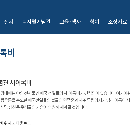
전시
디지털기념관
교육·행사
참여
소장자료
어록비
념관 시어록비
경내에는 야외 전시물인 애국 선열들의 시·어록비가 건립되어 있습니다. 여기에는
립운동을 주도한 애국선열들의 불굴의 민족혼과 자주 독립의지가 담긴 어록이 새겨
사랑 정신은 우리들의 가슴에 영원히 새겨질 것입니다.
비 위치도 다운로드