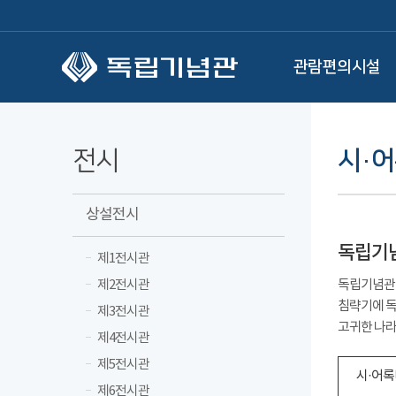
본문 바로가기
관람편의시설
전시
시·
상설전시
독립기
제1전시관
제2전시관
독립기념관 
침략기에 독
제3전시관
고귀한 나라
제4전시관
제5전시관
시·어록
제6전시관