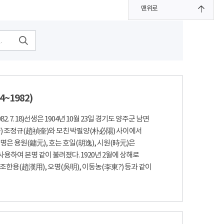
맨위로
4~1982)
1982. 7. 18)선생은 1904년 10월 23일 경기도 양주군 남면
 조정규(趙禎奎)와 모친 박필양(朴必陽) 사이에서
명은 용원(鏞元), 호는 호일(胡逸), 시원(時元)은
용하여 본명 같이 불려졌다. 1920년 2월에 상해로
조한용(趙漢用), 오명(吳明), 이동농(李東?) 등과 같이