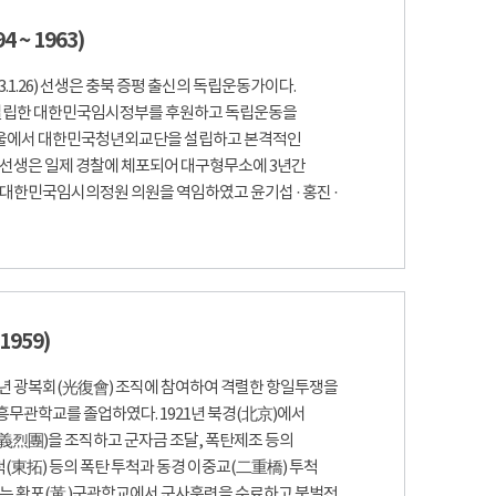
 ~ 1963)
963.1.26) 선생은 충북 증평 출신의 독립운동가이다.
서 설립한 대한민국임시정부를 후원하고 독립운동을
 서울에서 대한민국청년외교단을 설립하고 본격적인
 선생은 일제 경찰에 체포되어 대구형무소에 3년간
 대한민국임시의정원 의원을 역임하였고 윤기섭 · 홍진 ·
1959)
17년 광복회(光復會) 조직에 참여하여 격렬한 항일투쟁을
무관학교를 졸업하였다. 1921년 북경(北京)에서
義烈團)을 조직하고 군자금 조달, 폭탄제조 등의
척(東拓) 등의 폭탄 투척과 동경 이중교(二重橋) 투척
년에는 황포(黃 )군관학교에서 군사훈련을 수료하고 북벌전