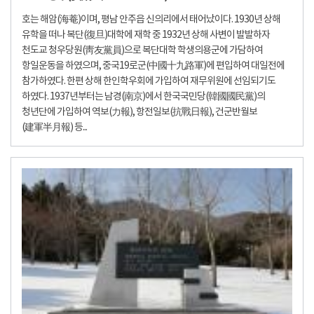
호는 해암(海菴)이며, 평남 안주읍 신의리에서 태어났이다. 1930년 상해
유학을 떠나 복단(復旦)대학에 재학 중 1932년 상해 사변이 발발하자
천도교 청우당원(靑友黨員)으로 복단대학 학생의용군에 가담하여
항일운동을 하였으며, 중국19로군(中國十九路軍)에 편입하여 대일전에
참가하였다. 한편 상해 한인학우회에 가입하여 재무위원에 선임되기도
하였다. 1937년부터는 남경(南京)에서 한국국민당(韓國國民黨)의
청년단에 가입하여 역보(力報), 항전일보(抗戰日報), 건군반월보
(建軍半月報) 등...