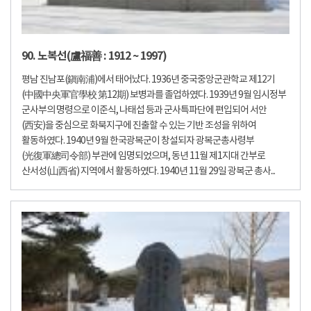
90. 노복선(盧福善 : 1912 ~ 1997)
평남 진남포(鎭南浦)에서 태어났다. 1936년 중국중앙군관학교 제12기
(中國中央軍官學校 第12期) 보병과를 졸업하였다. 1939년 9월 임시정부
군사부의 명령으로 이준식, 나태섭 등과 군사특파단에 편입되어 서안
(西安)을 중심으로 화북지구에 진출할 수 있는 기반 조성을 위하여
활동하였다. 1940년 9월 한국광복군이 창설되자 광복군총사령부
(光復軍總司令部) 부관에 임명되었으며, 동년 11월 제1지대 간부로
산서성(山西省) 지역에서 활동하였다. 1940년 11월 29일 광복군 총사...