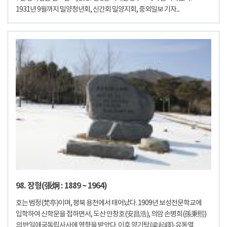
1931년 9월까지 밀양청년회, 신간회 밀양지회, 중외일보 기자...
98. 장형(張炯 : 1889 ~ 1964)
호는 범정(梵亭)이며, 평북 용천에서 태어났다. 1909년 보성전문학교에
입학하여 신학문을 접하면서, 도산 안창호(安昌浩), 의암 손병희(孫秉熙)
의 반일애국독립사사에 영향을 받았다. 이후 양기탁(梁起鐸)·유동열