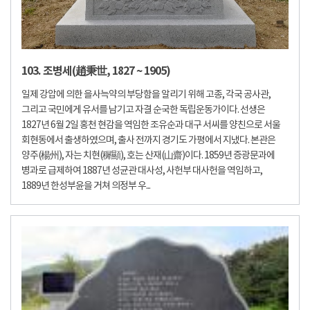
103. 조병세(趙秉世, 1827 ~ 1905)
일제 강압에 의한 을사늑약의 부당함을 알리기 위해 고종, 각국 공사관,
그리고 국민에게 유서를 남기고 자결 순국한 독립운동가이다. 선생은
1827년 6월 2일 홍천 현감을 역임한 조유순과 대구 서씨를 양친으로 서울
회현동에서 출생하였으며, 출사 전까지 경기도 가평에서 지냈다. 본관은
양주(楊州), 자는 치현(穉顯), 호는 산재(山齋)이다. 1859년 증광문과에
병과로 급제하여 1887년 성균관 대사성, 사헌부 대사헌을 역임하고,
1889년 한성부윤을 거쳐 의정부 우...