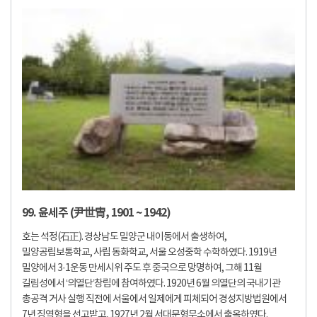
99. 윤세주 (尹世冑, 1901 ~ 1942)
호는 석정(石正). 경상남도 밀양군 내이동에서 출생하여,
밀양공립보통학교, 사립 동화학교, 서울 오성중학 수학하였다. 1919년
밀양에서 3·1운동 만세시위 주도 후 중국으로 망명하여, 그해 11월
길림성에서 ‘의열단’창립에 참여하였다. 1920년 6월 의열단의 국내기관
총공격 거사 실행 직전에 서울에서 일제에게 피체되어 경성지방법원에서
7년 징역형을 선고받고, 1927년 2월 서대문형무소에서 출옥하였다.