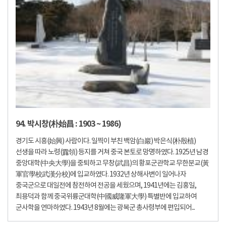
94. 박시창(朴始昌 : 1903 ~ 1986)
경기도 시흥(始興) 사람이다. 일찍이 부친 백암(白巖) 박은식(朴殷植)
선생을 따라 노령(露領) 등지를 거쳐 중국 본토로 망명하였다. 1925년 남경
중앙대학(中央大學)을 중퇴하고 무창(武昌)의 황포군관학교 무한분교(黃
軍官學校武漢分校)에 입교하였다. 1932년 상해사변이 일어나자
중국군으로 대일전에 참전하여 전공을 세웠으며, 1941년에는 김홍일,
최용덕과 함께 중국위륭군대학(中國威隆軍大學) 특별반에 입교하여
군사학을 연마하였다. 1943년 8월에는 광복군 총사령부에 편입되어...