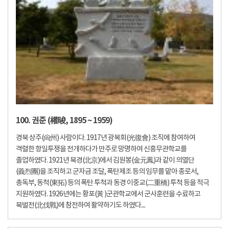
100. 권준 (權晙, 1895 ~ 1959)
경북 상주(尙州) 사람이다. 1917년 광복회(光復會) 조직에 참여하여
격렬한 항일투쟁을 전개하다가 만주로 망명하여 신흥무관학교를
졸업하였다. 1921년 북경(北京)에서 김원봉(金元鳳)과 같이 의열단
(義烈團)을 조직하고 군자금 조달, 폭탄제조 등의 임무를 맡아 종로서,
총독부, 동척(東拓) 등의 폭탄 투척과 동경 이중교(二重橋) 투척 등을 적극
지원하였다. 1926년에는 황포(黃 )군관학교에서 군사훈련을 수료하고
북벌전(北伐戰)에 참전하여 활약하기도 하였다....