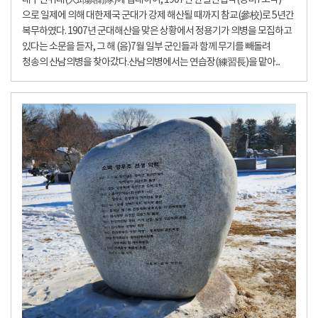
대구진위대(大邱鎭衛隊)에 입대하여, 1907년 한일신협약(정미7조약)
으로 일제에 의해 대한제국 군대가 강제 해산될 때까지 참교(參校)로 5년간
복무하였다. 1907년 군대해산을 맞은 상황에서 정용기가 의병을 모집하고
있다는 소문을 듣자, 그 해 (음)7월 일부 군인들과 함께 무기를 빼돌려
청송의 산남의병을 찾아갔다.산남의병에서는 연습장(練習長)을 맡아...