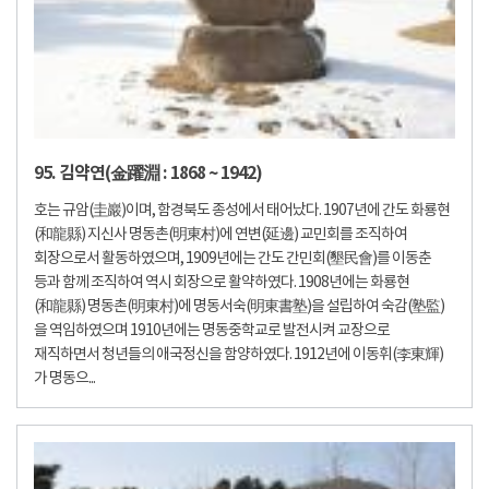
95. 김약연(金躍淵 : 1868 ~ 1942)
호는 규암(圭巖)이며, 함경북도 종성에서 태어났다. 1907년에 간도 화룡현
(和龍縣) 지신사 명동촌(明東村)에 연변(延邊) 교민회를 조직하여
회장으로서 활동하였으며, 1909년에는 간도 간민회(墾民會)를 이동춘
등과 함께 조직하여 역시 회장으로 활약하였다. 1908년에는 화룡현
(和龍縣) 명동촌(明東村)에 명동서숙(明東書塾)을 설립하여 숙감(塾監)
을 역임하였으며 1910년에는 명동중학교로 발전시켜 교장으로
재직하면서 청년들의 애국정신을 함양하였다. 1912년에 이동휘(李東輝)
가 명동으...