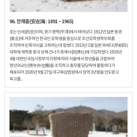
96. 안재홍(安在鴻 : 1891 ~ 1965)
호는 민세(民世)이며, 경기 평택(平澤)에서 태어났다. 1912년 일본 동경
(東京)에 거주하던 한국인 유학생을 중심으로 조선유학생학우회를
조직하여 민족의식을 고취하는데 힘썼다. 1913년 1월 일본 와세다(早稻田)
대학에 재학중 중국 상해 건너가 동제사(同濟社)에 가입하였다. 1919년
4월 대한민국임시정부의 지령에 따라 서울에서 청년들을 규합하여
청년외교단(靑年外交團)을 조직하고 총무를 담당하여 활동하다가
체포되어 1920년 9월 27일 대구복심법원에서 징역 3년형을 언도받고
옥고를...