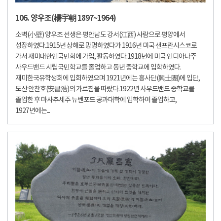
106. 양우조(楊宇朝 1897~1964)
소벽(小壁) 양우조 선생은 평안남도 강서(江西) 사람으로 평양에서
성장하였다.1915년 상해로 망명하였다가 1916년 미국 샌프란시스코로
가서 재미대한인국민회에 가입, 활동하였다.1918년에 미국 인디아나주
사우드밴드 시립국민학교를 졸업하고 동년 중학교에 입학하였다.
재미한국유학생회에 입회하였으며 1921년에는 흥사단(興士團)에 입단,
도산 안찬호(安昌浩)의 가르침을 따랐다.1922년 사우드밴드 중학교를
졸업한 후 마사추세주 뉴벤포드 공과대학에 입학하여 졸업하고,
1927년에는...