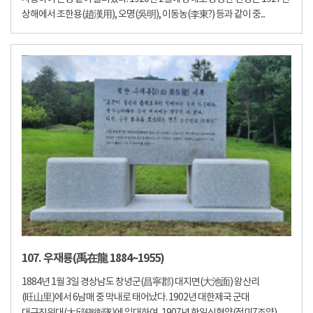
상해에서 조한용(趙漢用), 오명(吳明), 이동농(李東?) 등과 같이 중...
107. 우재룡(禹在龍 1884~1955)
1884년 1월 3일 경상남도 창녕군(昌寧郡) 대지면(大池面) 왕산리
(旺山里)에서 6남매 중 막내로 태어났다. 1902년 대한제국 군대