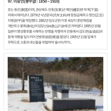
97. 이중언(李中彦 : 1850 ~ 1910)
호는 동은(東隱)이며, 경상북도 안동(安東)군 예안(禮安)면 하계(下溪)
리에서 태어났다. 1879년 식년문과(式年文科)에 장원급제하고 정언(正言)
지평(持平)을 역임했다. 1882년 임오군란 이후 세상이 혼란해짐을
개탄하고 봉화(奉化)의 임당산(林唐山)기슭에 은거하였다. 1895년 10월
일본이 명성황후를 시해하는 만행을 자행하자 안동에서 김도현(金道鉉)과
함께 의병을 일으키어 전방장(前防將)을 맡았다. 1905년 11월 일제가
무력으로 고종과 대신들을 위협하여 ‘을사늑약’이...