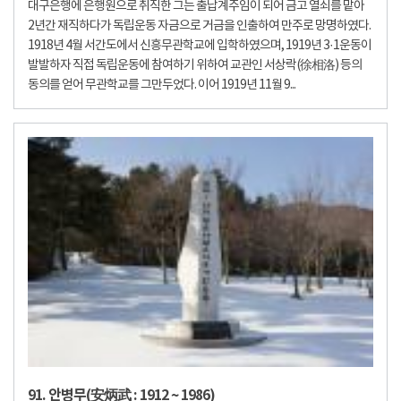
대구은행에 은행원으로 취직한 그는 출납계주임이 되어 금고 열쇠를 맡아
2년간 재직하다가 독립운동 자금으로 거금을 인출하여 만주로 망명하였다.
1918년 4월 서간도에서 신흥무관학교에 입학하였으며, 1919년 3·1운동이
발발하자 직접 독립운동에 참여하기 위하여 교관인 서상락(徐相洛) 등의
동의를 얻어 무관학교를 그만두었다. 이어 1919년 11월 9...
91. 안병무(安炳武 : 1912 ~ 1986)