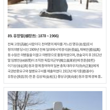
89. 유장렬(柳장烈 : 1878 ~ 1966)
전북 고창(高敞) 사람이다. 천여명의 제자를 거느린 명유(名儒)로서
정미의병 당시인 1909년 전북 일대에서 박경석(朴景錫), 채복만(蔡福萬)
등 수많은 의병들을 이끌고 의병장으로 활동하였으며, 경술국치 후 1912년
말 임병찬(林炳瓚)이 조직한 독립의군부(獨立義軍府)에 한훈(韓焄)·
이기상(李起商) 등과 함께 참여하여 일본 총독 데라우치(寺內正毅)에게
국권반환요구와 철병요구서를 제출하였다. 1913년 채기중(蔡基中)·
유창순(庾昌淳)·한 훈·김상옥(金相玉)·황상규(黃尙奎) 등과 함께 경북 풍...