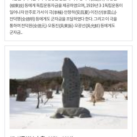
(柳東說) 등에게 독립운동자금을 제공하였으며, 1919년 3·1독립운동이
일어나자 만주로 가서 이 극(李極)·안창하(安昌夏)·이진산(李震山)·
전덕명(全德明) 등에게도 군자금을 조달하였다 한다. 그리고 이 극을
통하여 전덕원(全德元)·오동진(吳東振)·오광선(吳光鮮) 등에게도
군자금...