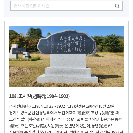
108. 조시원(趙時元 1904~1982)
조시원(趙時元, 1904. 10. 23 ~ 1982. 7. 18)선생은 1904년 10월 23일
경기도 양주군 남면 황방리에서 부친 이화제(理化齊) 조정규(趙禎奎)와
모친 박필양(朴必陽) 사이에서 7남매 중 6남으로 출생하였다. 본명은 용원
(鏞元), 호는 호일(胡逸), 시원(時元)은 별명이었는데, 통명(通名)으로
사용하여 본명 같이 불려졌다. 1920년 2월에 상해로 망명한 선생은 1927년