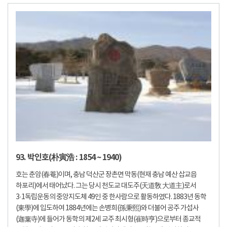
93. 박인호(朴寅浩 : 1854 ~ 1940)
호는 춘암(春菴)이며, 충남 덕산군 장촌면 막동(현재 충남 예산 삽교읍
하포리)에서 태어났다. 그는 당시 천도교 대도주(天道敎 大道主)로서
3·1독립운동의 중앙지도체 49인 중 한사람으로 활동하였다. 1883년 동학
(東學)에 입도하여 1884년에는 손병희(孫秉熙)와 더불어 공주 가섭사
(迦葉寺)에 들어가 동학의 제2세 교주 최시형(崔時亨)으로부터 종교적