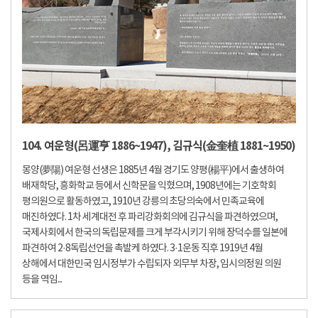
104. 여운형(呂運亨 1886~1947), 김규식(金奎植 1881~1950)
몽양(夢陽) 여운형 선생은 1885년 4월 경기도 양평(楊平)에서 출생하여
배재학당, 흥화학교 등에서 신학문을 익혔으며, 1908년에는 기호학회
평의원으로 활동하였고, 1910년 강릉의 초당의숙에서 민족교육에
매진하였다. 1차 세계대전 후 파리강화회의에 김규식을 파견하였으며,
국제사회에서 한국의 독립문제를 크게 부각시키기 위해 장덕수를 일본에
파견하여 2·8독립선언을 촉발케 하였다. 3·1운동 직후 1919년 4월
상해에서 대한민국 임시정부가 수립되자 외무부 차장, 임시의정원 의원
등을 역임...