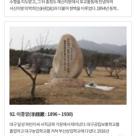
수행을 지도받고, 그 뒤 충청도 예산지방에서 포교활동에 전념하여
서산지방의 박희인(朴熙寅)과 더불어 쌍벽을 이루었다. 1894년 동학...
92. 이종암(李鍾巖 : 1896 ~ 1930)
대구 달성 하빈이씨 사직공파 가문에서 태어났다. 대구공립보통학교를
졸업하고 대구농업학교를 거쳐 부산상업학교에 다녔다. 1916년