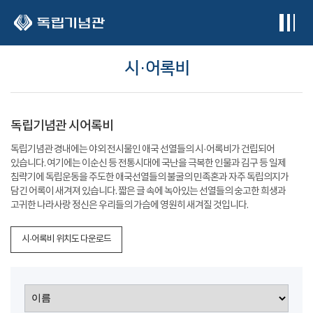
본문 바로가기
시·어록비
독립기념관 시어록비
독립기념관 경내에는 야외 전시물인 애국 선열들의 시·어록비가 건립되어
있습니다. 여기에는 이순신 등 전통시대에 국난을 극복한 인물과 김구 등 일제
침략기에 독립운동을 주도한 애국선열들의 불굴의 민족혼과 자주 독립의지가
담긴 어록이 새겨져 있습니다. 짧은 글 속에 녹아있는 선열들의 숭고한 희생과
고귀한 나라사랑 정신은 우리들의 가슴에 영원히 새겨질 것입니다.
시·어록비 위치도 다운로드