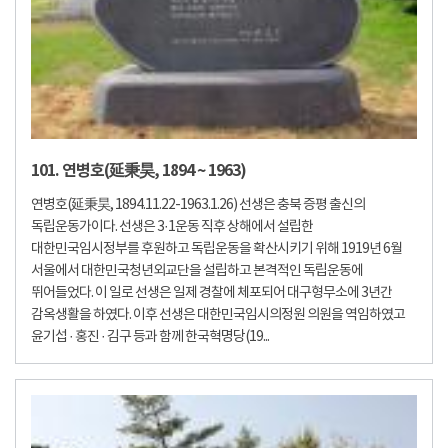
101. 연병호(延秉昊, 1894 ~ 1963)
연병호(延秉昊, 1894.11.22-1963.1.26) 선생은 충북 증평 출신의
독립운동가이다. 선생은 3·1운동 직후 상해에서 설립한
대한민국임시정부를 후원하고 독립운동을 확산시키기 위해 1919년 6월
서울에서 대한민국청년외교단을 설립하고 본격적인 독립운동에
뛰어들었다. 이 일로 선생은 일제 경찰에 체포되어 대구형무소에 3년간
감옥생활을 하였다. 이후 선생은 대한민국임시의정원 의원을 역임하였고
윤기섭 · 홍진 · 김구 등과 함께 한국혁명당(19...