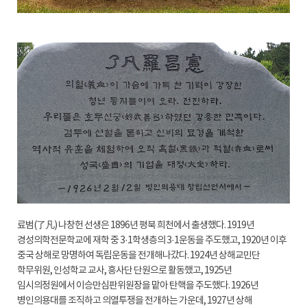
료범(了凡) 나창헌 선생은 1896년 평북 희천에서 출생했다. 1919년
경성의학전문학교에 재학 중 3·1학생층의 3·1운동을 주도했고, 1920년 이후
중국 상해로 망명하여 독립운동을 전개해나갔다. 1924년 상해교민단
학무위원, 인성학교 교사, 흥사단 단원으로 활동했고, 1925년
임시의정원에서 이승만심판위원장을 맡아 탄핵을 주도했다. 1926년
병인의용대를 조직하고 의열투쟁을 전개하는 가운데, 1927년 상해