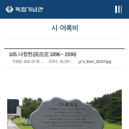
본문 바로가기
시·어록비
105. 나창헌(羅昌憲 1896 ~ 1936)
작성일 : 2021-07-05
조회수 : 35,734
si_thum_202107.jpg