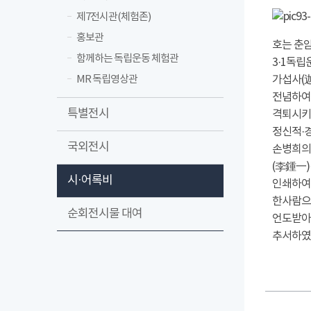
제7전시관(체험존)
홍보관
호는 춘암
함께하는 독립운동 체험관
3·1독립
MR 독립영상관
가섭사(
전념하여
특별전시
격퇴시키고
정신적·경
국외전시
손병희의 
(李鍾一)
시·어록비
인쇄하여 
한사람으로
순회전시물 대여
언도받아
추서하였