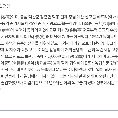
(春菴)이며, 충남 덕산군 장촌면 막동(현재 충남 예산 삽교읍 하포리)에서
운동의 중앙지도체 49인 중 한사람으로 활동하였다. 1883년 동학(東學)에
迦葉寺)에 들어가 동학의 제2세 교주 최시형(崔時亨)으로부터 종교적 수행
 서산지방의 박희인(朴熙寅)과 더불어 쌍벽을 이루었다. 1894년 동학농
 예산군 홍주성전투를 지휘하였으나 외세의 개입으로 좌절되었다. 그후 19
제적 지주가 되었고 그 조직을 활용하여 개화문명의 보급과 독립사상 고취를 
명으로 천도교 보관금 중에서 5,000원을 최린(崔麟)에게 지급하여 3·1운
·이종린(李鍾麟)·윤익선(尹益善) 등과 함께 협의하여 󰡔조선독립신문(朝
전국으로 배포케 하는 등 독립만세운동을 준비하였다. 3월 1일이 되자 천
 활동하다가 일경에게 피체되었다. 그는 재판관할권 문제로 오랜기간 구류된
 출감하였으나 미결기간으로 1년 9개월 여의 옥고를 치렀다. 정부에서는 
다.