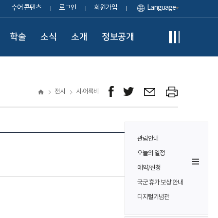
수어 콘텐츠
로그인
회원가입
Language
학술
소식
소개
정보공개
전시
시·어록비
관람안내
오늘의 일정
예약/신청
국군 휴가 보상 안내
디지털기념관