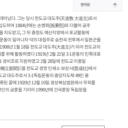
맨위로
 태어났다. 그는 당시 천도교 대도주(天道敎 大道主)로서
 입도하여 1884년에는 손병희(孫秉熙)와 더불어 공주
을 지도받고, 그 뒤 충청도 예산지방에서 포교활동에
민운동이 일어나자 덕의 대접주로 승천곡 전투에서 일본군을
08년 1월 18일 천도교 대도주(大道主)가 되어 천도교의
위해 활동하였다 1919년 2월 21일 3·1운동의 민족대표
동 경비조로 지원하였고 2월 28일에 천도교 이종일
鮮獨立新聞)󰡕을 천도교 경영 인쇄소 보성사(普成社)에서
도교 대도주로서 3·1독립운동의 중앙지도체 49인 중
 끝에 1920년 12월 10일 경성복심법원에서 무죄를
고인의 공훈을 기리어 1990년에 건국훈장 독립장을