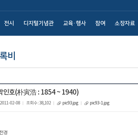
전시
디지털기념관
교육·행사
참여
소장자료
어록비
 박인호(朴寅浩 : 1854 ~ 1940)
2011-02-08
조회수 : 38,102
pic93.jpg
pic93-1.jpg