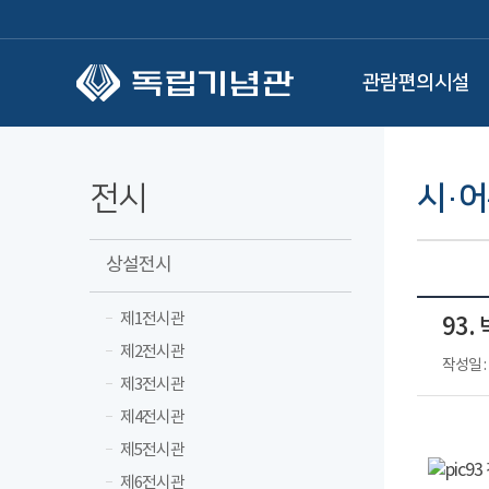
본문 바로가기
관람편의시설
전시
시·
상설전시
제1전시관
93.
제2전시관
작성일 : 
제3전시관
제4전시관
제5전시관
제6전시관