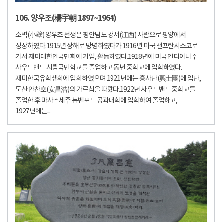
106. 양우조(楊宇朝 1897~1964)
소벽(小壁) 양우조 선생은 평안남도 강서(江西) 사람으로 평양에서
성장하였다.1915년 상해로 망명하였다가 1916년 미국 샌프란시스코로
가서 재미대한인국민회에 가입, 활동하였다.1918년에 미국 인디아나주
사우드밴드 시립국민학교를 졸업하고 동년 중학교에 입학하였다.
재미한국유학생회에 입회하였으며 1921년에는 흥사단(興士團)에 입단,
도산 안찬호(安昌浩)의 가르침을 따랐다.1922년 사우드밴드 중학교를
졸업한 후 마사추세주 뉴벤포드 공과대학에 입학하여 졸업하고,
1927년에는...