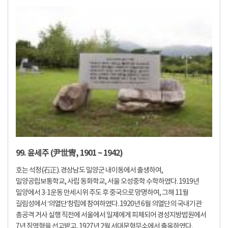
99. 윤세주 (尹世冑, 1901 ~ 1942)
호는 석정(石正). 경상남도 밀양군 내이동에서 출생하여,
밀양공립보통학교, 사립 동화학교, 서울 오성중학 수학하였다. 1919년
밀양에서 3·1운동 만세시위 주도 후 중국으로 망명하여, 그해 11월
길림성에서 ‘의열단’창립에 참여하였다. 1920년 6월 의열단의 국내기관
총공격 거사 실행 직전에 서울에서 일제에게 피체되어 경성지방법원에서
7년 징역형을 선고받고, 1927년 2월 서대문형무소에서 출옥하였다.