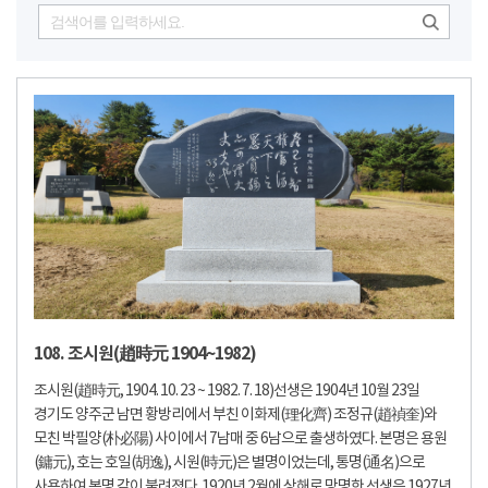
108. 조시원(趙時元 1904~1982)
조시원(趙時元, 1904. 10. 23 ~ 1982. 7. 18)선생은 1904년 10월 23일
경기도 양주군 남면 황방리에서 부친 이화제(理化齊) 조정규(趙禎奎)와
모친 박필양(朴必陽) 사이에서 7남매 중 6남으로 출생하였다. 본명은 용원
(鏞元), 호는 호일(胡逸), 시원(時元)은 별명이었는데, 통명(通名)으로
사용하여 본명 같이 불려졌다. 1920년 2월에 상해로 망명한 선생은 1927년