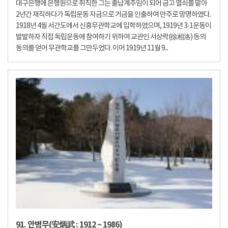
대구은행에 은행원으로 취직한 그는 출납계주임이 되어 금고 열쇠를 맡아
2년간 재직하다가 독립운동 자금으로 거금을 인출하여 만주로 망명하였다.
1918년 4월 서간도에서 신흥무관학교에 입학하였으며, 1919년 3·1운동이
발발하자 직접 독립운동에 참여하기 위하여 교관인 서상락(徐相洛) 등의
동의를 얻어 무관학교를 그만두었다. 이어 1919년 11월 9...
91. 안병무(安炳武 : 1912 ~ 1986)