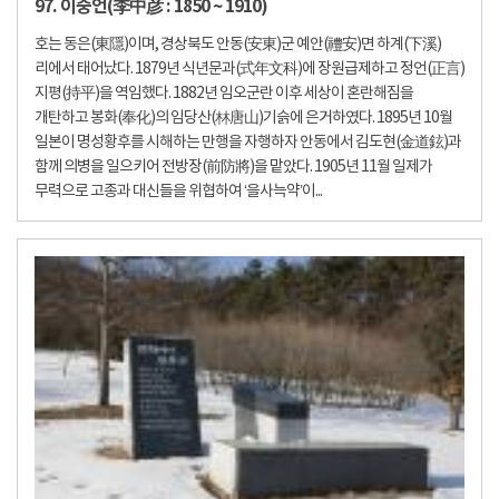
97. 이중언(李中彦 : 1850 ~ 1910)
호는 동은(東隱)이며, 경상북도 안동(安東)군 예안(禮安)면 하계(下溪)
리에서 태어났다. 1879년 식년문과(式年文科)에 장원급제하고 정언(正言)
지평(持平)을 역임했다. 1882년 임오군란 이후 세상이 혼란해짐을
개탄하고 봉화(奉化)의 임당산(林唐山)기슭에 은거하였다. 1895년 10월
일본이 명성황후를 시해하는 만행을 자행하자 안동에서 김도현(金道鉉)과
함께 의병을 일으키어 전방장(前防將)을 맡았다. 1905년 11월 일제가
무력으로 고종과 대신들을 위협하여 ‘을사늑약’이...