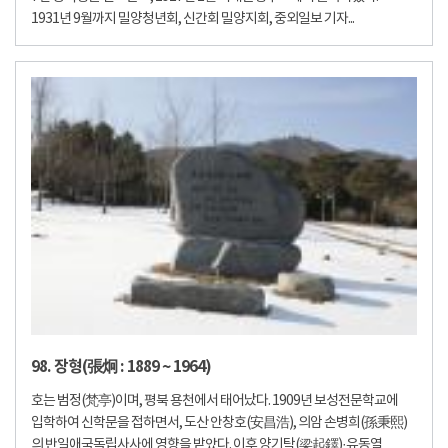
1931년 9월까지 밀양청년회, 신간회 밀양지회, 중외일보 기자...
98. 장형(張炯 : 1889 ~ 1964)
호는 범정(梵亭)이며, 평북 용천에서 태어났다. 1909년 보성전문학교에
입학하여 신학문을 접하면서, 도산 안창호(安昌浩), 의암 손병희(孫秉熙)
의 반일애국독립사사에 영향을 받았다. 이후 양기탁(梁起鐸)·유동열