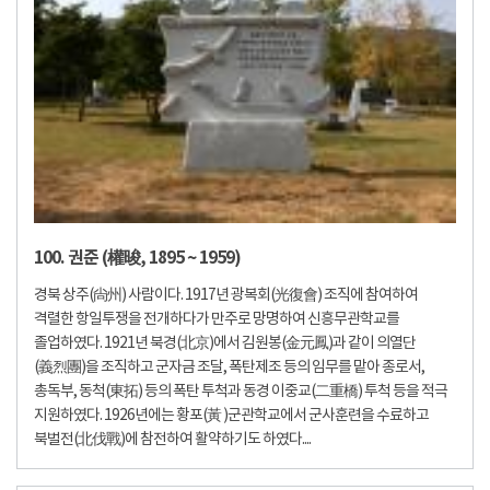
100. 권준 (權晙, 1895 ~ 1959)
경북 상주(尙州) 사람이다. 1917년 광복회(光復會) 조직에 참여하여
격렬한 항일투쟁을 전개하다가 만주로 망명하여 신흥무관학교를
졸업하였다. 1921년 북경(北京)에서 김원봉(金元鳳)과 같이 의열단
(義烈團)을 조직하고 군자금 조달, 폭탄제조 등의 임무를 맡아 종로서,
총독부, 동척(東拓) 등의 폭탄 투척과 동경 이중교(二重橋) 투척 등을 적극
지원하였다. 1926년에는 황포(黃 )군관학교에서 군사훈련을 수료하고
북벌전(北伐戰)에 참전하여 활약하기도 하였다....