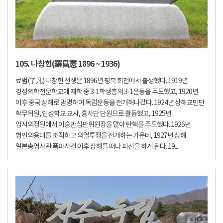
105. 나창헌(羅昌憲 1896 ~ 1936)
료범(了凡) 나창헌 선생은 1896년 평북 희천에서 출생했다. 1919년
경성의학전문학교에 재학 중 3·1학생층의 3·1운동을 주도했고, 1920년
이후 중국 상해로 망명하여 독립운동을 전개해나갔다. 1924년 상해교민단
학무위원, 인성학교 교사, 흥사단 단원으로 활동했고, 1925년
임시의정원에서 이승만심판위원장을 맡아 탄핵을 주도했다. 1926년
병인의용대를 조직하고 의열투쟁을 전개하는 가운데, 1927년 상해
일본총영사관 폭파사건 이후 상해를 떠나 피신을 하게 된다. 19...