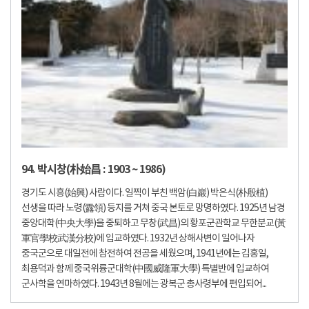
94. 박시창(朴始昌 : 1903 ~ 1986)
경기도 시흥(始興) 사람이다. 일찍이 부친 백암(白巖) 박은식(朴殷植)
선생을 따라 노령(露領) 등지를 거쳐 중국 본토로 망명하였다. 1925년 남경
중앙대학(中央大學)을 중퇴하고 무창(武昌)의 황포군관학교 무한분교(黃
軍官學校武漢分校)에 입교하였다. 1932년 상해사변이 일어나자
중국군으로 대일전에 참전하여 전공을 세웠으며, 1941년에는 김홍일,
최용덕과 함께 중국위륭군대학(中國威隆軍大學) 특별반에 입교하여
군사학을 연마하였다. 1943년 8월에는 광복군 총사령부에 편입되어...