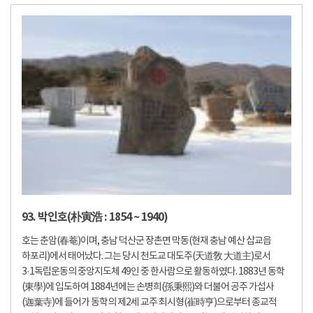
93. 박인호(朴寅浩 : 1854 ~ 1940)
호는 춘암(春菴)이며, 충남 덕산군 장촌면 막동(현재 충남 예산 삽교읍
하포리)에서 태어났다. 그는 당시 천도교 대도주(天道敎 大道主)로서
3·1독립운동의 중앙지도체 49인 중 한사람으로 활동하였다. 1883년 동학
(東學)에 입도하여 1884년에는 손병희(孫秉熙)와 더불어 공주 가섭사
(迦葉寺)에 들어가 동학의 제2세 교주 최시형(崔時亨)으로부터 종교적