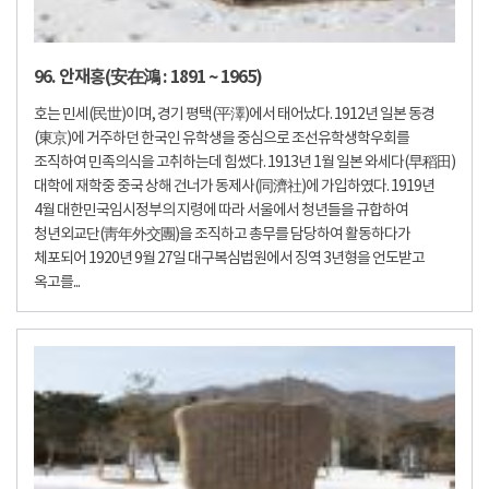
96. 안재홍(安在鴻 : 1891 ~ 1965)
호는 민세(民世)이며, 경기 평택(平澤)에서 태어났다. 1912년 일본 동경
(東京)에 거주하던 한국인 유학생을 중심으로 조선유학생학우회를
조직하여 민족의식을 고취하는데 힘썼다. 1913년 1월 일본 와세다(早稻田)
대학에 재학중 중국 상해 건너가 동제사(同濟社)에 가입하였다. 1919년
4월 대한민국임시정부의 지령에 따라 서울에서 청년들을 규합하여
청년외교단(靑年外交團)을 조직하고 총무를 담당하여 활동하다가
체포되어 1920년 9월 27일 대구복심법원에서 징역 3년형을 언도받고
옥고를...