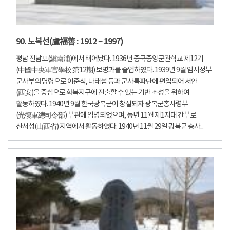
90. 노복선(盧福善 : 1912 ~ 1997)
평남 진남포(鎭南浦)에서 태어났다. 1936년 중국중앙군관학교 제12기
(中國中央軍官學校 第12期) 보병과를 졸업하였다. 1939년 9월 임시정부
군사부의 명령으로 이준식, 나태섭 등과 군사특파단에 편입되어 서안
(西安)을 중심으로 화북지구에 진출할 수 있는 기반 조성을 위하여
활동하였다. 1940년 9월 한국광복군이 창설되자 광복군총사령부
(光復軍總司令部) 부관에 임명되었으며, 동년 11월 제1지대 간부로
산서성(山西省) 지역에서 활동하였다. 1940년 11월 29일 광복군 총사...