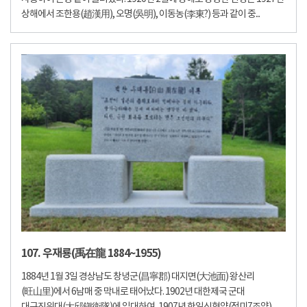
상해에서 조한용(趙漢用), 오명(吳明), 이동농(李東?) 등과 같이 중...
107. 우재룡(禹在龍 1884~1955)
1884년 1월 3일 경상남도 창녕군(昌寧郡) 대지면(大池面) 왕산리
(旺山里)에서 6남매 중 막내로 태어났다. 1902년 대한제국 군대