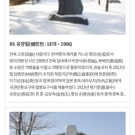
89. 유장렬(柳장烈 : 1878 ~ 1966)
전북 고창(高敞) 사람이다. 천여명의 제자를 거느린 명유(名儒)로서
정미의병 당시인 1909년 전북 일대에서 박경석(朴景錫), 채복만(蔡福萬)
등 수많은 의병들을 이끌고 의병장으로 활동하였으며, 경술국치 후 1912년
말 임병찬(林炳瓚)이 조직한 독립의군부(獨立義軍府)에 한훈(韓焄)·
이기상(李起商) 등과 함께 참여하여 일본 총독 데라우치(寺內正毅)에게
국권반환요구와 철병요구서를 제출하였다. 1913년 채기중(蔡基中)·
유창순(庾昌淳)·한 훈·김상옥(金相玉)·황상규(黃尙奎) 등과 함께 경북 풍...