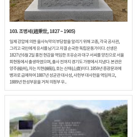
103. 조병세(趙秉世, 1827 ~ 1905)
일제 강압에 의한 을사늑약의 부당함을 알리기 위해 고종, 각국 공사관,
그리고 국민에게 유서를 남기고 자결 순국한 독립운동가이다. 선생은
1827년 6월 2일 홍천 현감을 역임한 조유순과 대구 서씨를 양친으로 서울
회현동에서 출생하였으며, 출사 전까지 경기도 가평에서 지냈다. 본관은
양주(楊州), 자는 치현(穉顯), 호는 산재(山齋)이다. 1859년 증광문과에
병과로 급제하여 1887년 성균관 대사성, 사헌부 대사헌을 역임하고,
1889년 한성부윤을 거쳐 의정부 우...