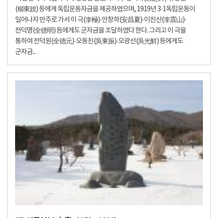
(柳東說) 등에게 독립운동자금을 제공하였으며, 1919년 3·1독립운동이
일어나자 만주로 가서 이 극(李極)·안창하(安昌夏)·이진산(李震山)·
전덕명(全德明) 등에게도 군자금을 조달하였다 한다. 그리고 이 극을
통하여 전덕원(全德元)·오동진(吳東振)·오광선(吳光鮮) 등에게도
군자금...