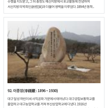
수행을 지도받고, 그 뒤 충청도 예산지방에서 포교활동에 전념하여
서산지방의 박희인(朴熙寅)과 더불어 쌍벽을 이루었다. 1894년 동학...
92. 이종암(李鍾巖 : 1896 ~ 1930)
대구 달성 하빈이씨 사직공파 가문에서 태어났다. 대구공립보통학교를
졸업하고 대구농업학교를 거쳐 부산상업학교에 다녔다. 1916년