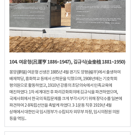
104. 여운형(呂運亨 1886~1947), 김규식(金奎植 1881~1950)
몽양(夢陽) 여운형 선생은 1885년 4월 경기도 양평(楊平)에서 출생하여
배재학당, 흥화학교 등에서 신학문을 익혔으며, 1908년에는 기호학회
평의원으로 활동하였고, 1910년 강릉의 초당의숙에서 민족교육에
매진하였다. 1차 세계대전 후 파리강화회의에 김규식을 파견하였으며,
국제사회에서 한국의 독립문제를 크게 부각시키기 위해 장덕수를 일본에
파견하여 2·8독립선언을 촉발케 하였다. 3·1운동 직후 1919년 4월
상해에서 대한민국 임시정부가 수립되자 외무부 차장, 임시의정원 의원
등을 역임...