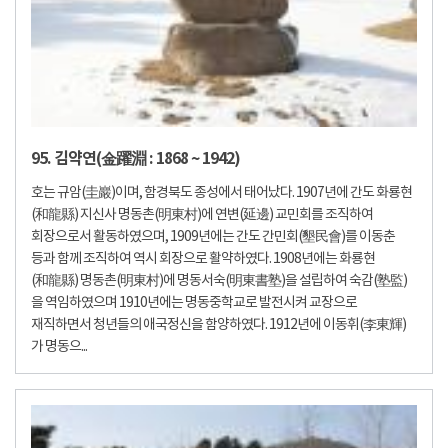
95. 김약연(金躍淵 : 1868 ~ 1942)
호는 규암(圭巖)이며, 함경북도 종성에서 태어났다. 1907년에 간도 화룡현
(和龍縣) 지신사 명동촌(明東村)에 연변(延邊) 교민회를 조직하여
회장으로서 활동하였으며, 1909년에는 간도 간민회(墾民會)를 이동춘
등과 함께 조직하여 역시 회장으로 활약하였다. 1908년에는 화룡현
(和龍縣) 명동촌(明東村)에 명동서숙(明東書塾)을 설립하여 숙감(塾監)
을 역임하였으며 1910년에는 명동중학교로 발전시켜 교장으로
재직하면서 청년들의 애국정신을 함양하였다. 1912년에 이동휘(李東輝)
가 명동으...