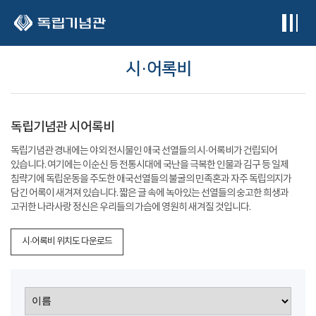
본문 바로가기
시·어록비
독립기념관 시어록비
독립기념관 경내에는 야외 전시물인 애국 선열들의 시·어록비가 건립되어
있습니다. 여기에는 이순신 등 전통시대에 국난을 극복한 인물과 김구 등 일제
침략기에 독립운동을 주도한 애국선열들의 불굴의 민족혼과 자주 독립의지가
담긴 어록이 새겨져 있습니다. 짧은 글 속에 녹아있는 선열들의 숭고한 희생과
고귀한 나라사랑 정신은 우리들의 가슴에 영원히 새겨질 것입니다.
시·어록비 위치도 다운로드