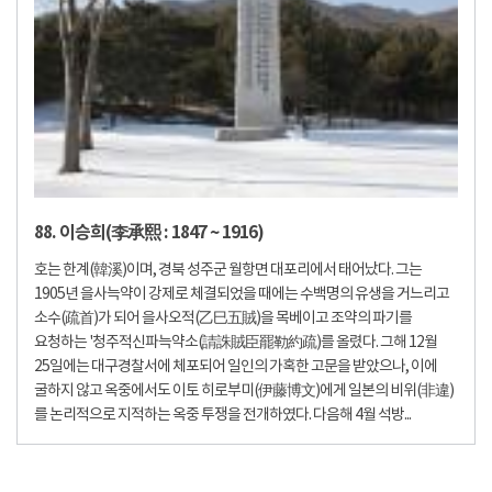
88. 이승희(李承熙 : 1847 ~ 1916)
호는 한계(韓溪)이며, 경북 성주군 월항면 대포리에서 태어났다. 그는
1905년 을사늑약이 강제로 체결되었을 때에는 수백명의 유생을 거느리고
소수(疏首)가 되어 을사오적(乙巳五賊)을 목베이고 조약의 파기를
요청하는 '청주적신파늑약소(請誅賊臣罷勒約疏)를 올렸다. 그해 12월
25일에는 대구경찰서에 체포되어 일인의 가혹한 고문을 받았으나, 이에
굴하지 않고 옥중에서도 이토 히로부미(伊藤博文)에게 일본의 비위(非違)
를 논리적으로 지적하는 옥중 투쟁을 전개하였다. 다음해 4월 석방...