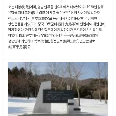
호는 해암(海菴)이며, 평남 안주읍 신의리에서 태어났이다. 1930년 상해
유학을 떠나 복단(復旦)대학에 재학 중 1932년 상해 사변이 발발하자
천도교 청우당원(靑友黨員)으로 복단대학 학생의용군에 가담하여
항일운동을 하였으며, 중국19로군(中國十九路軍)에 편입하여 대일전에
참가하였다. 한편 상해 한인학우회에 가입하여 재무위원에 선임되기도
하였다. 1937년부터는 남경(南京)에서 한국국민당(韓國國民黨)의
청년단에 가입하여 역보(力報), 항전일보(抗戰日報), 건군반월보
(建軍半月報) 등...