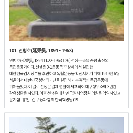
101. 연병호(延秉昊, 1894 ~ 1963)
연병호(延秉昊, 1894.11.22-1963.1.26) 선생은 충북 증평 출신의
독립운동가이다. 선생은 3·1운동 직후 상해에서 설립한
대한민국임시정부를 후원하고 독립운동을 확산시키기 위해 1919년 6월
서울에서 대한민국청년외교단을 설립하고 본격적인 독립운동에
뛰어들었다. 이 일로 선생은 일제 경찰에 체포되어 대구형무소에 3년간
감옥생활을 하였다. 이후 선생은 대한민국임시의정원 의원을 역임하였고
윤기섭 · 홍진 · 김구 등과 함께 한국혁명당(19...