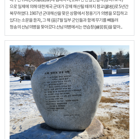
대구진위대(大邱鎭衛隊)에 입대하여, 1907년 한일신협약(정미7조약)
으로 일제에 의해 대한제국 군대가 강제 해산될 때까지 참교(參校)로 5년간
복무하였다. 1907년 군대해산을 맞은 상황에서 정용기가 의병을 모집하고
있다는 소문을 듣자, 그 해 (음)7월 일부 군인들과 함께 무기를 빼돌려
청송의 산남의병을 찾아갔다.산남의병에서는 연습장(練習長)을 맡아...