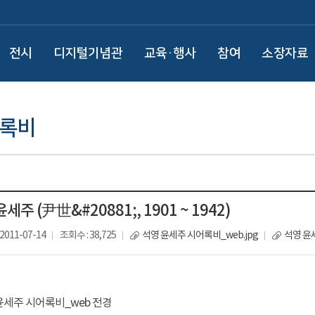
전시
디지털기념관
교육·행사
참여
소장자료
어록비
 윤세주 (尹世&#20881;, 1901 ~ 1942)
2011-07-14
조회수 : 38,725
석영 윤세주 시어록비_web.jpg
석영 윤세