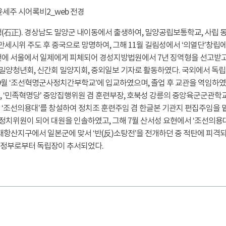
(石正). 경상남도 밀양군 내이동에서 출생하여, 밀양공립보통학교, 사립 동
 만세시위 주도 후 중국으로 망명하여, 그해 11월 길림성에서 ‘의열단’창립에
에 서울에서 일제에게 피체되어 경성지방법원에서 7년 징역형을 선고받고, 
밀양청년회, 신간회 밀양지회, 중외일보 기자로 활동하였다. 국외에서 독립
 9월 ‘조선혁명군사정치간부학교’에 입교하였으며, 졸업 후 교관을 역임하
 ‘민족혁명당’ 중앙집행위원 겸 훈련부장, 호북성 강릉의 중앙육군군관학교 
‘조선의용대’를 창설하여 정치조 훈련주임 겸 한글본 기관지 편집주임을 맡
 정치위원이 되어 대원을 인솔하였고, 그해 7월 산서성 요현에서 ‘조선의
 태항산지구에서 일본군에 맞서 ‘반(反)소탕전’을 전개하던 중 적탄에 피격되어
정부로부터 독립장이 추서되었다.