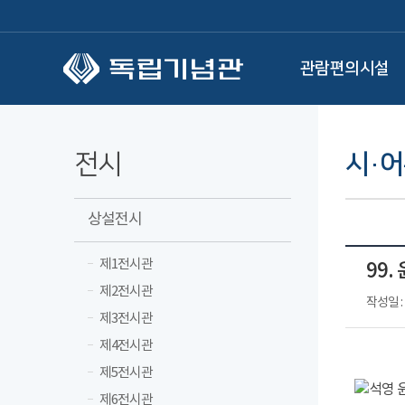
본문 바로가기
관람편의시설
전시
시·
상설전시
제1전시관
99.
제2전시관
작성일 : 
제3전시관
제4전시관
제5전시관
제6전시관