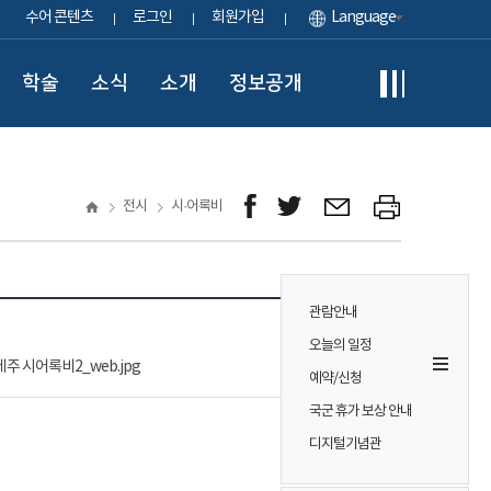
수어 콘텐츠
로그인
회원가입
Language
학술
소식
소개
정보공개
전시
시·어록비
관람안내
오늘의 일정
주 시어록비2_web.jpg
예약/신청
국군 휴가 보상 안내
디지털기념관