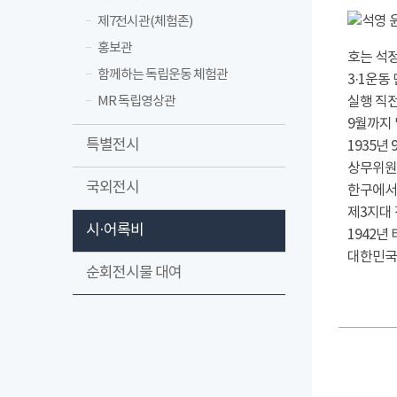
제7전시관(체험존)
홍보관
호는 석정
함께하는 독립운동 체험관
3·1운동
MR 독립영상관
실행 직전
9월까지 
특별전시
1935년
상무위원,
국외전시
한구에서 
제3지대
시·어록비
1942년
대한민국
순회전시물 대여