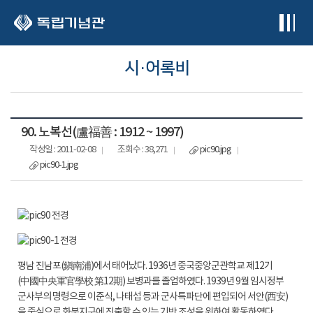
본문 바로가기
시·어록비
90. 노복선(盧福善 : 1912 ~ 1997)
작성일 : 2011-02-08
조회수 : 38,271
pic90.jpg
pic90-1.jpg
평남 진남포(鎭南浦)에서 태어났다. 1936년 중국중앙군관학교 제12기
(中國中央軍官學校 第12期) 보병과를 졸업하였다. 1939년 9월 임시정부
군사부의 명령으로 이준식, 나태섭 등과 군사특파단에 편입되어 서안(西安)
을 중심으로 화북지구에 진출할 수 있는 기반 조성을 위하여 활동하였다.