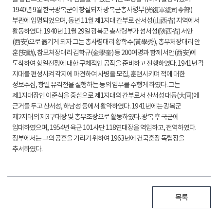
1940년 9월 한국광복군이 창설되자 광복군총사령부(光復軍總司令部)
부관에 임명되었으며, 동년 11월 제1지대 간부로 산서성(山西省) 지역에서
활동하였다. 1940년 11월 29일 광복군 총사령부가 섬서성(陝西省) 서안
(西安)으로 옮기게 되자 그는 총사령대리 황학수(黃學秀), 총무처장대리 안
훈(安勳), 참모처장대리 김학규(金學奎) 등 200여명과 함께 서안(西安)에
도착하여 항일전쟁에 대한 구체적인 공작을 준비하고 진행하였다. 1941년 각
지대를 편성시켜 각지에 파견하여 사병을 모집, 훈련시키며 적에 대한
정보수집, 항일 유격전을 실행하는 등의 임무를 수행케 하였다. 그는
제1지대장인 이준식을 중심으로 제1지대의 간부로서 산서성 대동(大同)에
근거를 두고 산서성, 하남성 등에서 활약하였다. 1941년에는 광복군
제2지대의 제3구대장 및 총무조장으로 활동하였다. 광복 후 국군에
입대하였으며, 1954년 육군 101사단 118연대장을 역임하고, 전역하였다.
정부에서는 그의 공훈을 기리기 위하여 1963년에 건국훈장 독립장을
추서하였다.
목록