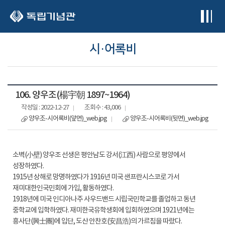
본문 바로가기
시·어록비
106. 양우조(楊宇朝 1897~1964)
작성일 : 2022-12-27
조회수 : 43,006
양우조-시어록비(앞면)_web.jpg
양우조-시어록비(뒷면)_web.jpg
소벽(小壁) 양우조 선생은 평안남도 강서(江西) 사람으로 평양에서
성장하였다.
1915년 상해로 망명하였다가 1916년 미국 샌프란시스코로 가서
재미대한인국민회에 가입, 활동하였다.
1918년에 미국 인디아나주 사우드밴드 시립국민학교를 졸업하고 동년
중학교에 입학하였다. 재미한국유학생회에 입회하였으며 1921년에는
흥사단(興士團)에 입단, 도산 안찬호(安昌浩)의 가르침을 따랐다.