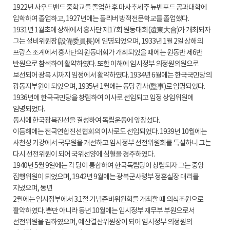
1922년 사우드밴드 중학교를 졸업한 후 마사추세주 뉴벤포드 공과대학에
입학하여 졸업하고, 1927년에는 폴리버 방적전문학교를 졸업했다.
1931년 1월초에 상해에서 흥사단 제17회 원동대회(遠東大會)가 개최되자
그는 설비위원장(設備委員長)에 임명되었으며, 1933년 1월 2일 상해의
프랑스 조계에서 흥사단의 원동대회가 개최되었을 때에는 원동반 제6반
반원으로 참석하여 활약하였다. 또한 이해에 임시정부 의정원의원으로
보선되어 광복 시까지 임정에서 활약하였다. 1934년 6월에는 한국국민당의
광동지부원이 되었으며, 1935년 1월에는 동당 감사(監事)로 임명되었다.
1936년에 한국국민당을 창립하여 이사로 선임되고 임정 상임위원에
임명되었다.
동시에 한국광복진선을 결성하여 독립운동에 앞장섰다.
이듬해에는 전국연합진선협회의 이사로도 선임되었다. 1939년 10월에는
사천성 기강에서 국무원을 개선하고 임시정부 선전위원회를 특설하니 그는
다시 선전위원이 되어 국위선양에 심혈을 경주하였다.
1940년 5월 9일에는 각 당이 통합하여 한국독립당이 창립되자 그는 중앙
집행위원이 되었으며, 1942년 9월에는 광복군사령부 정훈실장 대리를
지냈으며, 동년
2월에는 임시정부에서 3.1절 기념준비위원회를 개최할 때 의식조원으로
활약하였다. 뿐만 아니라 동년 10월에는 임시정부 재무부 부원으로서
선전위원을 겸하였으며, 예산결산위원장이 되어 임시정부 의정원의