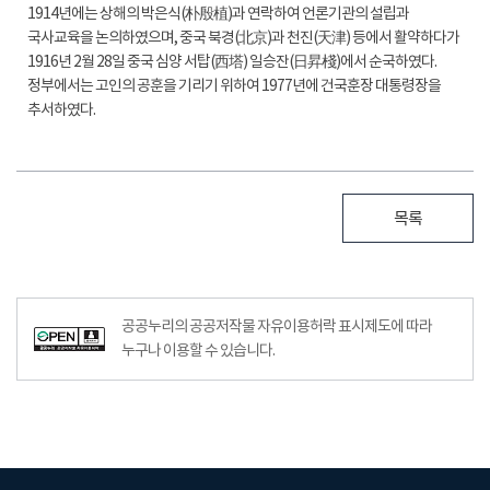
1914년에는 상해의 박은식(朴殷植)과 연락하여 언론기관의 설립과
국사교육을 논의하였으며, 중국 북경(北京)과 천진(天津) 등에서 활약하다가
1916년 2월 28일 중국 심양 서탑(西塔) 일승잔(日昇棧)에서 순국하였다.
정부에서는 고인의 공훈을 기리기 위하여 1977년에 건국훈장 대통령장을
추서하였다.
목록
공공누리의 공공저작물 자유이용허락 표시제도에 따라
누구나 이용할 수 있습니다.