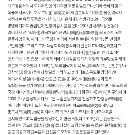
대구경찰서에 체포되어 일인의 가혹한 고문을 받았으나, 이에 굴하지 않고
옥중에서도 이토 히로부미(伊藤博文)에게 일본의 비위(非違)를 논리적으로
지적하는 옥중 투쟁을 전개하였다. 다음해 4월 석방되었으나 국외로
망명하기까지 끊임없이 일경의 감시를 받았다. 1907년 국채보상운동이
일어나자 성주(星州)의 국채보상단연회(國債報償斷煙會)의 회장이 되어
활동하였으며, 헤이그 만국평화회의에 서한을 보내어 일본의 침략만행을
규탄하였다. 그리고 그가 직접 회의에 참석하여 일본대표와 대질하겠다고
제의하였다. 동년 광무황제의 강제 양위와 융희제(隆熙帝)의 등극 소식이
있자 그는 가일층 분노하여 일제에 이 사실을 항의하고 양위의 부당성을 세계
여론에 호소하였다. 1908년 일제의 침략이 더욱 노골화되자 그는 문인(門人)
김창숙(金昌淑) 등에게 뒷일을 부탁하고 블라디보스톡으로 망명하였다.
여기서 이상설(李相卨)·안중근(安重根)·유인석(柳麟錫) 등과 함께
독립운동을 전개하였다. 1909년에는 이상설·유인석 등과 함께 만주와 노령의
국경 지대인 밀산현(密山縣) 봉밀산(峰密山)에 황무지 45방(方)을 구입하여
100여 가구를 정착시켜 새로운 독립운동기지를 건설하고 한흥동(韓興洞)
이라 명명하였다. 또한 이곳 한흥동에 한민학교(韓民學校)를 세우고
동국사략(東國史略)을 지어 민족의 역사를 가르치는 등 민족교육을
실시하였으며 독립군을 양성하는 기반을 닦았다. 1913년에는 안동현으로
옮겨 한인공교회(韓人孔敎會)를 창설하고 강유위(康有爲)·이문치(李文治)
등 중국공교회 간부들과 친선을 도모하여 독립운동을 지원하였다.