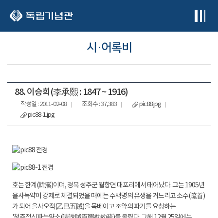
본문 바로가기
시·어록비
88. 이승희(李承熙 : 1847 ~ 1916)
작성일 : 2011-02-08
조회수 : 37,383
pic88.jpg
pic88-1.jpg
호는 한계(韓溪)이며, 경북 성주군 월항면 대포리에서 태어났다. 그는 1905년
을사늑약이 강제로 체결되었을 때에는 수백명의 유생을 거느리고 소수(疏首)
가 되어 을사오적(乙巳五賊)을 목베이고 조약의 파기를 요청하는
'청주적신파늑약소(請誅賊臣罷勒約疏)를 올렸다. 그해 12월 25일에는