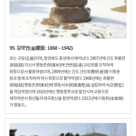
95. 김약연(金躍淵 : 1868 ~ 1942)
호는 규암(圭巖)이며, 함경북도 종성에서 태어났다. 1907년에 간도 화룡현
(和龍縣) 지신사 명동촌(明東村)에 연변(延邊) 교민회를 조직하여
회장으로서 활동하였으며, 1909년에는 간도 간민회(墾民會)를 이동춘
등과 함께 조직하여 역시 회장으로 활약하였다. 1908년에는 화룡현
(和龍縣) 명동촌(明東村)에 명동서숙(明東書塾)을 설립하여 숙감(塾監)
을 역임하였으며 1910년에는 명동중학교로 발전시켜 교장으로
재직하면서 청년들의 애국정신을 함양하였다. 1912년에 이동휘(李東輝)
가 명동으...