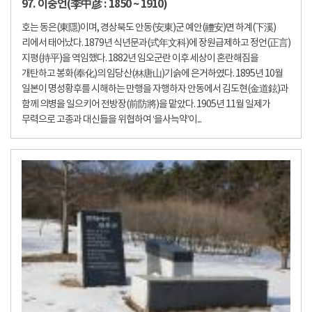
97. 이중언(李中彦 : 1850 ~ 1910)
호는 동은(東隱)이며, 경상북도 안동(安東)군 예안(禮安)면 하계(下溪)
리에서 태어났다. 1879년 식년문과(式年文科)에 장원급제하고 정언(正言)
지평(持平)을 역임했다. 1882년 임오군란 이후 세상이 혼란해짐을
개탄하고 봉화(奉化)의 임당산(林唐山)기슭에 은거하였다. 1895년 10월
일본이 명성황후를 시해하는 만행을 자행하자 안동에서 김도현(金道鉉)과
함께 의병을 일으키어 전방장(前防將)을 맡았다. 1905년 11월 일제가
무력으로 고종과 대신들을 위협하여 ‘을사늑약’이...