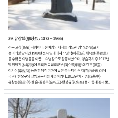
89. 유장렬(柳장烈 : 1878 ~ 1966)
전북 고창(高敞) 사람이다. 천여명의 제자를 거느린 명유(名儒)로서
정미의병 당시인 1909년 전북 일대에서 박경석(朴景錫), 채복만(蔡福萬)
등 수많은 의병들을 이끌고 의병장으로 활동하였으며, 경술국치 후 1912년
말 임병찬(林炳瓚)이 조직한 독립의군부(獨立義軍府)에 한훈(韓焄)·
이기상(李起商) 등과 함께 참여하여 일본 총독 데라우치(寺內正毅)에게
국권반환요구와 철병요구서를 제출하였다. 1913년 채기중(蔡基中)·
유창순(庾昌淳)·한 훈·김상옥(金相玉)·황상규(黃尙奎) 등과 함께 경북 풍...