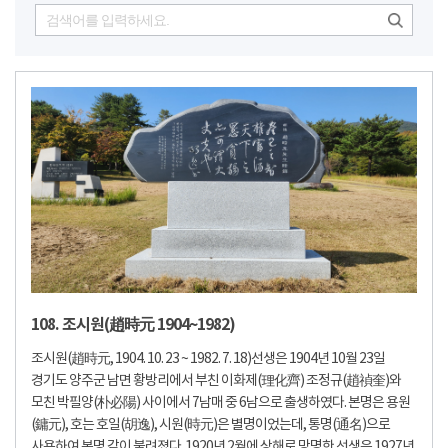
108. 조시원(趙時元 1904~1982)
조시원(趙時元, 1904. 10. 23 ~ 1982. 7. 18)선생은 1904년 10월 23일
경기도 양주군 남면 황방리에서 부친 이화제(理化齊) 조정규(趙禎奎)와
모친 박필양(朴必陽) 사이에서 7남매 중 6남으로 출생하였다. 본명은 용원
(鏞元), 호는 호일(胡逸), 시원(時元)은 별명이었는데, 통명(通名)으로
사용하여 본명 같이 불려졌다. 1920년 2월에 상해로 망명한 선생은 1927년