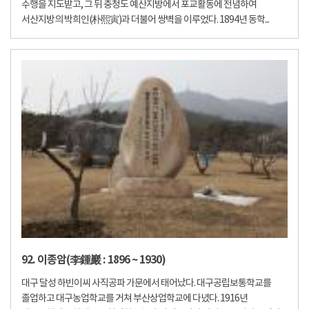
수행을 지도받고, 그 뒤 충청도 예산지방에서 포교활동에 전념하여
서산지방의 박희인(朴熙寅)과 더불어 쌍벽을 이루었다. 1894년 동학...
92. 이종암(李鍾巖 : 1896 ~ 1930)
대구 달성 하빈이씨 사직공파 가문에서 태어났다. 대구공립보통학교를
졸업하고 대구농업학교를 거쳐 부산상업학교에 다녔다. 1916년