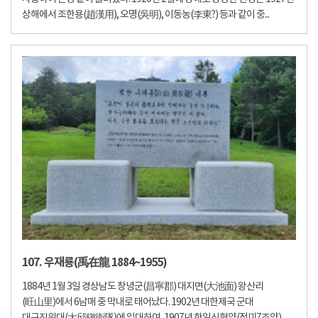
상해에서 조한용(趙漢用), 오명(吳明), 이동농(李東?) 등과 같이 중...
107. 우재룡(禹在龍 1884~1955)
1884년 1월 3일 경상남도 창녕군(昌寧郡) 대지면(大池面) 왕산리
(旺山里)에서 6남매 중 막내로 태어났다. 1902년 대한제국 군대