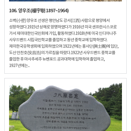
106. 양우조(楊宇朝 1897~1964)
소벽(小壁) 양우조 선생은 평안남도 강서(江西) 사람으로 평양에서
성장하였다.1915년 상해로 망명하였다가 1916년 미국 샌프란시스코로
가서 재미대한인국민회에 가입, 활동하였다.1918년에 미국 인디아나주
사우드밴드 시립국민학교를 졸업하고 동년 중학교에 입학하였다.
재미한국유학생회에 입회하였으며 1921년에는 흥사단(興士團)에 입단,
도산 안찬호(安昌浩)의 가르침을 따랐다.1922년 사우드밴드 중학교를
졸업한 후 마사추세주 뉴벤포드 공과대학에 입학하여 졸업하고,
1927년에는...