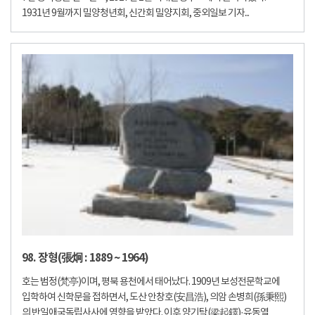
1931년 9월까지 밀양청년회, 신간회 밀양지회, 중외일보 기자...
98. 장형(張炯 : 1889 ~ 1964)
호는 범정(梵亭)이며, 평북 용천에서 태어났다. 1909년 보성전문학교에
입학하여 신학문을 접하면서, 도산 안창호(安昌浩), 의암 손병희(孫秉熙)
의 반일애국독립사사에 영향을 받았다. 이후 양기탁(梁起鐸)·유동열