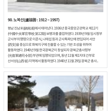
90. 노복선(盧福善 : 1912 ~ 1997)
평남 진남포(鎭南浦)에서 태어났다. 1936년 중국중앙군관학교 제12기
(中國中央軍官學校 第12期) 보병과를 졸업하였다. 1939년 9월 임시정부
군사부의 명령으로 이준식, 나태섭 등과 군사특파단에 편입되어 서안
(西安)을 중심으로 화북지구에 진출할 수 있는 기반 조성을 위하여
활동하였다. 1940년 9월 한국광복군이 창설되자 광복군총사령부
(光復軍總司令部) 부관에 임명되었으며, 동년 11월 제1지대 간부로
산서성(山西省) 지역에서 활동하였다. 1940년 11월 29일 광복군 총사...