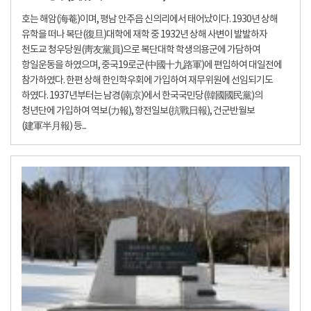
호는 해암(海菴)이며, 평남 안주읍 신의리에서 태어났이다. 1930년 상해
유학을 떠나 복단(復旦)대학에 재학 중 1932년 상해 사변이 발발하자
천도교 청우당원(靑友黨員)으로 복단대학 학생의용군에 가담하여
항일운동을 하였으며, 중국19로군(中國十九路軍)에 편입하여 대일전에
참가하였다. 한편 상해 한인학우회에 가입하여 재무위원에 선임되기도
하였다. 1937년부터는 남경(南京)에서 한국국민당(韓國國民黨)의
청년단에 가입하여 역보(力報), 항전일보(抗戰日報), 건군반월보
(建軍半月報) 등...