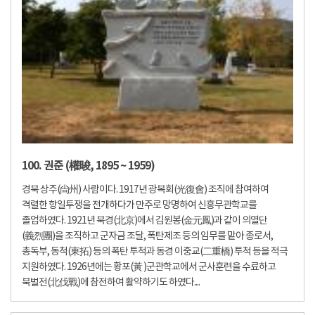
100. 권준 (權晙, 1895 ~ 1959)
경북 상주(尙州) 사람이다. 1917년 광복회(光復會) 조직에 참여하여
격렬한 항일투쟁을 전개하다가 만주로 망명하여 신흥무관학교를
졸업하였다. 1921년 북경(北京)에서 김원봉(金元鳳)과 같이 의열단
(義烈團)을 조직하고 군자금 조달, 폭탄제조 등의 임무를 맡아 종로서,
총독부, 동척(東拓) 등의 폭탄 투척과 동경 이중교(二重橋) 투척 등을 적극
지원하였다. 1926년에는 황포(黃 )군관학교에서 군사훈련을 수료하고
북벌전(北伐戰)에 참전하여 활약하기도 하였다....