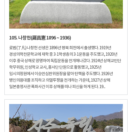
105. 나창헌(羅昌憲 1896 ~ 1936)
료범(了凡) 나창헌 선생은 1896년 평북 희천에서 출생했다. 1919년
경성의학전문학교에 재학 중 3·1학생층의 3·1운동을 주도했고, 1920년
이후 중국 상해로 망명하여 독립운동을 전개해나갔다. 1924년 상해교민단
학무위원, 인성학교 교사, 흥사단 단원으로 활동했고, 1925년
임시의정원에서 이승만심판위원장을 맡아 탄핵을 주도했다. 1926년
병인의용대를 조직하고 의열투쟁을 전개하는 가운데, 1927년 상해
일본총영사관 폭파사건 이후 상해를 떠나 피신을 하게 된다. 19...