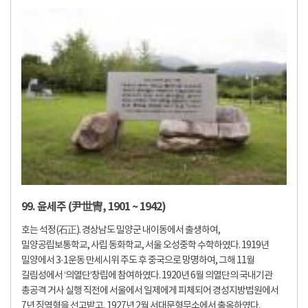
99. 윤세주 (尹世冑, 1901 ~ 1942)
호는 석정(石正). 경상남도 밀양군 내이동에서 출생하여,
밀양공립보통학교, 사립 동화학교, 서울 오성중학 수학하였다. 1919년
밀양에서 3·1운동 만세시위 주도 후 중국으로 망명하여, 그해 11월
길림성에서 ‘의열단’창립에 참여하였다. 1920년 6월 의열단의 국내기관
총공격 거사 실행 직전에 서울에서 일제에게 피체되어 경성지방법원에서
7년 징역형을 선고받고, 1927년 2월 서대문형무소에서 출옥하였다.