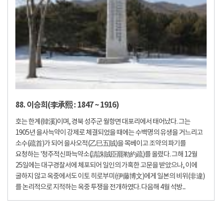
88. 이승희(李承熙 : 1847 ~ 1916)
호는 한계(韓溪)이며, 경북 성주군 월항면 대포리에서 태어났다. 그는
1905년 을사늑약이 강제로 체결되었을 때에는 수백명의 유생을 거느리고
소수(疏首)가 되어 을사오적(乙巳五賊)을 목베이고 조약의 파기를
요청하는 '청주적신파늑약소(請誅賊臣罷勒約疏)를 올렸다. 그해 12월
25일에는 대구경찰서에 체포되어 일인의 가혹한 고문을 받았으나, 이에
굴하지 않고 옥중에서도 이토 히로부미(伊藤博文)에게 일본의 비위(非違)
를 논리적으로 지적하는 옥중 투쟁을 전개하였다. 다음해 4월 석방...