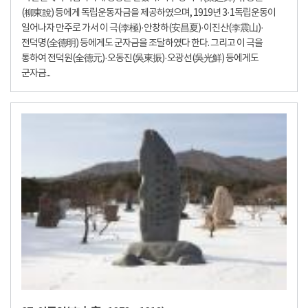
(柳東說) 등에게 독립운동자금을 제공하였으며, 1919년 3·1독립운동이
일어나자 만주로 가서 이 극(李極)·안창하(安昌夏)·이진산(李震山)·
전덕명(全德明) 등에게도 군자금을 조달하였다 한다. 그리고 이 극을
통하여 전덕원(全德元)·오동진(吳東振)·오광선(吳光鮮) 등에게도
군자금...