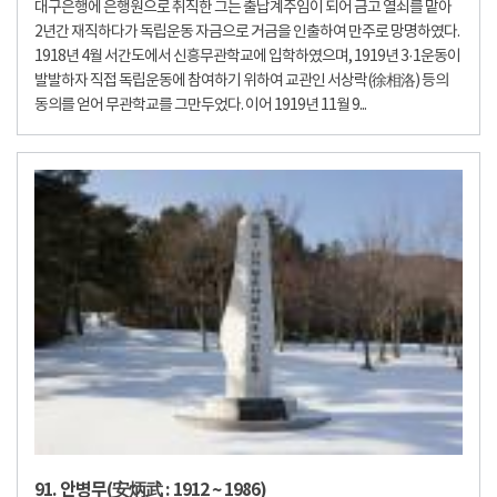
대구은행에 은행원으로 취직한 그는 출납계주임이 되어 금고 열쇠를 맡아
2년간 재직하다가 독립운동 자금으로 거금을 인출하여 만주로 망명하였다.
1918년 4월 서간도에서 신흥무관학교에 입학하였으며, 1919년 3·1운동이
발발하자 직접 독립운동에 참여하기 위하여 교관인 서상락(徐相洛) 등의
동의를 얻어 무관학교를 그만두었다. 이어 1919년 11월 9...
91. 안병무(安炳武 : 1912 ~ 1986)