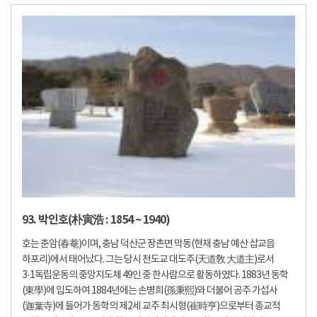
93. 박인호(朴寅浩 : 1854 ~ 1940)
호는 춘암(春菴)이며, 충남 덕산군 장촌면 막동(현재 충남 예산 삽교읍
하포리)에서 태어났다. 그는 당시 천도교 대도주(天道敎 大道主)로서
3·1독립운동의 중앙지도체 49인 중 한사람으로 활동하였다. 1883년 동학
(東學)에 입도하여 1884년에는 손병희(孫秉熙)와 더불어 공주 가섭사
(迦葉寺)에 들어가 동학의 제2세 교주 최시형(崔時亨)으로부터 종교적