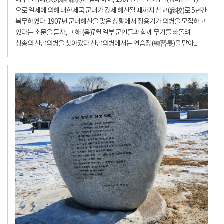
대구진위대(大邱鎭衛隊)에 입대하여, 1907년 한일신협약(정미7조약)
으로 일제에 의해 대한제국 군대가 강제 해산될 때까지 참교(參校)로 5년간
복무하였다. 1907년 군대해산을 맞은 상황에서 정용기가 의병을 모집하고
있다는 소문을 듣자, 그 해 (음)7월 일부 군인들과 함께 무기를 빼돌려
청송의 산남의병을 찾아갔다.산남의병에서는 연습장(練習長)을 맡아...