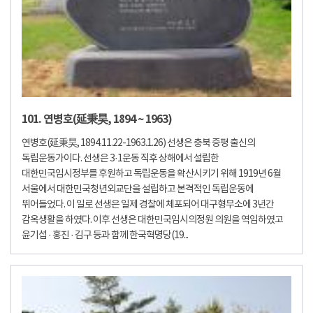
101. 연병호(延秉昊, 1894 ~ 1963)
연병호(延秉昊, 1894.11.22-1963.1.26) 선생은 충북 증평 출신의
독립운동가이다. 선생은 3·1운동 직후 상해에서 설립한
대한민국임시정부를 후원하고 독립운동을 확산시키기 위해 1919년 6월
서울에서 대한민국청년외교단을 설립하고 본격적인 독립운동에
뛰어들었다. 이 일로 선생은 일제 경찰에 체포되어 대구형무소에 3년간
감옥생활을 하였다. 이후 선생은 대한민국임시의정원 의원을 역임하였고
윤기섭 · 홍진 · 김구 등과 함께 한국혁명당(19...