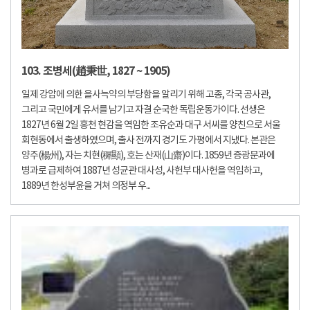
103. 조병세(趙秉世, 1827 ~ 1905)
일제 강압에 의한 을사늑약의 부당함을 알리기 위해 고종, 각국 공사관,
그리고 국민에게 유서를 남기고 자결 순국한 독립운동가이다. 선생은
1827년 6월 2일 홍천 현감을 역임한 조유순과 대구 서씨를 양친으로 서울
회현동에서 출생하였으며, 출사 전까지 경기도 가평에서 지냈다. 본관은
양주(楊州), 자는 치현(穉顯), 호는 산재(山齋)이다. 1859년 증광문과에
병과로 급제하여 1887년 성균관 대사성, 사헌부 대사헌을 역임하고,
1889년 한성부윤을 거쳐 의정부 우...