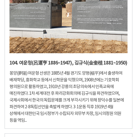
104. 여운형(呂運亨 1886~1947), 김규식(金奎植 1881~1950)
몽양(夢陽) 여운형 선생은 1885년 4월 경기도 양평(楊平)에서 출생하여
배재학당, 흥화학교 등에서 신학문을 익혔으며, 1908년에는 기호학회
평의원으로 활동하였고, 1910년 강릉의 초당의숙에서 민족교육에
매진하였다. 1차 세계대전 후 파리강화회의에 김규식을 파견하였으며,
국제사회에서 한국의 독립문제를 크게 부각시키기 위해 장덕수를 일본에
파견하여 2·8독립선언을 촉발케 하였다. 3·1운동 직후 1919년 4월
상해에서 대한민국 임시정부가 수립되자 외무부 차장, 임시의정원 의원
등을 역임...