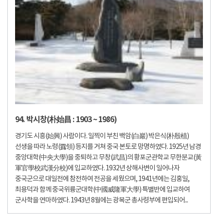
94. 박시창(朴始昌 : 1903 ~ 1986)
경기도 시흥(始興) 사람이다. 일찍이 부친 백암(白巖) 박은식(朴殷植)
선생을 따라 노령(露領) 등지를 거쳐 중국 본토로 망명하였다. 1925년 남경
중앙대학(中央大學)을 중퇴하고 무창(武昌)의 황포군관학교 무한분교(黃
軍官學校武漢分校)에 입교하였다. 1932년 상해사변이 일어나자
중국군으로 대일전에 참전하여 전공을 세웠으며, 1941년에는 김홍일,
최용덕과 함께 중국위륭군대학(中國威隆軍大學) 특별반에 입교하여
군사학을 연마하였다. 1943년 8월에는 광복군 총사령부에 편입되어...