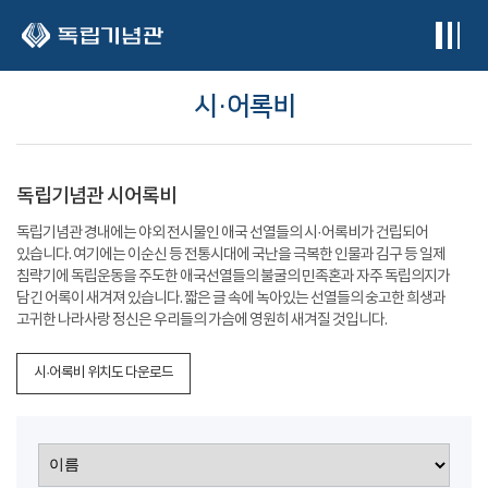
본문 바로가기
시·어록비
독립기념관 시어록비
독립기념관 경내에는 야외 전시물인 애국 선열들의 시·어록비가 건립되어
있습니다. 여기에는 이순신 등 전통시대에 국난을 극복한 인물과 김구 등 일제
침략기에 독립운동을 주도한 애국선열들의 불굴의 민족혼과 자주 독립의지가
담긴 어록이 새겨져 있습니다. 짧은 글 속에 녹아있는 선열들의 숭고한 희생과
고귀한 나라사랑 정신은 우리들의 가슴에 영원히 새겨질 것입니다.
시·어록비 위치도 다운로드