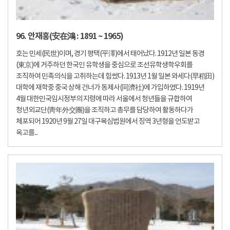
96. 안재홍(安在鴻 : 1891 ~ 1965)
호는 민세(民世)이며, 경기 평택(平澤)에서 태어났다. 1912년 일본 동경
(東京)에 거주하던 한국인 유학생을 중심으로 조선유학생학우회를
조직하여 민족의식을 고취하는데 힘썼다. 1913년 1월 일본 와세다(早稻田)
대학에 재학중 중국 상해 건너가 동제사(同濟社)에 가입하였다. 1919년
4월 대한민국임시정부의 지령에 따라 서울에서 청년들을 규합하여
청년외교단(靑年外交團)을 조직하고 총무를 담당하여 활동하다가
체포되어 1920년 9월 27일 대구복심법원에서 징역 3년형을 언도받고
옥고를...