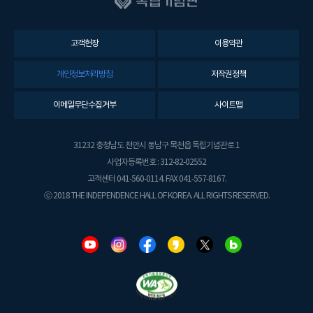
고객헌장
이용약관
개인정보처리방침
저작권정책
이메일무단수집거부
사이트맵
31232 충청남도 천안시 동남구 목천읍 독립기념관로 1
사업자등록번호 : 312-82-02552
고객센터 041-560-0114. FAX 041-557-8167.
ⓒ 2018 THE INDEPENDENCE HALL OF KOREA. ALL RIGHTS RESERVED.