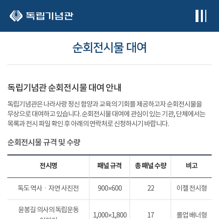
본문 바로가기
순회전시물 대여
독립기념관 순회전시물 대여 안내
독립기념관은 나라사랑 정신 함양과 교육의 기회를 제공하고자 순회전시물을
무상으로 대여하고 있습니다. 순회전시물 대여에 관심이 있는 기관, 단체에서는
목록과 전시 파일 확인 후 아래의 연락처로 신청하시기 바랍니다.
순회전시물 규격 및 수량
전시명
패널 규격
총 패널 수량
비고
독도 역사ㆍ자연 사진전
900×600
22
이젤 전시형
윤봉길 의사의 독립운동
1,000×1,800
17
롤업 배너형