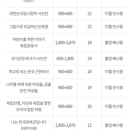
이야기
대한민국임시정부 사진전
900×600
22
이젤 전시형
그림으로 되살아난 민족혼
900×600
22
이젤 전시형
어린이를 위한 이야기
1,000×1,870
18
롤업 배너형
독립운동사
국가상징 태극기 사진전
600×1,800
24
롤업 배너형
학교로 보는 한국 근현대사
900×600
20
이젤 전시형
나라를 위해 싸운 여성들, 길을
900×600
19
이젤 전시형
만든 여성들
독립전쟁, 자유와 독립을 향한
900×600
20
이젤 전시형
우리의 힘찬 여정
나는 한국광복군입니다
1,000×1,870
12
롤업 배너형
(어린이용)