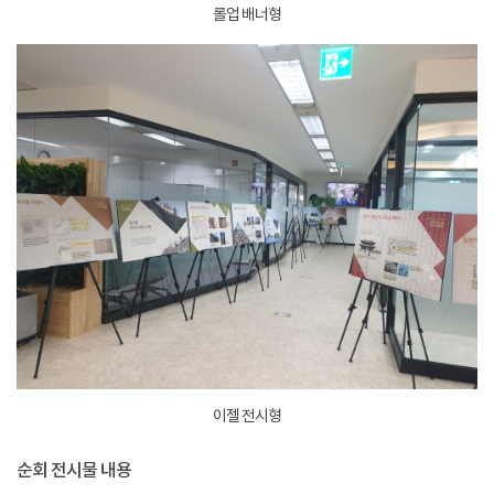
롤업 배너형
이젤 전시형
순회 전시물 내용