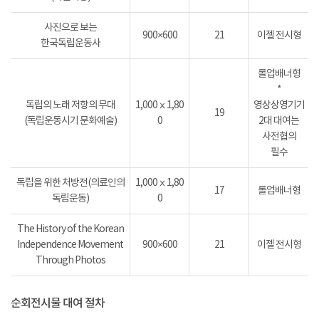
사진으로 보는
900×600
21
이젤 전시형
한국독립운동사
롤업배너형
*
독립의 노래 저항의 무대
1,000ⅹ1,80
영상상영기기
19
(독립운동시기 문화예술)
0
2대 대여는
사전협의
필수
독립을 위한 처방전(의료인의
1,000ⅹ1,80
17
롤업배너형
독립운동)
0
The History of the Korean
Independence Movement
900×600
21
이젤 전시형
Through Photos
순회전시물 대여 절차