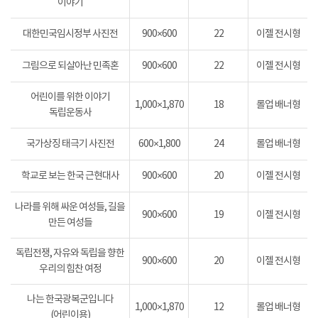
이야기
대한민국임시정부 사진전
900×600
22
이젤 전시형
그림으로 되살아난 민족혼
900×600
22
이젤 전시형
어린이를 위한 이야기
1,000×1,870
18
롤업 배너형
독립운동사
국가상징 태극기 사진전
600×1,800
24
롤업 배너형
학교로 보는 한국 근현대사
900×600
20
이젤 전시형
나라를 위해 싸운 여성들, 길을
900×600
19
이젤 전시형
만든 여성들
독립전쟁, 자유와 독립을 향한
900×600
20
이젤 전시형
우리의 힘찬 여정
나는 한국광복군입니다
1,000×1,870
12
롤업 배너형
(어린이용)