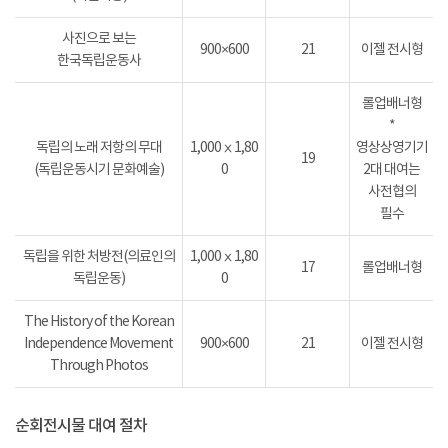
사진으로 보는
900×600
21
이젤 전시형
한국독립운동사
롤업배너형
*
독립의 노래 저항의 무대
1,000ⅹ1,80
영상상영기기
19
(독립운동시기 문화예술)
0
2대 대여는
사전협의
필수
독립을 위한 처방전(의료인의
1,000ⅹ1,80
17
롤업배너형
독립운동)
0
The History of the Korean
Independence Movement
900×600
21
이젤 전시형
Through Photos
순회전시물 대여 절차