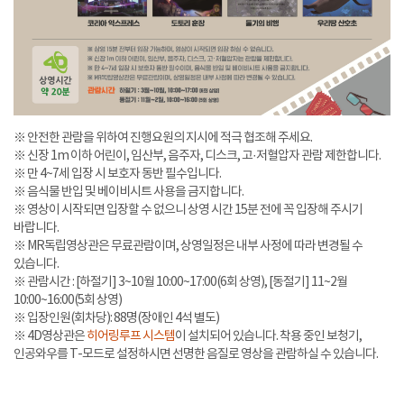
※ 안전한 관람을 위하여 진행요원의 지시에 적극 협조해 주세요.
※ 신장 1m 이하 어린이, 임산부, 음주자, 디스크, 고·저혈압자 관람 제한합니다.
※ 만 4~7세 입장 시 보호자 동반 필수입니다.
※ 음식물 반입 및 베이비시트 사용을 금지합니다.
※ 영상이 시작되면 입장할 수 없으니 상영 시간 15분 전에 꼭 입장해 주시기
바랍니다.
※ MR독립영상관은 무료관람이며, 상영일정은 내부 사정에 따라 변경될 수
있습니다.
※ 관람시간 : [하절기] 3~10월 10:00~17:00(6회 상영), [동절기] 11~2월
10:00~16:00(5회 상영)
※ 입장인원(회차당): 88명(장애인 4석 별도)
※ 4D영상관은
히어링루프 시스템
이 설치되어 있습니다. 착용 중인 보청기,
인공와우를 T-모드로 설정하시면 선명한 음질로 영상을 관람하실 수 있습니다.