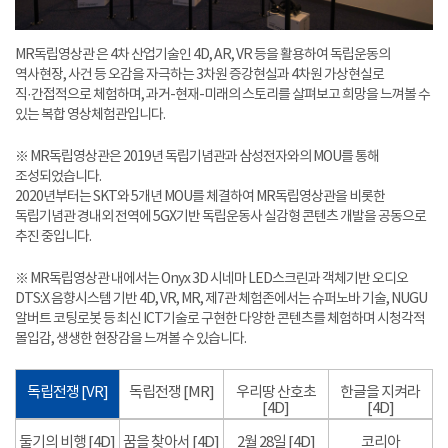
MR독립영상관 은 4차 산업기술인 4D, AR, VR 등을 활용하여 독립운동의
역사현장, 사건 등 오감을 자극하는 3차원 증강현실과 4차원 가상현실로
직·간접적으로 체험하며, 과거-현재-미래의 스토리를 살펴보고 희망을 느껴볼 수
있는 복합 영상체험관입니다.
※ MR독립영상관은 2019년 독립기념관과 삼성전자와의 MOU를 통해
조성되었습니다.
2020년부터는 SKT와 5개년 MOU를 체결하여 MR독립영상관을 비롯한
독립기념관 경내외 전역에 5GX기반 독립운동사 실감형 콘텐츠 개발을 공동으로
추진 중입니다.
※ MR독립영상관 내에서는 Onyx 3D 시네마 LED스크린과 객체기반 오디오
DTS:X 음향시스템 기반 4D, VR, MR, 제7관 체험존에서는 슈퍼노바 기술, NUGU
알버트 코팅로봇 등 최신 ICT기술로 구현한 다양한 콘텐츠를 체험하며 시청각적
몰입감, 생생한 현장감을 느껴볼 수 있습니다.
독립전쟁 [VR]
독립전쟁 [MR]
우리땅 산호초
한글을 지켜라
[4D]
[4D]
둘기의 비행 [4D]
꿈을 찾아서 [4D]
2월 28일 [4D]
코리아