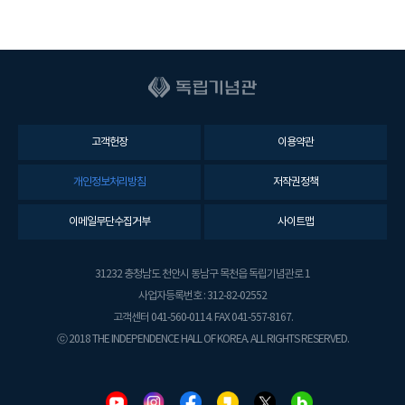
고객헌장
이용약관
개인정보처리방침
저작권정책
이메일무단수집거부
사이트맵
31232 충청남도 천안시 동남구 목천읍 독립기념관로 1
사업자등록번호 : 312-82-02552
고객센터 041-560-0114. FAX 041-557-8167.
ⓒ 2018 THE INDEPENDENCE HALL OF KOREA. ALL RIGHTS RESERVED.