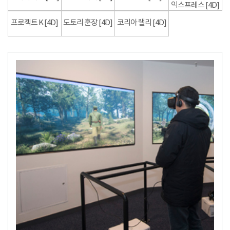
익스프레스 [4D]
프로젝트 K [4D]
도토리 훈장 [4D]
코리아 랠리 [4D]