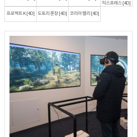
익스프레스 [4D]
프로젝트 K [4D]
도토리 훈장 [4D]
코리아 랠리 [4D]