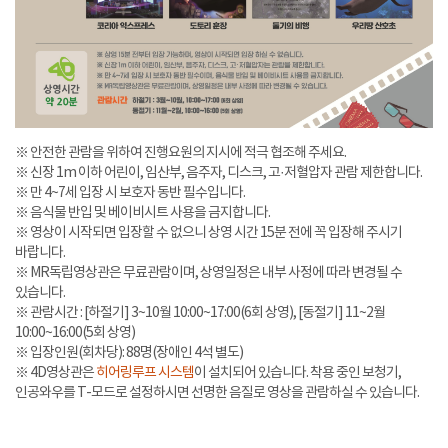
※ 안전한 관람을 위하여 진행요원의 지시에 적극 협조해 주세요.
※ 신장 1m 이하 어린이, 임산부, 음주자, 디스크, 고·저혈압자 관람 제한합니다.
※ 만 4~7세 입장 시 보호자 동반 필수입니다.
※ 음식물 반입 및 베이비시트 사용을 금지합니다.
※ 영상이 시작되면 입장할 수 없으니 상영 시간 15분 전에 꼭 입장해 주시기
바랍니다.
※ MR독립영상관은 무료관람이며, 상영일정은 내부 사정에 따라 변경될 수
있습니다.
※ 관람시간 : [하절기] 3~10월 10:00~17:00(6회 상영), [동절기] 11~2월
10:00~16:00(5회 상영)
※ 입장인원(회차당): 88명(장애인 4석 별도)
※ 4D영상관은
히어링루프 시스템
이 설치되어 있습니다. 착용 중인 보청기,
인공와우를 T-모드로 설정하시면 선명한 음질로 영상을 관람하실 수 있습니다.