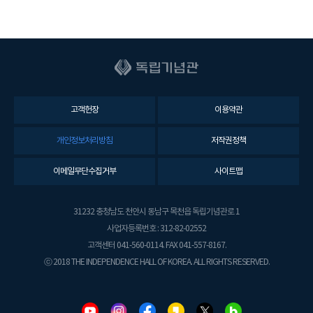
고객헌장
이용약관
개인정보처리방침
저작권정책
이메일무단수집거부
사이트맵
31232 충청남도 천안시 동남구 목천읍 독립기념관로 1
사업자등록번호 : 312-82-02552
고객센터 041-560-0114. FAX 041-557-8167.
ⓒ 2018 THE INDEPENDENCE HALL OF KOREA. ALL RIGHTS RESERVED.