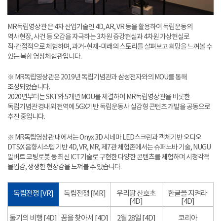
MR독립영상관 은 4차 산업기술인 4D, AR, VR 등을 활용하여 독립운동의
역사현장, 사건 등 오감을 자극하는 3차원 증강현실과 4차원 가상현실로
직·간접적으로 체험하며, 과거-현재-미래의 스토리를 살펴보고 희망을 느껴볼 수
있는 복합 영상체험관입니다.
※ MR독립영상관은 2019년 독립기념관과 삼성전자와의 MOU를 통해
조성되었습니다.
2020년부터는 SKT와 5개년 MOU를 체결하여 MR독립영상관을 비롯한
독립기념관 경내외 전역에 5GX기반 독립운동사 실감형 콘텐츠 개발을 공동으로
추진 중입니다.
※ MR독립영상관 내에서는 Onyx 3D 시네마 LED스크린과 객체기반 오디오
DTS:X 음향시스템 기반 4D, VR, MR, 제7관 체험존에서는 슈퍼노바 기술, NUGU
알버트 코팅로봇 등 최신 ICT기술로 구현한 다양한 콘텐츠를 체험하며 시청각적
몰입감, 생생한 현장감을 느껴볼 수 있습니다.
독립전쟁 [VR]
독립전쟁 [MR]
우리땅 산호초
한글을 지켜라
[4D]
[4D]
둘기의 비행 [4D]
꿈을 찾아서 [4D]
2월 28일 [4D]
코리아