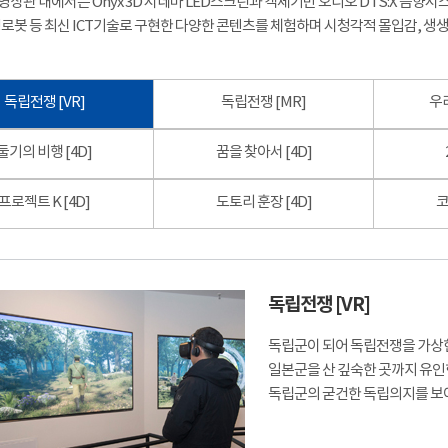
상관 내에서는 Onyx 3D 시네마 LED스크린과 객체기반 오디오 DTS:X 음향시스템
로봇 등 최신 ICT기술로 구현한 다양한 콘텐츠를 체험하며 시청각적 몰입감, 생생
독립전쟁 [VR]
독립전쟁 [MR]
우리
둘기의 비행 [4D]
꿈을 찾아서 [4D]
프로젝트 K [4D]
도토리 훈장 [4D]
코
독립전쟁 [VR]
독립군이 되어 독립전쟁을 가상
일본군을 산 깊숙한 곳까지 유인
독립군의 굳건한 독립의지를 보