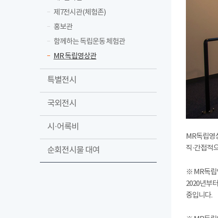
제7전시관(체험존)
홍보관
함께하는 독립운동 체험관
MR 독립영상관
특별전시
국외전시
시·어록비
MR독립영상
직·간접적으
순회전시물 대여
※ MR독립
2020년부
중입니다.