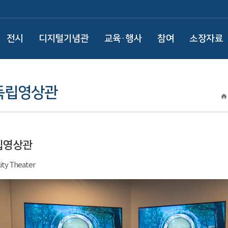
전시
디지털기념관
교육·행사
참여
소장자료
 독립영상관
립영상관
ity Theater