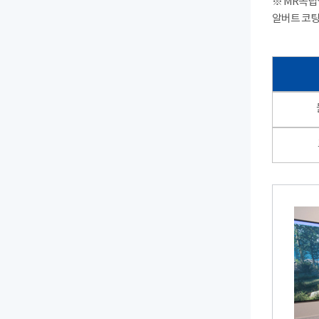
※ MR독립영
알버트 코팅