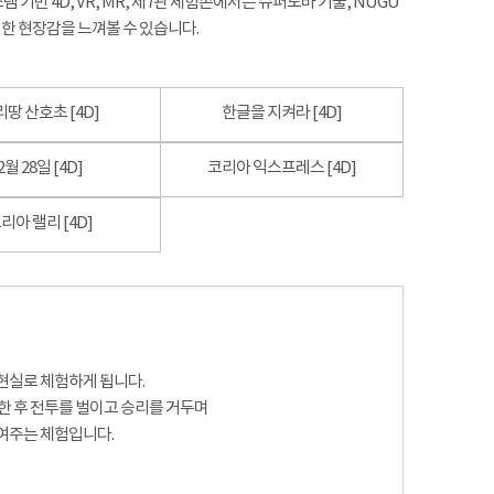
 기반 4D, VR, MR, 제7관 체험존에서는 슈퍼노바 기술, NUGU
한 현장감을 느껴볼 수 있습니다.
땅 산호초 [4D]
한글을 지켜라 [4D]
2월 28일 [4D]
코리아 익스프레스 [4D]
리아 랠리 [4D]
현실로 체험하게 됩니다.
한 후 전투를 벌이고 승리를 거두며
여주는 체험입니다.