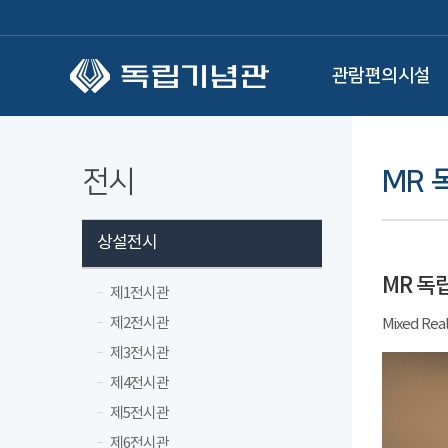
본문 바로가기
관람편의시설
전시
MR
상설전시
MR 독
제1전시관
제2전시관
Mixed Real
제3전시관
제4전시관
제5전시관
제6전시관