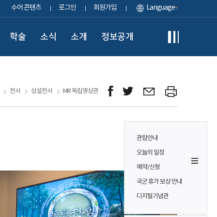
수어 콘텐츠
로그인
회원가입
Language
학술
소식
소개
정보공개
전시
상설전시
MR 독립영상관
관람안내
오늘의 일정
예약/신청
국군 휴가 보상 안내
디지털기념관