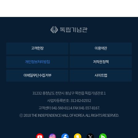
고객헌장
이용약관
개인정보처리방침
저작권정책
이메일무단수집거부
사이트맵
31232 충청남도 천안시 동남구 목천읍 독립기념관로 1
사업자등록번호 : 312-82-02552
고객센터 041-560-0114. FAX 041-557-8167.
ⓒ 2018 THE INDEPENDENCE HALL OF KOREA. ALL RIGHTS RESERVED.