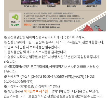
※ 안전한 관람을 위하여 진행요원의 지시에 적극 협조해 주세요.
※ 신장 1m 이하 어린이, 임산부, 음주자, 디스크, 고·저혈압자 관람 제한합니다.
※ 만 4~7세 입장 시 보호자 동반 필수입니다.
※ 음식물 반입 및 베이비시트 사용을 금지합니다.
※ 영상이 시작되면 입장할 수 없으니 상영 시간 15분 전에 꼭 입장해 주시기
바랍니다.
※ MR독립영상관은 무료관람이며, 상영일정은 내부 사정에 따라 변경될 수
있습니다.
※ 관람시간 : [하절기] 3~10월 10:00~17:00(6회 상영), [동절기] 11~2월
10:00~16:00(5회 상영)
※ 입장인원(회차당): 88명(장애인 4석 별도)
※ 4D영상관은
히어링루프 시스템
이 설치되어 있습니다. 착용 중인 보청기,
인공와우를 T-모드로 설정하시면 선명한 음질로 영상을 관람하실 수 있습니다.