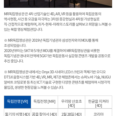
MR독립영상관 은 4차 산업기술인 4D, AR, VR 등을 활용하여 독립운동의
역사현장, 사건 등 오감을 자극하는 3차원 증강현실과 4차원 가상현실로
직·간접적으로 체험하며, 과거-현재-미래의 스토리를 살펴보고 희망을 느껴볼 수
있는 복합 영상체험관입니다.
※ MR독립영상관은 2019년 독립기념관과 삼성전자와의 MOU를 통해
조성되었습니다.
2020년부터는 SKT와 5개년 MOU를 체결하여 MR독립영상관을 비롯한
독립기념관 경내외 전역에 5GX기반 독립운동사 실감형 콘텐츠 개발을 공동으로
추진 중입니다.
※ MR독립영상관 내에서는 Onyx 3D 시네마 LED스크린과 객체기반 오디오
DTS:X 음향시스템 기반 4D, VR, MR, 제7관 체험존에서는 슈퍼노바 기술, NUGU
알버트 코팅로봇 등 최신 ICT기술로 구현한 다양한 콘텐츠를 체험하며 시청각적
몰입감, 생생한 현장감을 느껴볼 수 있습니다.
독립전쟁 [VR]
독립전쟁 [MR]
우리땅 산호초
한글을 지켜라
[4D]
[4D]
둘기의 비행 [4D]
꿈을 찾아서 [4D]
2월 28일 [4D]
코리아