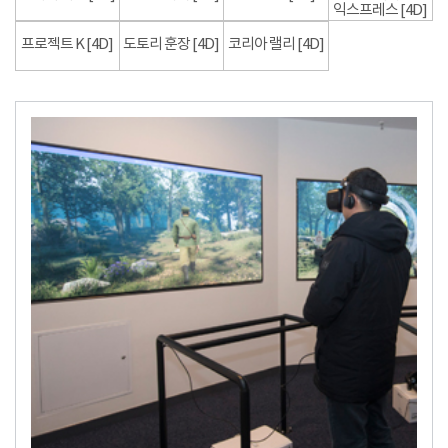
익스프레스 [4D]
프로젝트 K [4D]
도토리 훈장 [4D]
코리아 랠리 [4D]