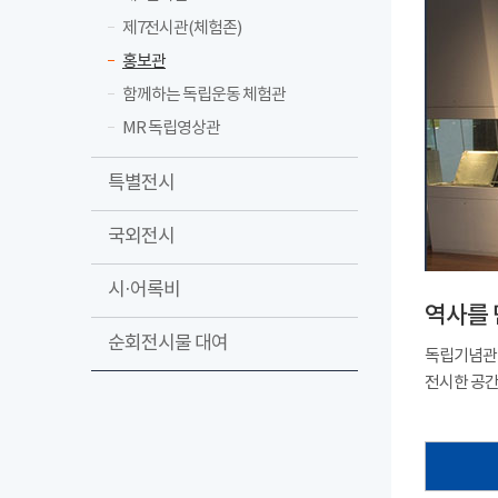
제7전시관(체험존)
홍보관
함께하는 독립운동 체험관
MR 독립영상관
특별전시
국외전시
시·어록비
역사를 
순회전시물 대여
독립기념관 
전시한 공간