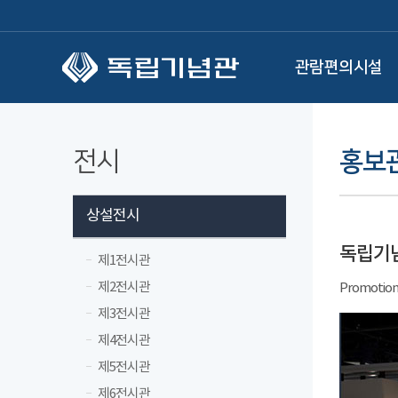
본문 바로가기
관람편의시설
전시
홍보
상설전시
독립기
제1전시관
제2전시관
Promotion
제3전시관
제4전시관
제5전시관
제6전시관