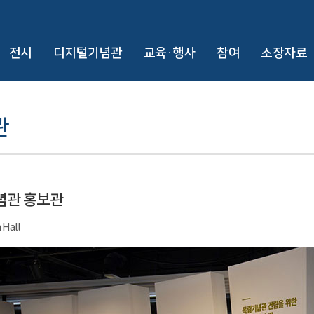
전시
디지털기념관
교육·행사
참여
소장자료
관
념관 홍보관
 Hall