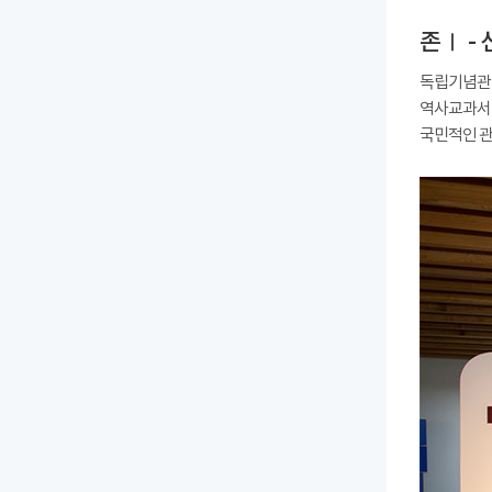
존Ⅰ -
독립기념관의
역사교과서 
국민적인 관