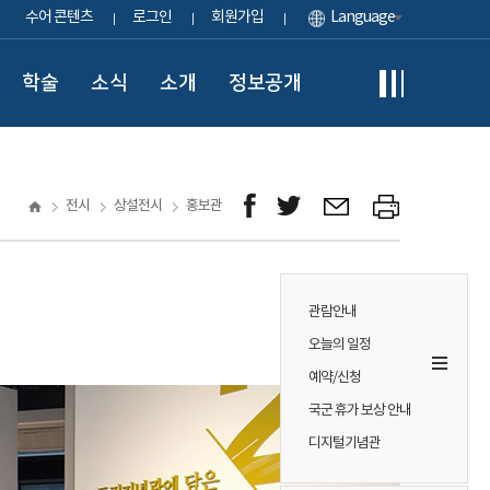
수어 콘텐츠
로그인
회원가입
Language
학술
소식
소개
정보공개
전시
상설전시
홍보관
관람안내
오늘의 일정
예약/신청
국군 휴가 보상 안내
디지털기념관