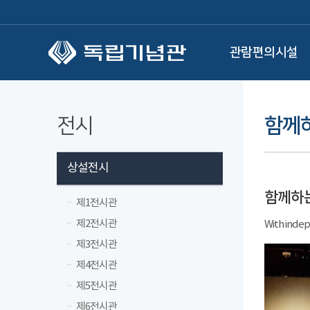
본문 바로가기
관람편의시설
전시
함께
상설전시
함께하
제1전시관
제2전시관
With ind
제3전시관
제4전시관
제5전시관
제6전시관