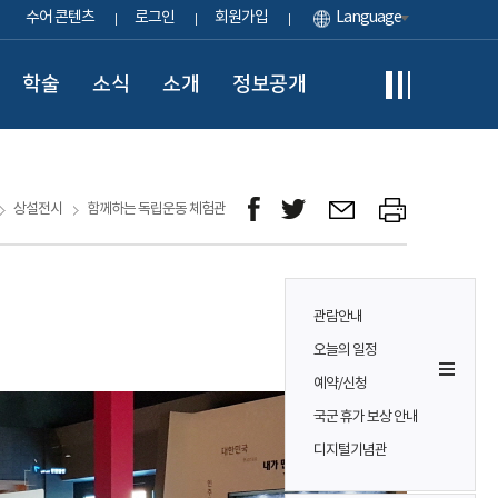
수어 콘텐츠
로그인
회원가입
Language
학술
소식
소개
정보공개
상설전시
함께하는 독립운동 체험관
관람안내
오늘의 일정
예약/신청
국군 휴가 보상 안내
디지털기념관