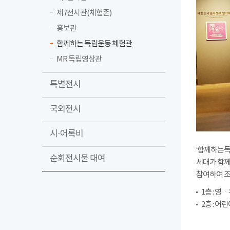
제7전시관(체험존)
홍보관
함께하는 독립운동 체험관
MR 독립영상관
특별전시
국외전시
시·어록비
‘함께하는독
순회전시물 대여
세대가 함께
참여하여 조
1층 : 영ㆍ
2층 : 