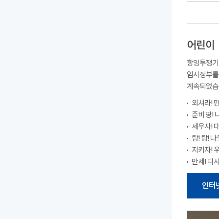
어린이ㆍ
항잉투쟁기 
임시정부를 
계속되었습니
외쳐라! 
준비 땅!
세우자!
탕! 탕! 
지키자! 
만세! 다
인터