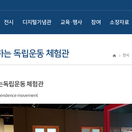
전시
디지털기념관
교육·행사
참여
소장자료
하는 독립운동 체험관
전시
는독립운동 체험관
ependence movement