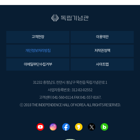
고객헌장
이용약관
개인정보처리방침
저작권정책
이메일무단수집거부
사이트맵
31232 충청남도 천안시 동남구 목천읍 독립기념관로 1
사업자등록번호 : 312-82-02552
고객센터 041-560-0114. FAX 041-557-8167.
ⓒ 2018 THE INDEPENDENCE HALL OF KOREA. ALL RIGHTS RESERVED.