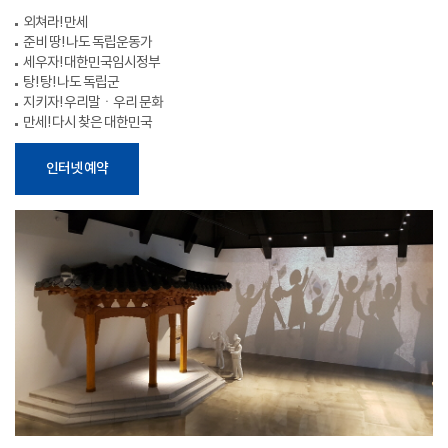
외쳐라! 만세
준비 땅! 나도 독립운동가
세우자! 대한민국임시정부
탕! 탕! 나도 독립군
지키자! 우리말ㆍ우리 문화
만세! 다시 찾은 대한민국
인터넷 예약