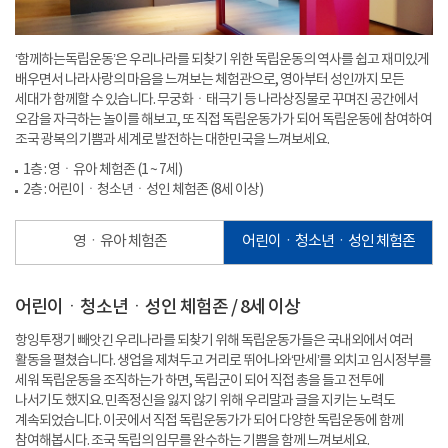
‘함께하는독립운동’은 우리나라를 되찾기 위한 독립운동의 역사를 쉽고 재미있게
배우면서 나라사랑의 마음을 느껴보는 체험관으로, 영아부터 성인까지 모든
세대가 함께할 수 있습니다. 무궁화ㆍ태극기 등 나라상징물로 꾸며진 공간에서
오감을 자극하는 놀이를 해보고, 또 직접 독립운동가가 되어 독립운동에 참여하여
조국 광복의 기쁨과 세계로 발전하는 대한민국을 느껴보세요.
1층 : 영ㆍ유아 체험존 (1 ~ 7세)
2층 : 어린이ㆍ청소년ㆍ성인 체험존 (8세 이상)
영ㆍ유아 체험존
어린이ㆍ청소년ㆍ성인 체험존
어린이ㆍ청소년ㆍ성인 체험존 / 8세 이상
항잉투쟁기 빼앗긴 우리나라를 되찾기 위해 독립운동가들은 국내외에서 여러
활동을 펼쳤습니다. 생업을 제쳐두고 거리로 뛰어나와‘만세’를 외치고 임시정부를
세워 독립운동을 조직하는가 하면, 독립군이 되어 직접 총을 들고 전투에
나서기도 했지요. 민족정신을 잃지 않기 위해 우리말과 글을 지키는 노력도
계속되었습니다. 이곳에서 직접 독립운동가가 되어 다양한 독립운동에 함께
참여해봅시다. 조국 독립의 임무를 완수하는 기쁨을 함께 느껴보세요.